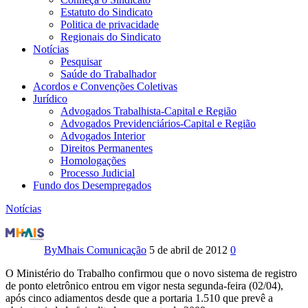
Estatuto do Sindicato
Politica de privacidade
Regionais do Sindicato
Notícias
Pesquisar
Saúde do Trabalhador
Acordos e Convenções Coletivas
Jurídico
Advogados Trabalhista-Capital e Região
Advogados Previdenciários-Capital e Região
Advogados Interior
Direitos Permanentes
Homologações
Processo Judicial
Fundo dos Desempregados
Notícias
Após
cinco
By
Mhais Comunicação
5 de abril de 2012
0
adiamentos,
O Ministério do Trabalho confirmou que o novo sistema de registro
de ponto eletrônico entrou em vigor nesta segunda-feira (02/04),
novo
após cinco adiamentos desde que a portaria 1.510 que prevê a