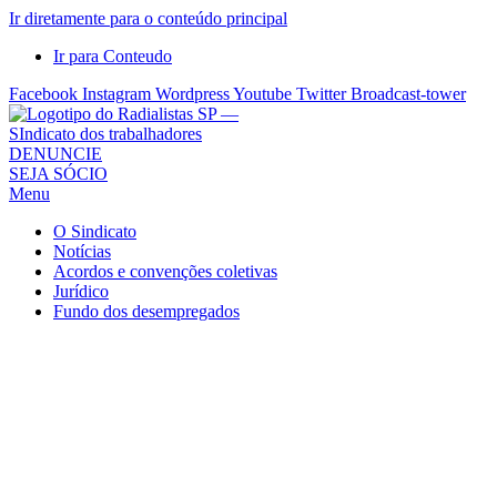
Ir diretamente para o conteúdo principal
Ir para Conteudo
Facebook
Instagram
Wordpress
Youtube
Twitter
Broadcast-tower
Sindicato
DENUNCIE
SEJA SÓCIO
dos
Menu
Radialistas
de
O Sindicato
São
Notícias
Acordos e convenções coletivas
Paulo
Jurídico
–
Fundo dos desempregados
Sindicato
dos
Radialistas
...