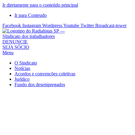
Ir diretamente para o conteúdo principal
Ir para Conteudo
Facebook
Instagram
Wordpress
Youtube
Twitter
Broadcast-tower
Sindicato
DENUNCIE
SEJA SÓCIO
dos
Menu
Radialistas
de
O Sindicato
São
Notícias
Acordos e convenções coletivas
Paulo
Jurídico
–
Fundo dos desempregados
Sindicato
dos
Radialistas
...