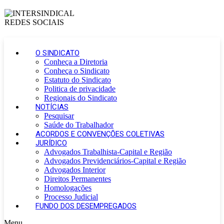
O SINDICATO
Conheça a Diretoria
Conheça o Sindicato
Estatuto do Sindicato
Politica de privacidade
Regionais do Sindicato
NOTÍCIAS
Pesquisar
Saúde do Trabalhador
ACORDOS E CONVENÇÕES COLETIVAS
JURÍDICO
Advogados Trabalhista-Capital e Região
Advogados Previdenciários-Capital e Região
Advogados Interior
Direitos Permanentes
Homologações
Processo Judicial
FUNDO DOS DESEMPREGADOS
Menu