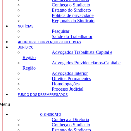
Conheça o Sindicato
Estatuto do Sindicato
Politica de privacidade
Regionais do Sindicato
NOTÍCIAS
Pesquisar
Saúde do Trabalhador
ACORDOS E CONVENÇÕES COLETIVAS
JURÍDICO
Advogados Trabalhista-Capital e
Região
Advogados Previdenciários-Capital e
Região
Advogados Interior
Direitos Permanentes
Homologações
Processo Judicial
FUNDO DOS DESEMPREGADOS
Menu
O SINDICATO
Conheça a Diretoria
Conheça o Sindicato
Estatuto do Sindicato