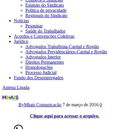
Estatuto do Sindicato
Politica de privacidade
Regionais do Sindicato
Notícias
Pesquisar
Saúde do Trabalhador
Acordos e Convenções Coletivas
Jurídico
Advogados Trabalhista-Capital e Região
Advogados Previdenciários-Capital e Região
Advogados Interior
Direitos Permanentes
Homologações
Processo Judicial
Fundo dos Desempregados
Antena Ligada
Antena
Ligada
By
Mhais Comunicação
7 de março de 2016
0
–
Clique aqui para acessar o arquivo.
08/2015