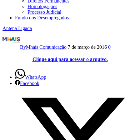
Direitos Permanentes
Homologações
Processo Judicial
Fundo dos Desempregados
Antena Ligada
Antena
Ligada
By
Mhais Comunicação
7 de março de 2016
0
–
Clique aqui para acessar o arquivo.
05/2013
WhatsApp
Facebook