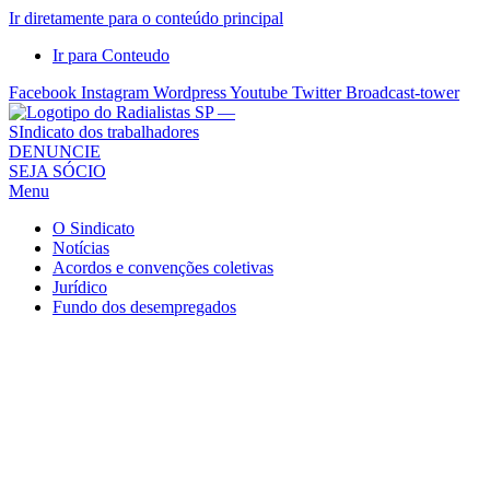
Ir diretamente para o conteúdo principal
Ir para Conteudo
Facebook
Instagram
Wordpress
Youtube
Twitter
Broadcast-tower
Sindicato
DENUNCIE
SEJA SÓCIO
dos
Menu
Radialistas
de
O Sindicato
São
Notícias
Acordos e convenções coletivas
Paulo
Jurídico
–
Fundo dos desempregados
Sindicato
dos
Radialistas
...