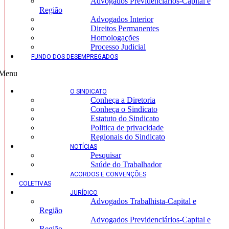
Advogados Previdenciários-Capital e
Região
Advogados Interior
Direitos Permanentes
Homologações
Processo Judicial
FUNDO DOS DESEMPREGADOS
Menu
O SINDICATO
Conheça a Diretoria
Conheça o Sindicato
Estatuto do Sindicato
Politica de privacidade
Regionais do Sindicato
NOTÍCIAS
Pesquisar
Saúde do Trabalhador
ACORDOS E CONVENÇÕES
COLETIVAS
JURÍDICO
Advogados Trabalhista-Capital e
Região
Advogados Previdenciários-Capital e
Região