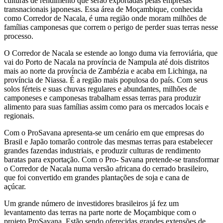
culturas de rendimento que serão exportadas pelas empresas
transnacionais japonesas. Essa área de Moçambique, conhecida
como Corredor de Nacala, é uma região onde moram milhões de
famílias camponesas que correm o perigo de perder suas terras nesse
processo.
O Corredor de Nacala se estende ao longo duma via ferroviária, que
vai do Porto de Nacala na província de Nampula até dois distritos
mais ao norte da província de Zambézia e acaba em Lichinga, na
província de Niassa. É a região mais populosa do país. Com seus
solos férteis e suas chuvas regulares e abundantes, milhões de
camponeses e camponesas trabalham essas terras para produzir
alimento para suas famílias assim como para os mercados locais e
regionais.
Com o ProSavana apresenta-se um cenário em que empresas do
Brasil e Japão tomarão controle das mesmas terras para estabelecer
grandes fazendas industriais, e produzir culturas de rendimento
baratas para exportação. Com o Pro- Savana pretende-se transformar
o Corredor de Nacala numa versão africana do cerrado brasileiro,
que foi convertido em grandes plantações de soja e cana de
açúcar.
Um grande número de investidores brasileiros já fez um
levantamento das terras na parte norte de Moçambique com o
projeto ProSavana. Estão sendo oferecidas grandes extensões de