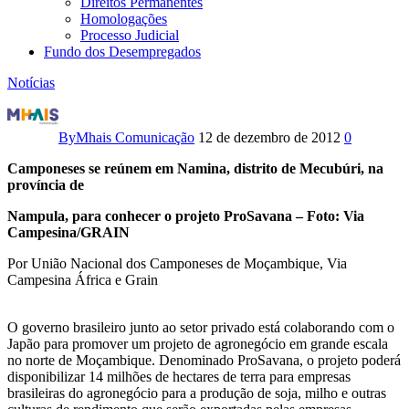
Direitos Permanentes
Homologações
Processo Judicial
Fundo dos Desempregados
Notícias
Agronegócio
brasileiro
By
Mhais Comunicação
12 de dezembro de 2012
0
invade
Camponeses se reúnem em Namina, distrito de Mecubúri, na
província de
a
Nampula, para conhecer o projeto ProSavana – Foto: Via
Campesina/GRAIN
África
Por União Nacional dos Camponeses de Moçambique, Via
Campesina África e Grain
O governo brasileiro junto ao setor privado está colaborando com o
Japão para promover um projeto de agronegócio em grande escala
no norte de Moçambique. Denominado ProSavana, o projeto poderá
disponibilizar 14 milhões de hectares de terra para empresas
brasileiras do agronegócio para a produção de soja, milho e outras