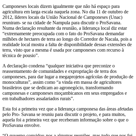
Camponeses locais dizem igualmente que não há espaço para
agricultura em larga escala naquela zona. No dia 11 de outubro de
2012, líderes locais da União Nacional de Camponeses (Unac)
reuniram- se na cidade de Nampula para discutir o ProSavana.
Numa declaração resultante da reunião, a liderança local diz estar
“extremamente preocupada com o fato do ProSavana demandar
milhões de hectares de terra ao longo do Corredor de Nacala, pois a
realidade local mostra a falta de disponibilidade dessas extensões de
terra, visto que a mesma é usada por camponeses com recurso à
técnica de pousio”.
A declaração condena “qualquer iniciativa que preconize o
reassentamento de comunidades e expropriação de terra dos
camponeses, para dar lugar a megaprojetos agrícolas de produção de
monoculturas”, assim como “a vinda em massa de agricultores
brasileiros que se dedicam ao agronegócio, transformando
camponesas e camponeses moçambicanos em seus empregados e
em trabalhadores assalariados rurais”.
Esta foi a primeira vez que a liderança camponesa das áreas afetadas
pelo Pro- Savana se reuniu para discutir o projeto, e para muitos,
aquela foi a primeira vez que receberam informação sobre o que o
ProSavana envolve.
“O governo convidou-nos a algumas reuniões, mas tudo que nos foi