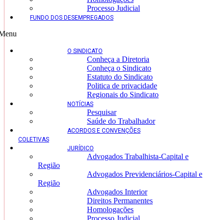
Processo Judicial
FUNDO DOS DESEMPREGADOS
Menu
O SINDICATO
Conheça a Diretoria
Conheça o Sindicato
Estatuto do Sindicato
Politica de privacidade
Regionais do Sindicato
NOTÍCIAS
Pesquisar
Saúde do Trabalhador
ACORDOS E CONVENÇÕES
COLETIVAS
JURÍDICO
Advogados Trabalhista-Capital e
Região
Advogados Previdenciários-Capital e
Região
Advogados Interior
Direitos Permanentes
Homologações
Processo Judicial