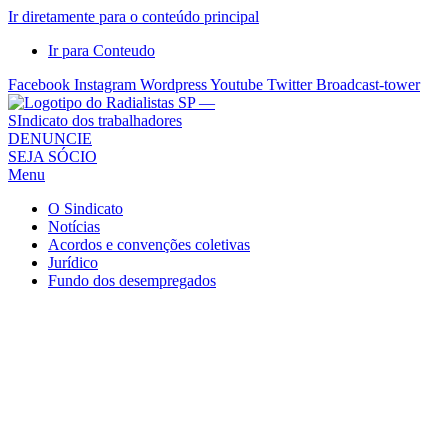
Ir diretamente para o conteúdo principal
Ir para Conteudo
Facebook
Instagram
Wordpress
Youtube
Twitter
Broadcast-tower
Sindicato
DENUNCIE
SEJA SÓCIO
dos
Menu
Radialistas
de
O Sindicato
São
Notícias
Acordos e convenções coletivas
Paulo
Jurídico
–
Fundo dos desempregados
Sindicato
dos
Radialistas
...