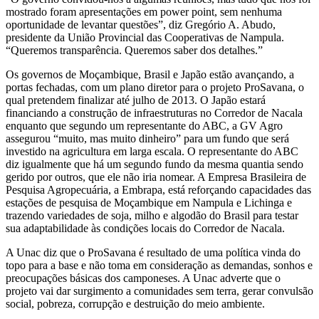
mostrado foram apresentações em power point, sem nenhuma
oportunidade de levantar questões”, diz Gregório A. Abudo,
presidente da União Provincial das Cooperativas de Nampula.
“Queremos transparência. Queremos saber dos detalhes.”
Os governos de Moçambique, Brasil e Japão estão avançando, a
portas fechadas, com um plano diretor para o projeto ProSavana, o
qual pretendem finalizar até julho de 2013. O Japão estará
financiando a construção de infraestruturas no Corredor de Nacala
enquanto que segundo um representante do ABC, a GV Agro
assegurou “muito, mas muito dinheiro” para um fundo que será
investido na agricultura em larga escala. O representante do ABC
diz igualmente que há um segundo fundo da mesma quantia sendo
gerido por outros, que ele não iria nomear. A Empresa Brasileira de
Pesquisa Agropecuária, a Embrapa, está reforçando capacidades das
estações de pesquisa de Moçambique em Nampula e Lichinga e
trazendo variedades de soja, milho e algodão do Brasil para testar
sua adaptabilidade às condições locais do Corredor de Nacala.
A Unac diz que o ProSavana é resultado de uma política vinda do
topo para a base e não toma em consideração as demandas, sonhos e
preocupações básicas dos camponeses. A Unac adverte que o
projeto vai dar surgimento a comunidades sem terra, gerar convulsão
social, pobreza, corrupção e destruição do meio ambiente.