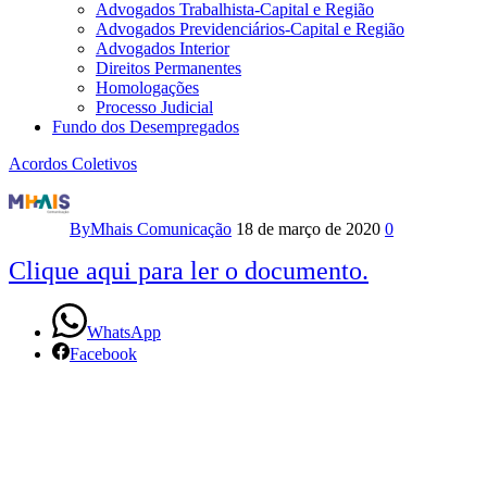
Advogados Trabalhista-Capital e Região
Advogados Previdenciários-Capital e Região
Advogados Interior
Direitos Permanentes
Homologações
Processo Judicial
Fundo dos Desempregados
Acordos Coletivos
Acordo
Coletivo
By
Mhais Comunicação
18 de março de 2020
0
2018
Clique aqui para ler o documento.
–
WhatsApp
2019
Facebook
–
Grupo
BAND