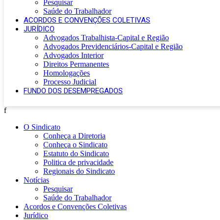
Pesquisar
Saúde do Trabalhador
ACORDOS E CONVENÇÕES COLETIVAS
JURÍDICO
Advogados Trabalhista-Capital e Região
Advogados Previdenciários-Capital e Região
Advogados Interior
Direitos Permanentes
Homologações
Processo Judicial
FUNDO DOS DESEMPREGADOS
f
O Sindicato
Conheça a Diretoria
Conheça o Sindicato
Estatuto do Sindicato
Politica de privacidade
Regionais do Sindicato
Notícias
Pesquisar
Saúde do Trabalhador
Acordos e Convenções Coletivas
Jurídico