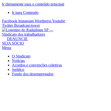
Ir diretamente para o conteúdo principal
Ir para Conteudo
Facebook
Instagram
Wordpress
Youtube
Twitter
Broadcast-tower
Sindicato
DENUNCIE
SEJA SÓCIO
dos
Menu
Radialistas
de
O Sindicato
São
Notícias
Acordos e convenções coletivas
Paulo
Jurídico
–
Fundo dos desempregados
Sindicato
dos
Radialistas
...