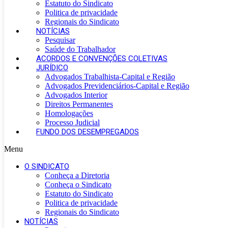
Estatuto do Sindicato
Politica de privacidade
Regionais do Sindicato
NOTÍCIAS
Pesquisar
Saúde do Trabalhador
ACORDOS E CONVENÇÕES COLETIVAS
JURÍDICO
Advogados Trabalhista-Capital e Região
Advogados Previdenciários-Capital e Região
Advogados Interior
Direitos Permanentes
Homologações
Processo Judicial
FUNDO DOS DESEMPREGADOS
Menu
O SINDICATO
Conheça a Diretoria
Conheça o Sindicato
Estatuto do Sindicato
Politica de privacidade
Regionais do Sindicato
NOTÍCIAS