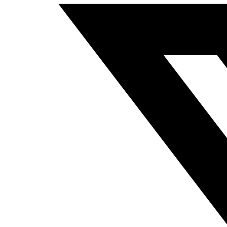
–
Capital
e
Interior
–
PLR/ABONO