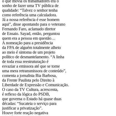
o que movia os trabalhadores era o
sonho de fazer uma TV pública de
qualidade: “Talvez o senhor tenha
como referência uma calculadora.
Já a nossa referência é esse homem
aqui”, disse apontando para o veterano
Fernando Faro, aclamado diretor
de Ensaio. Sayad, então, perguntou
quem era a pessoa em questão…
A nomeação para a presidência
da FPA de alguém totalmente alheio
ao meio é sintoma de um projeto
político de desmantelamento. “A linha
de toda essa reestruturação é
esvaziar a emissora até que se torne
uma mera retransmissora de conteúdo”,
comenta a jornalista Bia Barbosa,
da Frente Paulista pelo Direito à
Liberdade de Expressão e Comunicação.
O caso da TV Cultura, acrescenta,
é reflexo da lógica do PSDB,
que governa o Estado há quase duas
décadas: “Sucateia o serviço para
justificar a privatização”.
Houve forte reação negativa