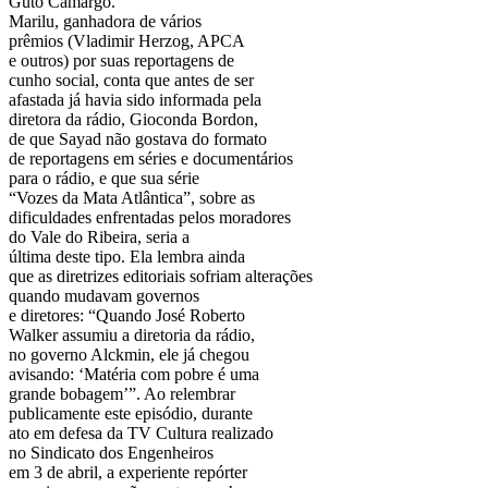
Guto Camargo.
Marilu, ganhadora de vários
prêmios (Vladimir Herzog, APCA
e outros) por suas reportagens de
cunho social, conta que antes de ser
afastada já havia sido informada pela
diretora da rádio, Gioconda Bordon,
de que Sayad não gostava do formato
de reportagens em séries e documentários
para o rádio, e que sua série
“Vozes da Mata Atlântica”, sobre as
dificuldades enfrentadas pelos moradores
do Vale do Ribeira, seria a
última deste tipo. Ela lembra ainda
que as diretrizes editoriais sofriam alterações
quando mudavam governos
e diretores: “Quando José Roberto
Walker assumiu a diretoria da rádio,
no governo Alckmin, ele já chegou
avisando: ‘Matéria com pobre é uma
grande bobagem’”. Ao relembrar
publicamente este episódio, durante
ato em defesa da TV Cultura realizado
no Sindicato dos Engenheiros
em 3 de abril, a experiente repórter