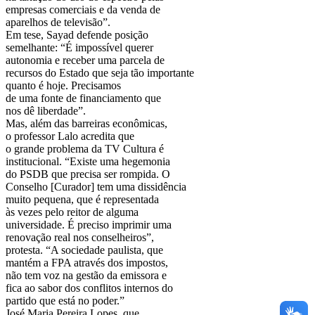
empresas comerciais e da venda de
aparelhos de televisão”.
Em tese, Sayad defende posição
semelhante: “É impossível querer
autonomia e receber uma parcela de
recursos do Estado que seja tão importante
quanto é hoje. Precisamos
de uma fonte de financiamento que
nos dê liberdade”.
Mas, além das barreiras econômicas,
o professor Lalo acredita que
o grande problema da TV Cultura é
institucional. “Existe uma hegemonia
do PSDB que precisa ser rompida. O
Conselho [Curador] tem uma dissidência
muito pequena, que é representada
às vezes pelo reitor de alguma
universidade. É preciso imprimir uma
renovação real nos conselheiros”,
protesta. “A sociedade paulista, que
mantém a FPA através dos impostos,
não tem voz na gestão da emissora e
fica ao sabor dos conflitos internos do
partido que está no poder.”
José Maria Pereira Lopes, que