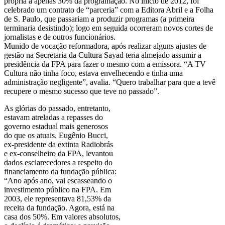
própria a apenas 30% da programação. No início de 2012, foi
celebrado um contrato de “parceria” com a Editora Abril e a Folha
de S. Paulo, que passariam a produzir programas (a primeira
terminaria desistindo); logo em seguida ocorreram novos cortes de
jornalistas e de outros funcionários.
Munido de vocação reformadora, após realizar alguns ajustes de
gestão na Secretaria da Cultura Sayad teria almejado assumir a
presidência da FPA para fazer o mesmo com a emissora. “A TV
Cultura não tinha foco, estava envelhecendo e tinha uma
administração negligente”, avalia. “Quero trabalhar para que a tevê
recupere o mesmo sucesso que teve no passado”.
As glórias do passado, entretanto,
estavam atreladas a repasses do
governo estadual mais generosos
do que os atuais. Eugênio Bucci,
ex-presidente da extinta Radiobrás
e ex-conselheiro da FPA, levantou
dados esclarecedores a respeito do
financiamento da fundação pública:
“Ano após ano, vai escasseando o
investimento público na FPA. Em
2003, ele representava 81,53% da
receita da fundação. Agora, está na
casa dos 50%. Em valores absolutos,