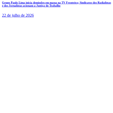
Grupo Paulo Lima inicia demissões em massa na TV Fronteira; Sindicatos dos Radialistas
e dos Jornalistas acionam a Justiça do Trabalho
22 de julho de 2026