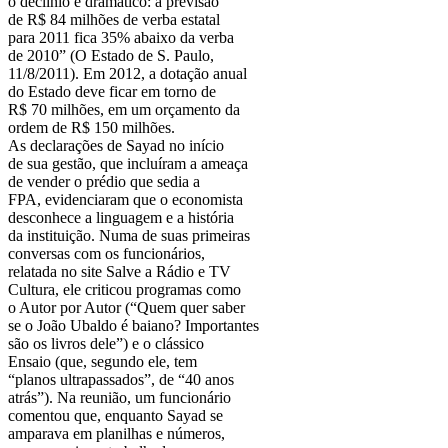
o declínio é dramático: a previsão
de R$ 84 milhões de verba estatal
para 2011 fica 35% abaixo da verba
de 2010” (O Estado de S. Paulo,
11/8/2011). Em 2012, a dotação anual
do Estado deve ficar em torno de
R$ 70 milhões, em um orçamento da
ordem de R$ 150 milhões.
As declarações de Sayad no início
de sua gestão, que incluíram a ameaça
de vender o prédio que sedia a
FPA, evidenciaram que o economista
desconhece a linguagem e a história
da instituição. Numa de suas primeiras
conversas com os funcionários,
relatada no site Salve a Rádio e TV
Cultura, ele criticou programas como
o Autor por Autor (“Quem quer saber
se o João Ubaldo é baiano? Importantes
são os livros dele”) e o clássico
Ensaio (que, segundo ele, tem
“planos ultrapassados”, de “40 anos
atrás”). Na reunião, um funcionário
comentou que, enquanto Sayad se
amparava em planilhas e números,