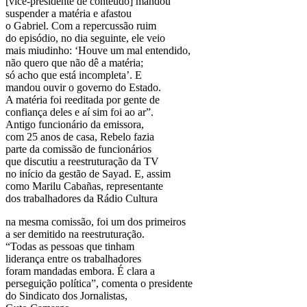
[vice-presidente de conteúdo] mandou
suspender a matéria e afastou
o Gabriel. Com a repercussão ruim
do episódio, no dia seguinte, ele veio
mais miudinho: ‘Houve um mal entendido,
não quero que não dê a matéria;
só acho que está incompleta’. E
mandou ouvir o governo do Estado.
A matéria foi reeditada por gente de
confiança deles e aí sim foi ao ar”.
Antigo funcionário da emissora,
com 25 anos de casa, Rebelo fazia
parte da comissão de funcionários
que discutiu a reestruturação da TV
no início da gestão de Sayad. E, assim
como Marilu Cabañas, representante
dos trabalhadores da Rádio Cultura
na mesma comissão, foi um dos primeiros
a ser demitido na reestruturação.
“Todas as pessoas que tinham
liderança entre os trabalhadores
foram mandadas embora. É clara a
perseguição política”, comenta o presidente
do Sindicato dos Jornalistas,