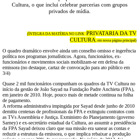
Cultura,
Cultura, o que inclui celebrar parcerias com grupos
que
privados de mídia.
vive
sua
PRIVATARIA DA TV
(ÍNTEGRA DA MATÉRIA NO LINK
CULTURA
, em nossa página principal)
maior
O quadro dramático envolve ainda um conselho omisso e ingerência
crise
política nos programas jornalísticos. Agora, funcionários, ex-
funcionários e movimentos sociais mobilizam-se em defesa da
emissora (no destaque, cartaz de convocação para ato público em
3/4)
Quase 2 mil funcionários compunham os quadros da TV Cultura no
início da gestão de João Sayad na Fundação Padre Anchieta (FPA),
em janeiro de 2010. Hoje, pouco mais de metade continua na folha
de pagamento.
A reforma administrativa impingida por Sayad desde junho de 2010
demitiu centenas de profissionais da FPA e extinguiu contratos com
as TVs Assembleia e Justiça. Exministro do Planejamento (governo
Sarney) e ex-secretário estadual da Cultura, ao assumir a presidência
da FPA Sayad deixou claro que sua missão era sanear as contas e
reduzir a estrutura da emissora, o que implica rebaixar a produção