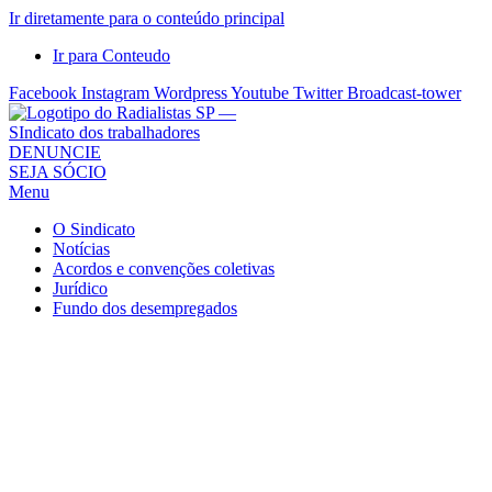
Ir diretamente para o conteúdo principal
Ir para Conteudo
Facebook
Instagram
Wordpress
Youtube
Twitter
Broadcast-tower
Sindicato
DENUNCIE
SEJA SÓCIO
dos
Menu
Radialistas
de
O Sindicato
São
Notícias
Acordos e convenções coletivas
Paulo
Jurídico
–
Fundo dos desempregados
Sindicato
dos
Radialistas
...