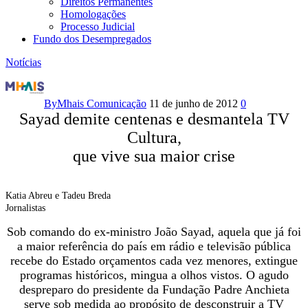
Direitos Permanentes
Homologações
Processo Judicial
Fundo dos Desempregados
Notícias
Abril
2012
By
Mhais Comunicação
11 de junho de 2012
0
Sayad demite centenas e desmantela TV
Revista
Cultura,
Adusp:Sayad
que vive sua maior crise
demite
Katia Abreu e Tadeu Breda
centenas
Jornalistas
e
Sob comando do ex-ministro João Sayad, aquela que já foi
a maior referência do país em rádio e televisão pública
desmantela
recebe do Estado orçamentos cada vez menores, extingue
programas históricos, mingua a olhos vistos. O agudo
TV
despreparo do presidente da Fundação Padre Anchieta
serve sob medida ao propósito de desconstruir a TV