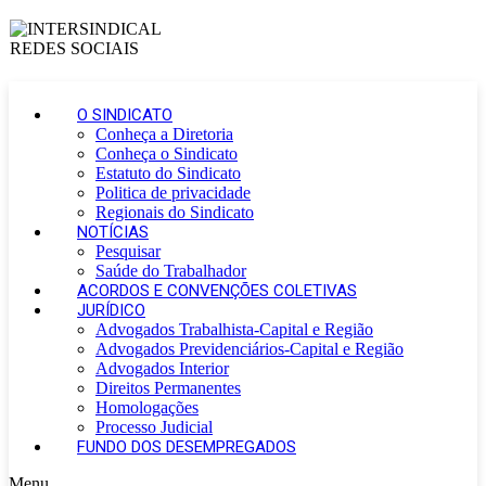
O SINDICATO
Conheça a Diretoria
Conheça o Sindicato
Estatuto do Sindicato
Politica de privacidade
Regionais do Sindicato
NOTÍCIAS
Pesquisar
Saúde do Trabalhador
ACORDOS E CONVENÇÕES COLETIVAS
JURÍDICO
Advogados Trabalhista-Capital e Região
Advogados Previdenciários-Capital e Região
Advogados Interior
Direitos Permanentes
Homologações
Processo Judicial
FUNDO DOS DESEMPREGADOS
Menu