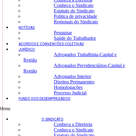
Conheça o Sindicato
Estatuto do Sindicato
Politica de privacidade
Regionais do Sindicato
NOTÍCIAS
Pesquisar
Saúde do Trabalhador
ACORDOS E CONVENÇÕES COLETIVAS
JURÍDICO
Advogados Trabalhista-Capital e
Região
Advogados Previdenciários-Capital e
Região
Advogados Interior
Direitos Permanentes
Homologações
Processo Judicial
FUNDO DOS DESEMPREGADOS
Menu
O SINDICATO
Conheça a Diretoria
Conheça o Sindicato
Estatuto do Sindicato