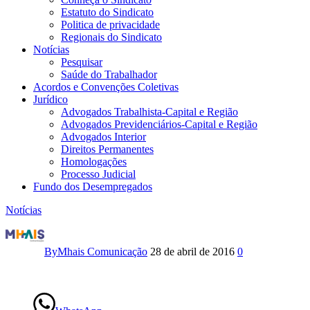
Estatuto do Sindicato
Politica de privacidade
Regionais do Sindicato
Notícias
Pesquisar
Saúde do Trabalhador
Acordos e Convenções Coletivas
Jurídico
Advogados Trabalhista-Capital e Região
Advogados Previdenciários-Capital e Região
Advogados Interior
Direitos Permanentes
Homologações
Processo Judicial
Fundo dos Desempregados
Notícias
1º
de
By
Mhais Comunicação
28 de abril de 2016
0
Maio
–