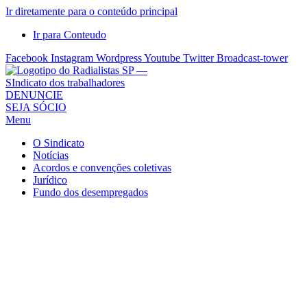
Ir diretamente para o conteúdo principal
Ir para Conteudo
Facebook
Instagram
Wordpress
Youtube
Twitter
Broadcast-tower
Sindicato
DENUNCIE
SEJA SÓCIO
dos
Menu
Radialistas
de
O Sindicato
São
Notícias
Acordos e convenções coletivas
Paulo
Jurídico
–
Fundo dos desempregados
Sindicato
dos
Radialistas
...