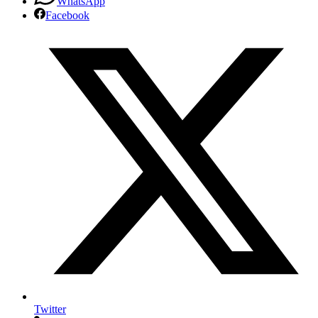
WhatsApp
Dia
Facebook
do
trabalhador
e
da
trabalhadora
Twitter