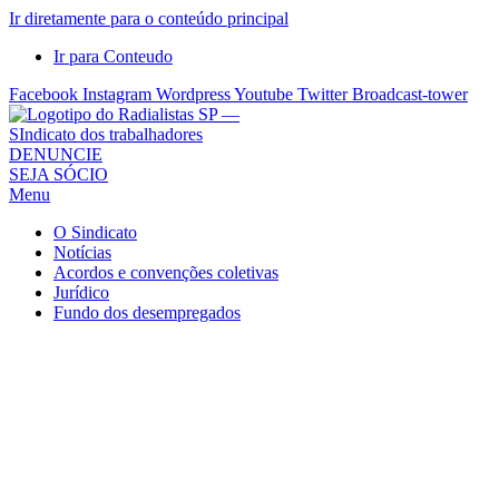
Ir diretamente para o conteúdo principal
Ir para Conteudo
Facebook
Instagram
Wordpress
Youtube
Twitter
Broadcast-tower
Sindicato
DENUNCIE
SEJA SÓCIO
dos
Menu
Radialistas
de
O Sindicato
São
Notícias
Acordos e convenções coletivas
Paulo
Jurídico
–
Fundo dos desempregados
Sindicato
dos
Radialistas
...