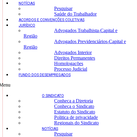
NOTÍCIAS
Pesquisar
Saúde do Trabalhador
ACORDOS E CONVENÇÕES COLETIVAS
JURÍDICO
Advogados Trabalhista-Capital e
Região
Advogados Previdenciários-Capital e
Região
Advogados Interior
Direitos Permanentes
Homologações
Processo Judicial
FUNDO DOS DESEMPREGADOS
Menu
O SINDICATO
Conheça a Diretoria
Conheça o Sindicato
Estatuto do Sindicato
Politica de privacidade
Regionais do Sindicato
NOTÍCIAS
Pesquisar