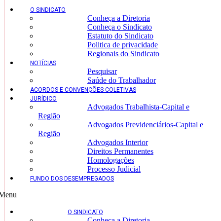
O SINDICATO
Conheça a Diretoria
Conheça o Sindicato
Estatuto do Sindicato
Politica de privacidade
Regionais do Sindicato
NOTÍCIAS
Pesquisar
Saúde do Trabalhador
ACORDOS E CONVENÇÕES COLETIVAS
JURÍDICO
Advogados Trabalhista-Capital e
Região
Advogados Previdenciários-Capital e
Região
Advogados Interior
Direitos Permanentes
Homologações
Processo Judicial
FUNDO DOS DESEMPREGADOS
Menu
O SINDICATO
Conheça a Diretoria