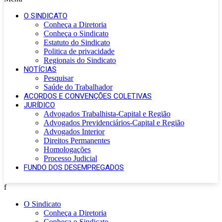
O SINDICATO
Conheça a Diretoria
Conheça o Sindicato
Estatuto do Sindicato
Politica de privacidade
Regionais do Sindicato
NOTÍCIAS
Pesquisar
Saúde do Trabalhador
ACORDOS E CONVENÇÕES COLETIVAS
JURÍDICO
Advogados Trabalhista-Capital e Região
Advogados Previdenciários-Capital e Região
Advogados Interior
Direitos Permanentes
Homologações
Processo Judicial
FUNDO DOS DESEMPREGADOS
f
O Sindicato
Conheça a Diretoria
Conheça o Sindicato