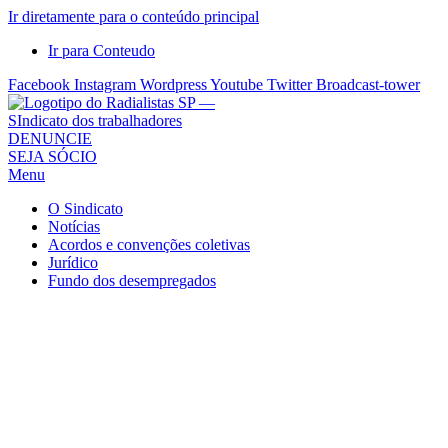
Ir diretamente para o conteúdo principal
Ir para Conteudo
Facebook
Instagram
Wordpress
Youtube
Twitter
Broadcast-tower
Sindicato
DENUNCIE
SEJA SÓCIO
dos
Menu
Radialistas
de
O Sindicato
São
Notícias
Acordos e convenções coletivas
Paulo
Jurídico
–
Fundo dos desempregados
Sindicato
dos
Radialistas
...