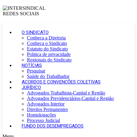
O SINDICATO
Conheça a Diretoria
Conheça o Sindicato
Estatuto do Sindicato
Politica de privacidade
Regionais do Sindicato
NOTÍCIAS
Pesquisar
Saúde do Trabalhador
ACORDOS E CONVENÇÕES COLETIVAS
JURÍDICO
Advogados Trabalhista-Capital e Região
Advogados Previdenciários-Capital e Região
Advogados Interior
Direitos Permanentes
Homologações
Processo Judicial
FUNDO DOS DESEMPREGADOS
Menu