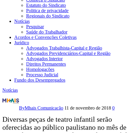
Estatuto do Sindicato
Politica de privacidade
Regionais do Sindicato
Notícias
Pesquisar
Saúde do Trabalhador
Acordos e Convenções Coletivas
Jurídico
Advogados Trabalhista-Capital e Região
Advogados Previdenciários-Capital e Região
Advogados Interior
Direitos Permanentes
Homologações
Processo Judicial
Fundo dos Desempregados
Notícias
Teatro
infantil
By
Mhais Comunicação
11 de novembro de 2018
0
invade
Diversas peças de teatro infantil serão
oferecidas ao público paulistano no mês de
São