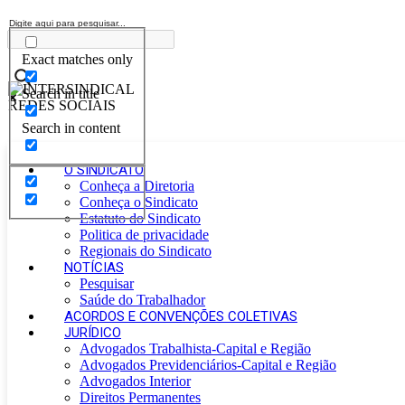
Exact matches only
Search in title
Search in content
O SINDICATO
Conheça a Diretoria
Conheça o Sindicato
Estatuto do Sindicato
Politica de privacidade
Regionais do Sindicato
NOTÍCIAS
Pesquisar
Saúde do Trabalhador
ACORDOS E CONVENÇÕES COLETIVAS
JURÍDICO
Advogados Trabalhista-Capital e Região
Advogados Previdenciários-Capital e Região
Advogados Interior
Direitos Permanentes