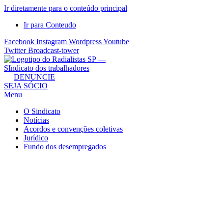
Ir diretamente para o conteúdo principal
Ir para Conteudo
Facebook
Instagram
Wordpress
Youtube
Twitter
Broadcast-tower
Sindicato
DENUNCIE
SEJA SÓCIO
dos
Menu
Radialistas
de
O Sindicato
São
Notícias
Acordos e convenções coletivas
Paulo
Jurídico
–
Fundo dos desempregados
Sindicato
dos
Radialistas
...