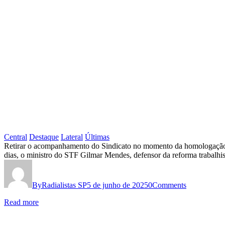
Central
Destaque
Lateral
Últimas
A
Retirar o acompanhamento do Sindicato no momento da homologação que
dias, o ministro do STF Gilmar Mendes, defensor da reforma trabalhi
REFORMA
TRABALHISTA
By
Radialistas SP
5 de junho de 2025
0
Comments
SÓ
ATACOU
Read more
DIREITOS