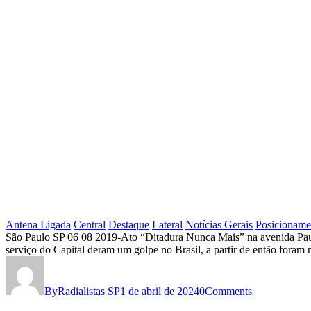
DOS
TRABALHADORES
Antena Ligada
Central
Destaque
Lateral
Notícias Gerais
Posicioname
60
São Paulo SP 06 08 2019-Ato “Ditadura Nunca Mais” na avenida Paulis
serviço do Capital deram um golpe no Brasil, a partir de então foram
ANOS
DO
By
Radialistas SP
1 de abril de 2024
0
Comments
GOLPE