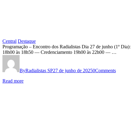
Central
Destaque
Encontro
Programação – Encontro dos Radialistas Dia 27 de junho (1º Dia):
18h00 às 18h50 — Credenciamento 19h00 às 22h00 — …
dos
Trabalhadores
By
Radialistas SP
27 de junho de 2025
0
Comments
Radialistas
no
Read more
Estado
de
São
Paulo