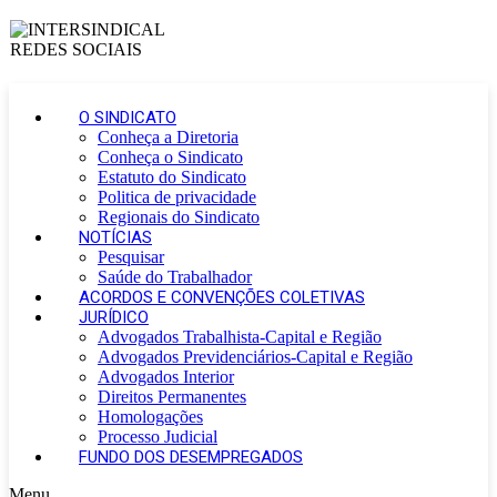
O SINDICATO
Conheça a Diretoria
Conheça o Sindicato
Estatuto do Sindicato
Politica de privacidade
Regionais do Sindicato
NOTÍCIAS
Pesquisar
Saúde do Trabalhador
ACORDOS E CONVENÇÕES COLETIVAS
JURÍDICO
Advogados Trabalhista-Capital e Região
Advogados Previdenciários-Capital e Região
Advogados Interior
Direitos Permanentes
Homologações
Processo Judicial
FUNDO DOS DESEMPREGADOS
Menu