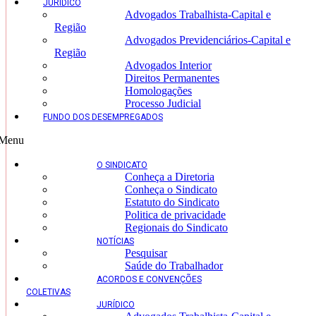
JURÍDICO
Advogados Trabalhista-Capital e
Região
Advogados Previdenciários-Capital e
Região
Advogados Interior
Direitos Permanentes
Homologações
Processo Judicial
FUNDO DOS DESEMPREGADOS
Menu
O SINDICATO
Conheça a Diretoria
Conheça o Sindicato
Estatuto do Sindicato
Politica de privacidade
Regionais do Sindicato
NOTÍCIAS
Pesquisar
Saúde do Trabalhador
ACORDOS E CONVENÇÕES
COLETIVAS
JURÍDICO