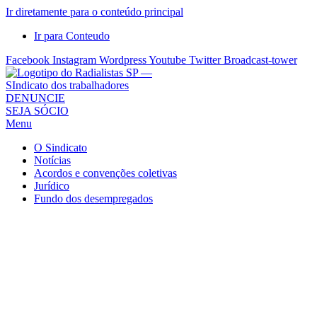
Ir diretamente para o conteúdo principal
Ir para Conteudo
Facebook
Instagram
Wordpress
Youtube
Twitter
Broadcast-tower
Sindicato
DENUNCIE
SEJA SÓCIO
dos
Menu
Radialistas
de
O Sindicato
São
Notícias
Acordos e convenções coletivas
Paulo
Jurídico
–
Fundo dos desempregados
Sindicato
dos
Radialistas
...