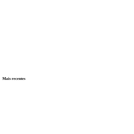
NÃO
SE
REPITA
Mais recentes