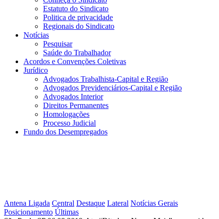
Estatuto do Sindicato
Politica de privacidade
Regionais do Sindicato
Notícias
Pesquisar
Saúde do Trabalhador
Acordos e Convenções Coletivas
Jurídico
Advogados Trabalhista-Capital e Região
Advogados Previdenciários-Capital e Região
Advogados Interior
Direitos Permanentes
Homologações
Processo Judicial
Fundo dos Desempregados
Antena Ligada
Central
Destaque
Lateral
Notícias Gerais
Posicionamento
Últimas