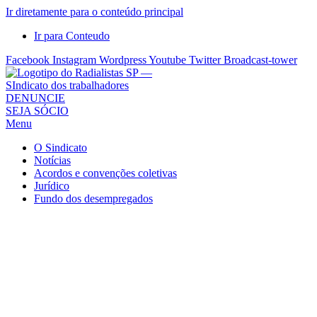
Ir diretamente para o conteúdo principal
Ir para Conteudo
Facebook
Instagram
Wordpress
Youtube
Twitter
Broadcast-tower
Sindicato
DENUNCIE
SEJA SÓCIO
dos
Menu
Radialistas
de
O Sindicato
São
Notícias
Acordos e convenções coletivas
Paulo
Jurídico
–
Fundo dos desempregados
Sindicato
dos
Radialistas
...