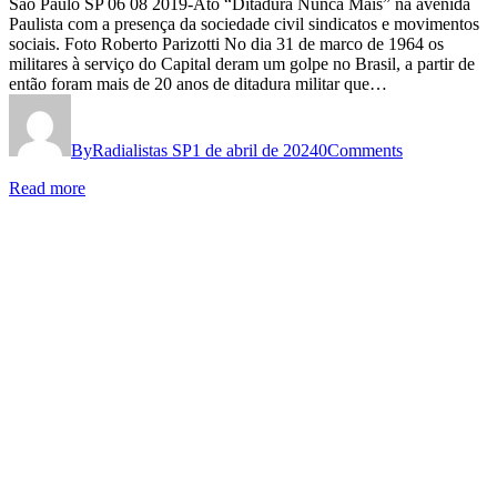
60
São Paulo SP 06 08 2019-Ato “Ditadura Nunca Mais” na avenida
Paulista com a presença da sociedade civil sindicatos e movimentos
ANOS
sociais. Foto Roberto Parizotti No dia 31 de marco de 1964 os
DO
militares à serviço do Capital deram um golpe no Brasil, a partir de
então foram mais de 20 anos de ditadura militar que…
GOLPE
MILITAR
By
Radialistas SP
1 de abril de 2024
0
Comments
FINANCIADO
PELO
Read more
CAPITAL:
SEM
ESQUECIMENTO,
SEM
PERDÃO
LEMBRAR
E
LUTAR
PARA
QUE