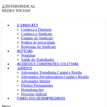
O SINDICATO
Conheça a Diretoria
Conheça o Sindicato
Estatuto do Sindicato
Politica de privacidade
Regionais do Sindicato
NOTÍCIAS
Pesquisar
Saúde do Trabalhador
ACORDOS E CONVENÇÕES COLETIVAS
JURÍDICO
Advogados Trabalhista-Capital e Região
Advogados Previdenciários-Capital e Região
Advogados Interior
Direitos Permanentes
Homologações
Processo Judicial
FUNDO DOS DESEMPREGADOS
Menu