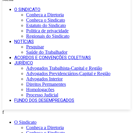
O SINDICATO
Conheça a Diretoria
Conheça o Sindicato
Estatuto do Sindicato
Politica de privacidade
Regionais do Sindicato
NOTÍCIAS
Pesquisar
Saúde do Trabalhador
ACORDOS E CONVENÇÕES COLETIVAS
JURÍDICO
Advogados Trabalhista-Capital e Região
Advogados Previdenciários-Capital e Região
Advogados Interior
Direitos Permanentes
Homologações
Processo Judicial
FUNDO DOS DESEMPREGADOS
f
O Sindicato
Conheça a Diretoria
Conheça o Sindicato