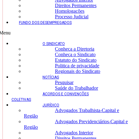
Direitos Permanentes
Homologações
Processo Judicial
FUNDO DOS DESEMPREGADOS
Menu
O SINDICATO
Conheça a Diretoria
Conheça o Sindicato
Estatuto do Sindicato
Politica de privacidade
Regionais do Sindicato
NOTÍCIAS
Pesquisar
Saúde do Trabalhador
ACORDOS E CONVENÇÕES
COLETIVAS
JURÍDICO
Advogados Trabalhista-Capital e
Região
Advogados Previdenciários-Capital e
Região
Advogados Interior
Direitos Permanentes