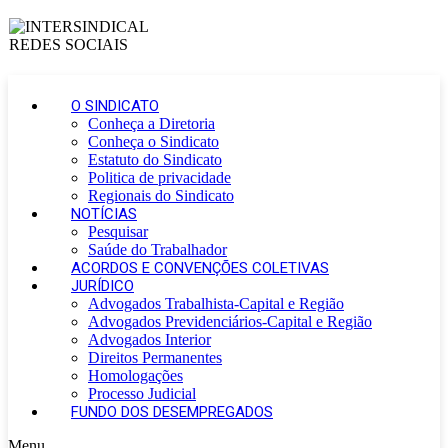
O SINDICATO
Conheça a Diretoria
Conheça o Sindicato
Estatuto do Sindicato
Politica de privacidade
Regionais do Sindicato
NOTÍCIAS
Pesquisar
Saúde do Trabalhador
ACORDOS E CONVENÇÕES COLETIVAS
JURÍDICO
Advogados Trabalhista-Capital e Região
Advogados Previdenciários-Capital e Região
Advogados Interior
Direitos Permanentes
Homologações
Processo Judicial
FUNDO DOS DESEMPREGADOS
Menu