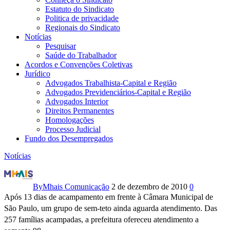
Estatuto do Sindicato
Politica de privacidade
Regionais do Sindicato
Notícias
Pesquisar
Saúde do Trabalhador
Acordos e Convenções Coletivas
Jurídico
Advogados Trabalhista-Capital e Região
Advogados Previdenciários-Capital e Região
Advogados Interior
Direitos Permanentes
Homologações
Processo Judicial
Fundo dos Desempregados
Notícias
Sem-
teto
By
Mhais Comunicação
2 de dezembro de 2010
0
Após 13 dias de acampamento em frente à Câmara Municipal de
permanecem
São Paulo, um grupo de sem-teto ainda aguarda atendimento. Das
257 famílias acampadas, a prefeitura ofereceu atendimento a
acampados