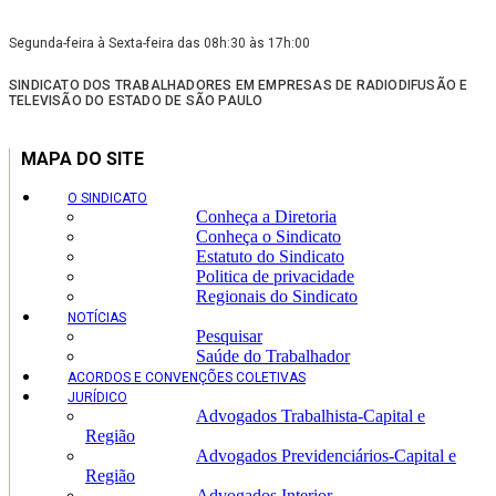
Segunda-feira à Sexta-feira das 08h:30 às 17h:00
SINDICATO DOS TRABALHADORES EM EMPRESAS DE RADIODIFUSÃO E
TELEVISÃO DO ESTADO DE SÃO PAULO
MAPA DO SITE
O SINDICATO
Conheça a Diretoria
Conheça o Sindicato
Estatuto do Sindicato
Politica de privacidade
Regionais do Sindicato
NOTÍCIAS
Pesquisar
Saúde do Trabalhador
ACORDOS E CONVENÇÕES COLETIVAS
JURÍDICO
Advogados Trabalhista-Capital e
Região
Advogados Previdenciários-Capital e
Região
Advogados Interior