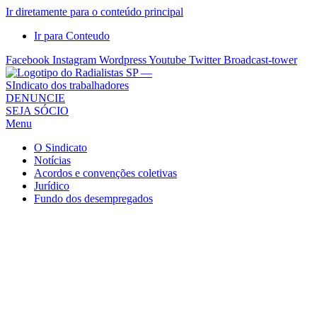
Ir diretamente para o conteúdo principal
Ir para Conteudo
Facebook
Instagram
Wordpress
Youtube
Twitter
Broadcast-tower
Sindicato
DENUNCIE
SEJA SÓCIO
dos
Menu
Radialistas
de
O Sindicato
São
Notícias
Acordos e convenções coletivas
Paulo
Jurídico
–
Fundo dos desempregados
Sindicato
dos
Radialistas
...