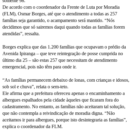
somente 98.
em
De acordo com o coordenador da Frente de Luta por Moradia
(FLM), Osmar Borges, até que o atendimento a todas as 257
frente
famílias seja garantido, o acampamento será mantido. “Nós
decidimos que só sairemos daqui quando todas as famílias forem
à
atendidas”, ressalta.
Câmara
Borges explica que das 1.200 famílias que ocupavam o prédio da
em
Avenida Ipiranga – que teve reintegração de posse cumprida no
último dia 25 – são estas 257 que necessitam de atendimento
SP
emergencial, pois não têm para onde ir.
“As famílias permanecem debaixo de lonas, com crianças e idosos,
sob sol e chuva”, relata o sem-teto.
Ele afirma que a prefeitura ofereceu apenas o encaminhamento a
albergues espalhados pela cidade àqueles que ficaram fora do
cadastramento. No entanto, as famílias não aceitaram tal solução,
que não contempla a reivindicação de moradia digna. “Não
aceitamos ir para albergues, porque isto desintegraria as famílias”,
explica o coordenador da FLM.