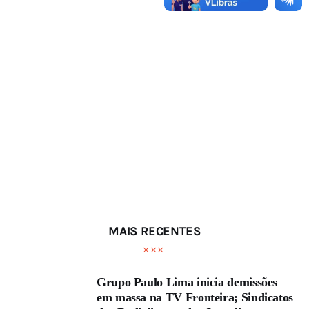
n
t
a
r
f
u
g
i
r
d
e
a
t
MAIS RECENTES
a
q
Grupo Paulo Lima inicia demissões
u
em massa na TV Fronteira; Sindicatos