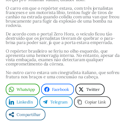
r
t
O carro em que o repórter estava, com três jornalistas
franceses e um motorista líbio, tentou fugir de tiros de
e
canhão na estrada quando colidiu com uma van que freou
bruscamente para fugir da explosão de uma bomba na
r
rodovia.
d
De acordo com o portal Zero Hora, o veículo ficou tão
destruído que os jornalistas tiveram de quebrar o para-
o
brisa para poder sair, já que a porta estava emperrada.
g
O repórter brasileiro se feriu no olho esquerdo, que
r
apresenta uma hemorragia interna. No entanto, apesar da
vista embaçada, exames não detectaram qualquer
u
comprometimento da córnea.
p
No outro carro estava um cinegrafista italiano, que sofreu
fratura nos braços e uma concussão na cabeça.
o
R
WhatsApp
Facebook
Twitter
B
LinkedIn
Telegram
Copiar Link
S
é
Compartilhar
f