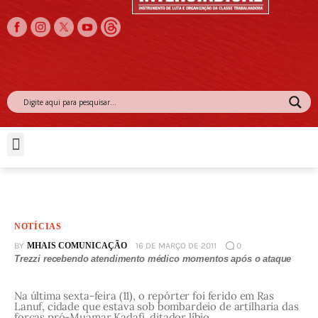
f
O Sindicato
Notícias
Acordos e Convenções Coletivas
Jurídico
Fundo dos Desempregados
NOTÍCIAS
R
BY
MHAIS COMUNICAÇÃO
16 DE MARÇO DE 2011
0
e
Trezzi recebendo atendimento médico momentos após o ataque
p
Na última sexta-feira (11), o repórter foi ferido em Ras
ó
Lanuf, cidade que estava sob bombardeio de artilharia das
forças pró-Muamar Kadafi, ditador líbio.