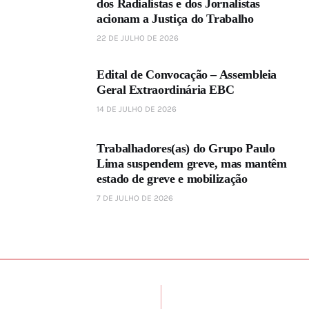
e
dos Radialistas e dos Jornalistas
d
acionam a Justiça do Trabalho
a
22 DE JULHO DE 2026
s
Edital de Convocação – Assembleia
f
Geral Extraordinária EBC
o
14 DE JULHO DE 2026
r
ç
Trabalhadores(as) do Grupo Paulo
a
Lima suspendem greve, mas mantêm
s
estado de greve e mobilização
d
7 DE JULHO DE 2026
e
K
a
d
a