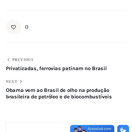
e
r
i
d
0
o
n
a
L
PREVIOUS
í
Privatizadas, ferrovias patinam no Brasil
b
i
NEXT
Obama vem ao Brasil de olho na produção
a
brasileira de petróleo e de biocombustíveis
a
o
t
e