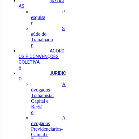
NOTÍCI
AS
P
esquisa
r
S
aúde do
Trabalhado
r
ACORD
OS E CONVENÇÕES
COLETIVA
S
JURÍDIC
O
A
dvogados
Trabalhista-
Capital e
Regiã
o
A
dvogados
Previdenciários-
Capital e