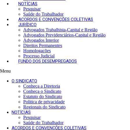
d
NOTÍCIAS
o
Pesquisar
s
Saúde do Trabalhador
R
ACORDOS E CONVENÇÕES COLETIVAS
a
JURÍDICO
d
Advogados Trabalhista-Capital e Região
i
Advogados Previdenciários-Capital e Região
a
Advogados Interior
l
Direitos Permanentes
i
Homologações
s
Processo Judicial
t
FUNDO DOS DESEMPREGADOS
a
s
Menu
.
.
O SINDICATO
.
Conheça a Diretoria
Conheça o Sindicato
Estatuto do Sindicato
Politica de privacidade
Regionais do Sindicato
NOTÍCIAS
Pesquisar
Saúde do Trabalhador
ACORDOS E CONVENÇÕES COLETIVAS