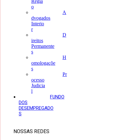
Regiã
o
A
dvogados
Interio
r
D
ireitos
Permanente
s
H
omologaçõe
s
Pr
ocesso
Judicia
l
FUNDO
DOS
DESEMPREGADO
S
NOSSAS REDES