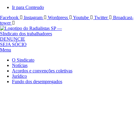
Ir para Conteudo
Facebook
Instagram
Wordpress
Youtube
Twitter
Broadcast-
tower
S
DENUNCIE
i
SEJA SÓCIO
n
Menu
d
O Sindicato
i
Notícias
c
Acordos e convenções coletivas
a
Jurídico
t
Fundo dos desempregados
o
d
o
s
R
a
d
i
a
l