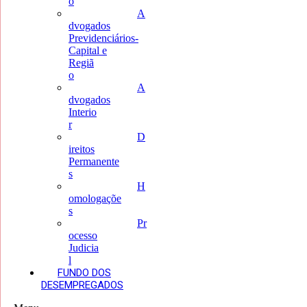
o
A
dvogados
Previdenciários-
Capital e
Regiã
o
A
dvogados
Interio
r
D
ireitos
Permanente
s
H
omologaçõe
s
Pr
ocesso
Judicia
l
FUNDO DOS
DESEMPREGADOS