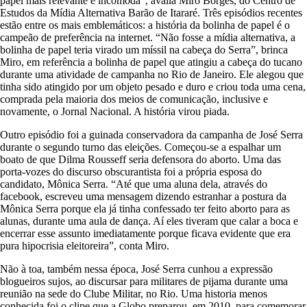
papel mais relevante e incomoda”, avalia Miro Borges, do Centro de
Estudos da Mídia Alternativa Barão de Itararé. Três episódios recentes
estão entre os mais emblemáticos: a história da bolinha de papel é o
campeão de preferência na internet. “Não fosse a mídia alternativa, a
bolinha de papel teria virado um míssil na cabeça do Serra”, brinca
Miro, em referência a bolinha de papel que atingiu a cabeça do tucano
durante uma atividade de campanha no Rio de Janeiro. Ele alegou que
tinha sido atingido por um objeto pesado e duro e criou toda uma cena,
comprada pela maioria dos meios de comunicação, inclusive e
novamente, o Jornal Nacional. A história virou piada.
Outro episódio foi a guinada conservadora da campanha de José Serra
durante o segundo turno das eleições. Começou-se a espalhar um
boato de que Dilma Rousseff seria defensora do aborto. Uma das
porta-vozes do discurso obscurantista foi a própria esposa do
candidato, Mônica Serra. “Até que uma aluna dela, através do
facebook, escreveu uma mensagem dizendo estranhar a postura da
Mônica Serra porque ela já tinha confessado ter feito aborto para as
alunas, durante uma aula de dança. Aí eles tiveram que calar a boca e
encerrar esse assunto imediatamente porque ficava evidente que era
pura hipocrisia eleitoreira”, conta Miro.
Não à toa, também nessa época, José Serra cunhou a expressão
blogueiros sujos, ao discursar para militares de pijama durante uma
reunião na sede do Clube Militar, no Rio. Uma historia menos
conhecida foi o clipe que a Globo preparou, em 2010, para comemorar