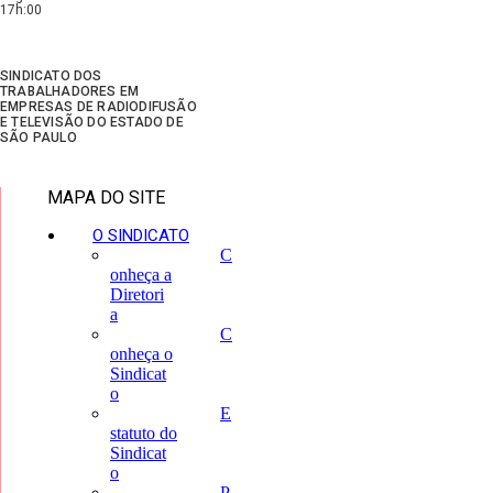
17h:00
SINDICATO DOS
TRABALHADORES EM
EMPRESAS DE RADIODIFUSÃO
E TELEVISÃO DO ESTADO DE
SÃO PAULO
MAPA DO SITE
O SINDICATO
C
onheça a
Diretori
a
C
onheça o
Sindicat
o
E
statuto do
Sindicat
o
P