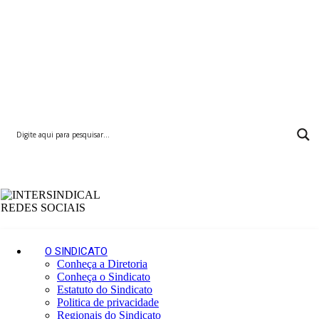
i
s
t
a
s
d
e
S
ã
o
P
a
u
l
o
–
S
i
n
d
O SINDICATO
i
Conheça a Diretoria
c
Conheça o Sindicato
a
Estatuto do Sindicato
t
Politica de privacidade
o
Regionais do Sindicato