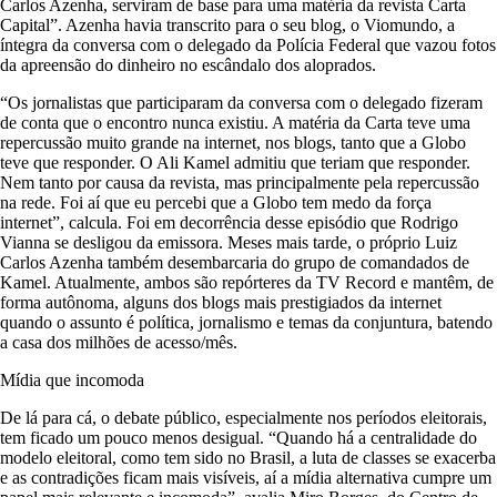
Carlos Azenha, serviram de base para uma matéria da revista Carta
Capital”. Azenha havia transcrito para o seu blog, o Viomundo, a
íntegra da conversa com o delegado da Polícia Federal que vazou fotos
da apreensão do dinheiro no escândalo dos aloprados.
“Os jornalistas que participaram da conversa com o delegado fizeram
de conta que o encontro nunca existiu. A matéria da Carta teve uma
repercussão muito grande na internet, nos blogs, tanto que a Globo
teve que responder. O Ali Kamel admitiu que teriam que responder.
Nem tanto por causa da revista, mas principalmente pela repercussão
na rede. Foi aí que eu percebi que a Globo tem medo da força
internet”, calcula. Foi em decorrência desse episódio que Rodrigo
Vianna se desligou da emissora. Meses mais tarde, o próprio Luiz
Carlos Azenha também desembarcaria do grupo de comandados de
Kamel. Atualmente, ambos são repórteres da TV Record e mantêm, de
forma autônoma, alguns dos blogs mais prestigiados da internet
quando o assunto é política, jornalismo e temas da conjuntura, batendo
a casa dos milhões de acesso/mês.
Mídia que incomoda
De lá para cá, o debate público, especialmente nos períodos eleitorais,
tem ficado um pouco menos desigual. “Quando há a centralidade do
modelo eleitoral, como tem sido no Brasil, a luta de classes se exacerba
e as contradições ficam mais visíveis, aí a mídia alternativa cumpre um