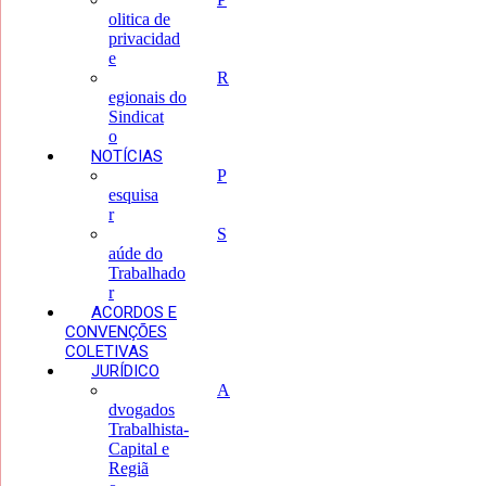
olitica de
privacidad
e
R
egionais do
Sindicat
o
NOTÍCIAS
P
esquisa
r
S
aúde do
Trabalhado
r
ACORDOS E
CONVENÇÕES
COLETIVAS
JURÍDICO
A
dvogados
Trabalhista-
Capital e
Regiã