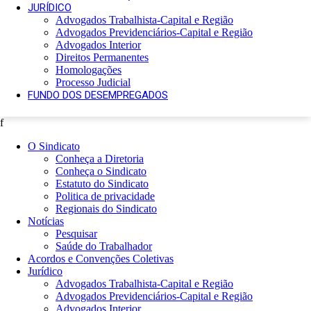
JURÍDICO
Advogados Trabalhista-Capital e Região
Advogados Previdenciários-Capital e Região
Advogados Interior
Direitos Permanentes
Homologações
Processo Judicial
FUNDO DOS DESEMPREGADOS
f
O Sindicato
Conheça a Diretoria
Conheça o Sindicato
Estatuto do Sindicato
Politica de privacidade
Regionais do Sindicato
Notícias
Pesquisar
Saúde do Trabalhador
Acordos e Convenções Coletivas
Jurídico
Advogados Trabalhista-Capital e Região
Advogados Previdenciários-Capital e Região
Advogados Interior