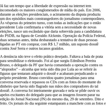
Já faz um tempo que a liberdade de expressão na internet tem
incomodado os maiores conglomerados de mídia do país. Em 2006,
durante as eleições presidenciais, o acirramento da disputa produziu
um dos episódios mais constrangedores do jornalismo contemporâneo.
Às vésperas do primeiro turno, com todas as indicações que o então
presidente Lula confirmaria a vitória sem a necessidade de novas
eleições, nasce um escândalo que daria sobrevida para a candidatura
do PSDB, na figura de Geraldo Alckmin. Operação da Polícia Federal,
duas semanas antes, tinha desbaratado a tentativa de duas pessoas
ligadas ao PT em comprar, com R$ 1,7 milhão, um suposto dossiê
contra José Serra e outros tucanos graúdos.
A denúncia não teve o efeito prático desejado. Faltava a bala de prata
para sensibilizar o eleitorado. Foi aí que surgiu Edmílson Pereira
Bruno, o delegado da PF que havia comandado a operação contra os
“aloprados” – alcunha que teria sido dita por Lula ao se referir às
figuras que tentaram adquirir o dossiê e acabaram prejudicando o
próprio presidente. Bruno convidou quatro jornalistas para uma
conversa reservada e repassou os CDs com as fotos do montante do
dinheiro que havia sido flagrado nas mãos dos compradores do tal
dossiê. A conversa foi inteiramente gravada e nela se pôde ouvir os
apelos excitantes do delegado para que as imagens fossem parar na
edição do Jornal Nacional (JN) do mesmo dia, 29 de setembro. Dito e
feito. Os jornais do dia seguinte estamparam a manchete com as fotos e