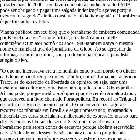
i
presidenciais de 2006 – em favorecimento à candidatura do PSDB –
n
pode ser obrigado a pagar uma salgada indenização apenas porque
t
exerceu o “sagrado” direito constitucional da livre opinião. O problema
e
é que foi contra a Globo.
r
Vianna publicou em seu blog que o jornalismo da emissora comandada
n
por Kamel era algo “pornográfico”, em alusão a uma infeliz
e
coincidência: um ator pornô dos anos 1980 também usava o mesmo
t
nome do manda chuva do jornalismo da Globo. Ao se apropriar da
informação como metáfora, para produzir uma crítica, o jornalista
atingiu o alvo.
“O que me interessava era a homonímia entre o ator pornô e o diretor
da Globo, e não dizer que um era o outro, como afirma meu acusador.
Tratou-se do exercício da liberdade de opinião, ou seja, usar uma
metáfora para criticar o jornalismo pornográfico que a Globo pratica.
Aí não pode, porque metáfora só quem pode fazer é o Arnaldo Jabor,
que escreveu um livro chamado Pornopolítica. Eu recorri ao Tribunal
de Justiça do Rio de Janeiro e perdi. O que eu vou fazer agora é
recorrer aos tribunais em Brasília e seguir protestando, mostrando a
hipocrisia dos caras que falam em liberdade de expressão, mas só para
eles. É como os liberais do século XIX, que reivindicavam o
liberalismo para serem donos de escravos porque abolir a escravidão,
na visão de alguns desses liberais, atentava contra a propriedade
privada, que eram os próprios escravos”, desfere o escrevinhador.