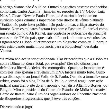
Rodrigo Vianna não é o único. Outros blogueiros bastante conhecidos
como Luiz Carlos Azenha – também ex-repórter da TV Globo, Luiz
Nassif, Cloaca News e Paulo Henrique Amorim colecionam no
currículo ações criminais impetradas pelo diretor da vênus platinada.
“Então, não pode fazer política, não pode brincar, criticar através do
humor. Nem os militares fizeram isso com o Pasquim. É incrível como
um sujeito como o Ali Kamel, que controla os noticiários da principal
emissora de TV do país, que acaba influenciando outros veículos das
Organizações Globo, quer processar um blogueiro como eu. É porque
eles estão dando muita importância para a blogosfera”, desabafa
Vianna.
“A mídia não aceita ser questionada. E as brincadeiras que a Globo faz
com a Dilma no Zorra Total, por exemplo? Eles são ótimos para
defender a liberdade deles, dos monopólios. Quando a brincadeira é
com eles, não gostam e revelam um DNA fascista muito forte. Outro
caso diz respeito ao jornal Folha de S. Paulo. Quando a turma fez uma
crítica, como foi o blog Falha de S. Paulo, o jornal reagiu com ação
judicial para tirar o site do ar”, aponta o jornalista Altamiro Borges, do
Blog do Miro e presidente do Centro de Estudos de Mídia Alternativa
Barão de Itararé. Miro é um dos organizadores do Encontro Nacional
de Blogueiros Progressistas, que já teve três edições.
Desvendando o jogo