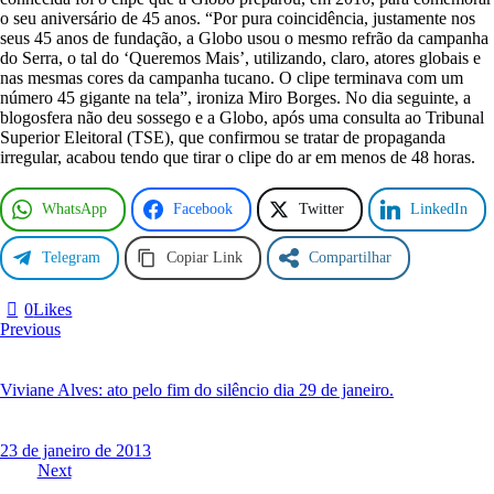
o seu aniversário de 45 anos. “Por pura coincidência, justamente nos
seus 45 anos de fundação, a Globo usou o mesmo refrão da campanha
do Serra, o tal do ‘Queremos Mais’, utilizando, claro, atores globais e
nas mesmas cores da campanha tucano. O clipe terminava com um
número 45 gigante na tela”, ironiza Miro Borges. No dia seguinte, a
blogosfera não deu sossego e a Globo, após uma consulta ao Tribunal
Superior Eleitoral (TSE), que confirmou se tratar de propaganda
irregular, acabou tendo que tirar o clipe do ar em menos de 48 horas.
WhatsApp
Facebook
Twitter
LinkedIn
Telegram
Copiar Link
Compartilhar
0
Likes
Navegação
Previous
de
Post
Viviane Alves: ato pelo fim do silêncio dia 29 de janeiro.
23 de janeiro de 2013
Next