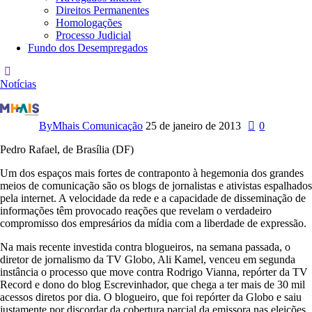
Direitos Permanentes
Homologações
Processo Judicial
Fundo dos Desempregados
Notícias
R
e
d
By
Mhais Comunicação
25 de janeiro de 2013
0
e
G
Pedro Rafael, de Brasília (DF)
l
o
Um dos espaços mais fortes de contraponto à hegemonia dos grandes
b
meios de comunicação são os blogs de jornalistas e ativistas espalhados
o
pela internet. A velocidade da rede e a capacidade de disseminação de
t
informações têm provocado reações que revelam o verdadeiro
e
compromisso dos empresários da mídia com a liberdade de expressão.
m
m
Na mais recente investida contra blogueiros, na semana passada, o
e
diretor de jornalismo da TV Globo, Ali Kamel, venceu em segunda
d
instância o processo que move contra Rodrigo Vianna, repórter da TV
o
Record e dono do blog Escrevinhador, que chega a ter mais de 30 mil
d
acessos diretos por dia. O blogueiro, que foi repórter da Globo e saiu
a
justamente por discordar da cobertura parcial da emissora nas eleições