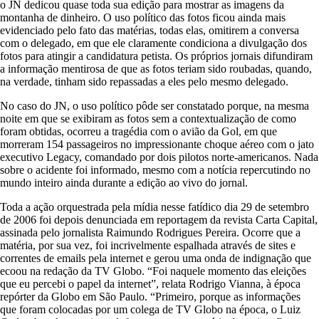
o JN dedicou quase toda sua edição para mostrar as imagens da
montanha de dinheiro. O uso político das fotos ficou ainda mais
evidenciado pelo fato das matérias, todas elas, omitirem a conversa
com o delegado, em que ele claramente condiciona a divulgação dos
fotos para atingir a candidatura petista. Os próprios jornais difundiram
a informação mentirosa de que as fotos teriam sido roubadas, quando,
na verdade, tinham sido repassadas a eles pelo mesmo delegado.
No caso do JN, o uso político pôde ser constatado porque, na mesma
noite em que se exibiram as fotos sem a contextualização de como
foram obtidas, ocorreu a tragédia com o avião da Gol, em que
morreram 154 passageiros no impressionante choque aéreo com o jato
executivo Legacy, comandado por dois pilotos norte-americanos. Nada
sobre o acidente foi informado, mesmo com a notícia repercutindo no
mundo inteiro ainda durante a edição ao vivo do jornal.
Toda a ação orquestrada pela mídia nesse fatídico dia 29 de setembro
de 2006 foi depois denunciada em reportagem da revista Carta Capital,
assinada pelo jornalista Raimundo Rodrigues Pereira. Ocorre que a
matéria, por sua vez, foi incrivelmente espalhada através de sites e
correntes de emails pela internet e gerou uma onda de indignação que
ecoou na redação da TV Globo. “Foi naquele momento das eleições
que eu percebi o papel da internet”, relata Rodrigo Vianna, à época
repórter da Globo em São Paulo. “Primeiro, porque as informações
que foram colocadas por um colega de TV Globo na época, o Luiz