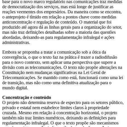
base para o novo marco regulatório nas comunicações traz medidas
regulatório
de democratização dos serviços, mas está longe de justificar as
reações veementes dos empresários. Da maneira como se encontra,
traz
o anteprojeto é tímido em relação a pontos chave como medidas
anticoncentração e regulação de conteúdo. O material que foi
medidas
produzido até agora dá as linhas gerais para a organização do setor,
mas não traz definições detalhadas sobre a maioria das questões
democratizantes,
abordadas, deixando-as para regulamentação infralegal e ações
administrativas.
mas
Embora se proponha a tratar a comunicação sob a ótica da
convergência, o que o texto faz na prática é trazer a radiodifusão
é
para o novo contexto, sem aplicar uma perspectiva que supere a
divisão com as telecomunicações. O texto não propõe alterações na
tímida
Constituição nem mudanças significativas na Lei Geral de
Telecomunicações. Se mantido como está, funcionará como uma lei
e
de transição, mas não como uma definitiva atualização para o
mundo digital.
genérica
Concentração e conteúdo
O projeto não determina reserva de espectro para os setores público,
privado e estatal nem estabelece limites claros à propriedade
cruzada. Mesmo em relação à concentração horizontal, o projeto
também não traz limites numéricos, deixando as definições para
regulamentação infralegal. O que o texto propõe são mecanismos