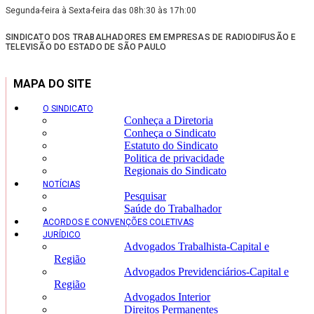
Segunda-feira à Sexta-feira das 08h:30 às 17h:00
SINDICATO DOS TRABALHADORES EM EMPRESAS DE RADIODIFUSÃO E
TELEVISÃO DO ESTADO DE SÃO PAULO
MAPA DO SITE
O SINDICATO
Conheça a Diretoria
Conheça o Sindicato
Estatuto do Sindicato
Politica de privacidade
Regionais do Sindicato
NOTÍCIAS
Pesquisar
Saúde do Trabalhador
ACORDOS E CONVENÇÕES COLETIVAS
JURÍDICO
Advogados Trabalhista-Capital e
Região
Advogados Previdenciários-Capital e
Região
Advogados Interior
Direitos Permanentes