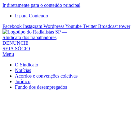
Ir diretamente para o conteúdo principal
Ir para Conteudo
Facebook
Instagram
Wordpress
Youtube
Twitter
Broadcast-tower
Sindicato
DENUNCIE
SEJA SÓCIO
dos
Menu
Radialistas
de
O Sindicato
São
Notícias
Acordos e convenções coletivas
Paulo
Jurídico
–
Fundo dos desempregados
Sindicato
dos
Radialistas
...