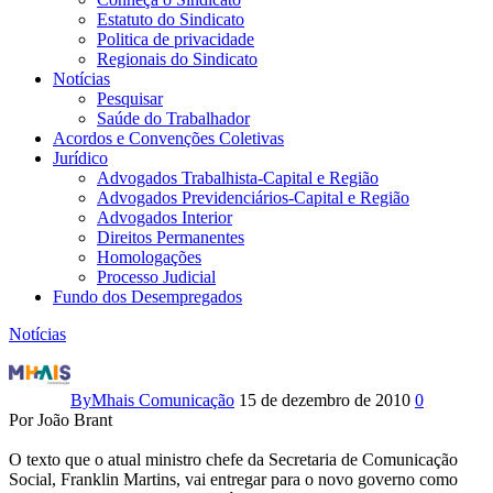
Estatuto do Sindicato
Politica de privacidade
Regionais do Sindicato
Notícias
Pesquisar
Saúde do Trabalhador
Acordos e Convenções Coletivas
Jurídico
Advogados Trabalhista-Capital e Região
Advogados Previdenciários-Capital e Região
Advogados Interior
Direitos Permanentes
Homologações
Processo Judicial
Fundo dos Desempregados
Notícias
Proposta
para
By
Mhais Comunicação
15 de dezembro de 2010
0
Por João Brant
novo
O texto que o atual ministro chefe da Secretaria de Comunicação
marco
Social, Franklin Martins, vai entregar para o novo governo como