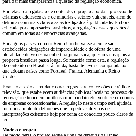
para dar mais transparência à questão da regulação econômica.
Em relação à regulação de conteúdo, o projeto aborda a proteção de
crianças e adolescentes e de minorias e setores vulneráveis, além de
delimitar com mais clareza aspectos ligados à publicidade. Embora
criticada por empresários brasileiros, a regulação dessas questões é
comum em todas as democracias avançadas.
Em alguns países, como o Reino Unido, vai-se além, e são
estabelecidas obrigações de imparcialidade e de oferta de uma
pluralidade de visões na cobertura jornalística, questões das quais a
proposta brasileira passa longe. Se mantida como está, a regulação
de conteúdo no Brasil será tímida, bastante leve se comparada ao
que adotam países como Portugal, França, Alemanha e Reino
Unido.
Boas novas são as mudanças nas regras para concessões de rádio e
televisão, que estabelecem audiências públicas locais no processo de
renovação e impedem políticos com mandato eletivo de serem donos
de empresas concessionárias. A regulação neste campo será ajudada
por um capítulo de definições que impede as dezenas de
interpretações existentes hoje por conta de conceitos pouco claros da
lei.
Modelo europeu
De modo geral, o projeto segue a linha de diretivas da União