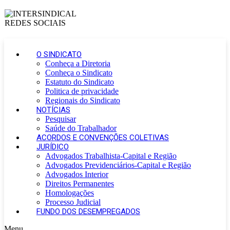
O SINDICATO
Conheça a Diretoria
Conheça o Sindicato
Estatuto do Sindicato
Politica de privacidade
Regionais do Sindicato
NOTÍCIAS
Pesquisar
Saúde do Trabalhador
ACORDOS E CONVENÇÕES COLETIVAS
JURÍDICO
Advogados Trabalhista-Capital e Região
Advogados Previdenciários-Capital e Região
Advogados Interior
Direitos Permanentes
Homologações
Processo Judicial
FUNDO DOS DESEMPREGADOS
Menu