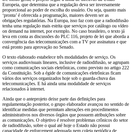
Europeia, que determina que a regulação deva ser inversamente
proporcional ao poder de escolha do usuário. Ou seja, quanto mais
‘pronta’ é oferecida a programação, maiores devem ser as
obrigações regulatórias. Na Europa, isso faz com que a radiodifusão
tenha uma regulação mais estrita que serviços por catálogo ou vídeo
on demand na internet, por exemplo. No caso brasileiro, o texto já
leva em conta as discussões do PLC 116, projeto de lei que aborda a
convergência das telecomunicações com a TV por assinatura e que
está pronto para aprovação no Senado.
O texto elaborado estabelece três modalidades de serviço. Os
serviços audiovisuais lineares, inclusive de radiodifusão, se agrupam
como comunicações sociais eletrônicas, como previsto no artigo 222
da Constituição. Sob a égide de comunicações eletrônicas ficam
vários dos serviços organizados hoje sob o guarda-chuva das
telecomunicações. E há ainda uma modalidade de serviços
relacionados à internet.
Ainda que o anteprojeto deixe parte das definições para
regulamentação posterior, o grupo elaborador avançou no sentido de
identificar medidas que permitam alterações em procedimentos
administrativos nos diversos órgãos que possuem atribuições sobre
as comunicações. O objetivo é resolver problemas crônicos do setor
de radiodifusão, sobre o qual até hoje o Estado não possui
capacidade de enforcement adequada nem coleta periódica de