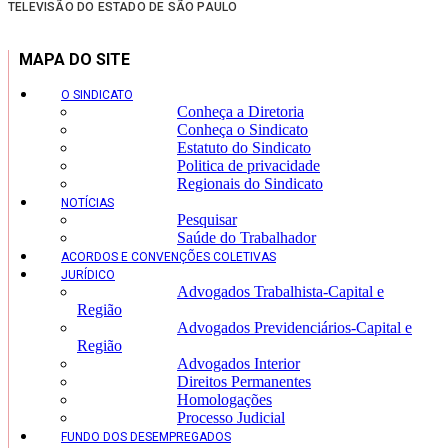
TELEVISÃO DO ESTADO DE SÃO PAULO
MAPA DO SITE
O SINDICATO
Conheça a Diretoria
Conheça o Sindicato
Estatuto do Sindicato
Politica de privacidade
Regionais do Sindicato
NOTÍCIAS
Pesquisar
Saúde do Trabalhador
ACORDOS E CONVENÇÕES COLETIVAS
JURÍDICO
Advogados Trabalhista-Capital e
Região
Advogados Previdenciários-Capital e
Região
Advogados Interior
Direitos Permanentes
Homologações
Processo Judicial
FUNDO DOS DESEMPREGADOS