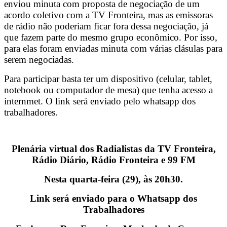
enviou minuta com proposta de negociação de um
trabalhadores
acordo coletivo com a TV Fronteira, mas as emissoras
de rádio não poderiam ficar fora dessa negociação, já
da
que fazem parte do mesmo grupo econômico. Por isso,
para elas foram enviadas minuta com várias clásulas para
TV
serem negociadas.
Fronteira,
Para participar basta ter um dispositivo (celular, tablet,
Rádio
notebook ou computador de mesa) que tenha acesso a
internmet. O link será enviado pelo whatsapp dos
Diário,
trabalhadores.
Rádio
Fronteira
Plenária virtual dos Radialistas da TV Fronteira,
Rádio Diário, Rádio Fronteira e 99 FM
e
Nesta quarta-feira (29), às 20h30.
99
Link será enviado para o Whatsapp dos
FM
Trabalhadores