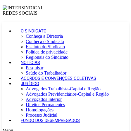
O SINDICATO
Conheça a Diretoria
Conheça o Sindicato
Estatuto do Sindicato
Politica de privacidade
Regionais do Sindicato
NOTÍCIAS
Pesquisar
Saúde do Trabalhador
ACORDOS E CONVENÇÕES COLETIVAS
JURÍDICO
Advogados Trabalhista-Capital e Região
Advogados Previdenciários-Capital e Região
Advogados Interior
Direitos Permanentes
Homologações
Processo Judicial
FUNDO DOS DESEMPREGADOS
Menu