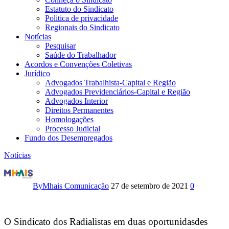
Estatuto do Sindicato
Politica de privacidade
Regionais do Sindicato
Notícias
Pesquisar
Saúde do Trabalhador
Acordos e Convenções Coletivas
Jurídico
Advogados Trabalhista-Capital e Região
Advogados Previdenciários-Capital e Região
Advogados Interior
Direitos Permanentes
Homologações
Processo Judicial
Fundo dos Desempregados
Notícias
Plenária
virtual
By
Mhais Comunicação
27 de setembro de 2021
0
com
os
O Sindicato dos Radialistas em duas oportunidasdes