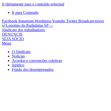
Ir diretamente para o conteúdo principal
Ir para Conteudo
Facebook
Instagram
Wordpress
Youtube
Twitter
Broadcast-tower
Sindicato
DENUNCIE
SEJA SÓCIO
dos
Menu
Radialistas
de
O Sindicato
São
Notícias
Acordos e convenções coletivas
Paulo
Jurídico
–
Fundo dos desempregados
Sindicato
dos
Radialistas
...