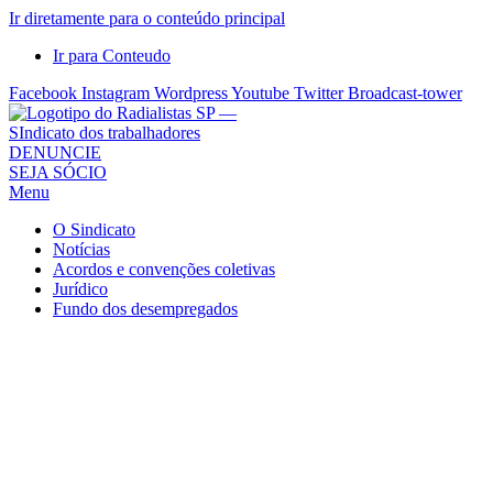
Ir diretamente para o conteúdo principal
Ir para Conteudo
Facebook
Instagram
Wordpress
Youtube
Twitter
Broadcast-tower
Sindicato
DENUNCIE
SEJA SÓCIO
dos
Menu
Radialistas
de
O Sindicato
São
Notícias
Acordos e convenções coletivas
Paulo
Jurídico
–
Fundo dos desempregados
Sindicato
dos
Radialistas
...