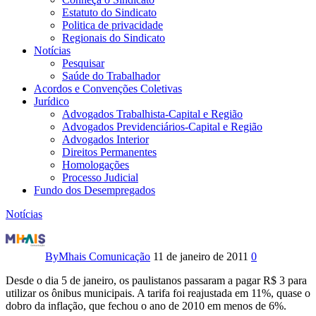
Estatuto do Sindicato
Politica de privacidade
Regionais do Sindicato
Notícias
Pesquisar
Saúde do Trabalhador
Acordos e Convenções Coletivas
Jurídico
Advogados Trabalhista-Capital e Região
Advogados Previdenciários-Capital e Região
Advogados Interior
Direitos Permanentes
Homologações
Processo Judicial
Fundo dos Desempregados
Notícias
Organizações
realizam
By
Mhais Comunicação
11 de janeiro de 2011
0
ato
Desde o dia 5 de janeiro, os paulistanos passaram a pagar R$ 3 para
utilizar os ônibus municipais. A tarifa foi reajustada em 11%, quase o
contra
dobro da inflação, que fechou o ano de 2010 em menos de 6%.