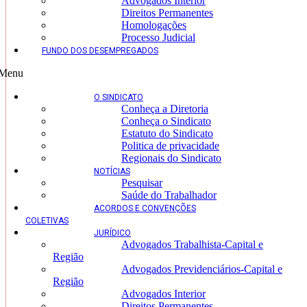
Advogados Interior
Direitos Permanentes
Homologações
Processo Judicial
FUNDO DOS DESEMPREGADOS
Menu
O SINDICATO
Conheça a Diretoria
Conheça o Sindicato
Estatuto do Sindicato
Politica de privacidade
Regionais do Sindicato
NOTÍCIAS
Pesquisar
Saúde do Trabalhador
ACORDOS E CONVENÇÕES
COLETIVAS
JURÍDICO
Advogados Trabalhista-Capital e
Região
Advogados Previdenciários-Capital e
Região
Advogados Interior
Direitos Permanentes