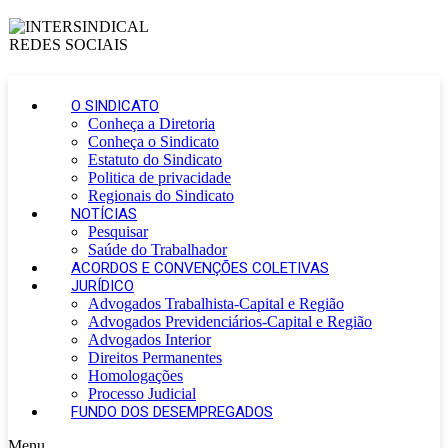
O SINDICATO
Conheça a Diretoria
Conheça o Sindicato
Estatuto do Sindicato
Politica de privacidade
Regionais do Sindicato
NOTÍCIAS
Pesquisar
Saúde do Trabalhador
ACORDOS E CONVENÇÕES COLETIVAS
JURÍDICO
Advogados Trabalhista-Capital e Região
Advogados Previdenciários-Capital e Região
Advogados Interior
Direitos Permanentes
Homologações
Processo Judicial
FUNDO DOS DESEMPREGADOS
Menu