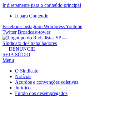
Ir diretamente para o conteúdo principal
Ir para Conteudo
Facebook
Instagram
Wordpress
Youtube
Twitter
Broadcast-tower
Sindicato
DENUNCIE
SEJA SÓCIO
dos
Menu
Radialistas
de
O Sindicato
São
Notícias
Acordos e convenções coletivas
Paulo
Jurídico
–
Fundo dos desempregados
Sindicato
dos
Radialistas
...