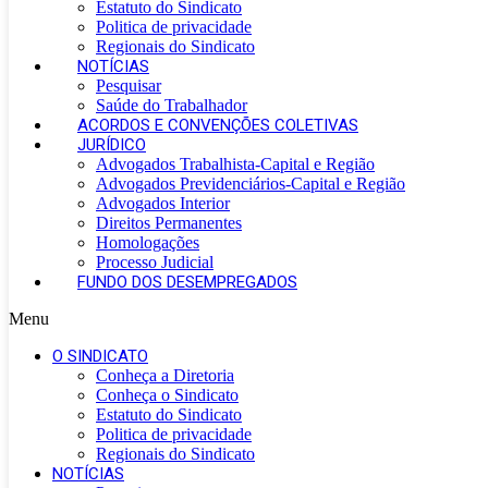
Estatuto do Sindicato
Politica de privacidade
Regionais do Sindicato
NOTÍCIAS
Pesquisar
Saúde do Trabalhador
ACORDOS E CONVENÇÕES COLETIVAS
JURÍDICO
Advogados Trabalhista-Capital e Região
Advogados Previdenciários-Capital e Região
Advogados Interior
Direitos Permanentes
Homologações
Processo Judicial
FUNDO DOS DESEMPREGADOS
Menu
O SINDICATO
Conheça a Diretoria
Conheça o Sindicato
Estatuto do Sindicato
Politica de privacidade
Regionais do Sindicato
NOTÍCIAS