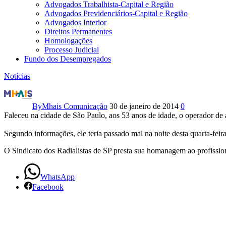
Advogados Trabalhista-Capital e Região
Advogados Previdenciários-Capital e Região
Advogados Interior
Direitos Permanentes
Homologações
Processo Judicial
Fundo dos Desempregados
Notícias
Nota
de
By
Mhais Comunicação
30 de janeiro de 2014
0
Faleceu na cidade de São Paulo, aos 53 anos de idade, o operador de
falecimento
Segundo informações, ele teria passado mal na noite desta quarta-feir
O Sindicato dos Radialistas de SP presta sua homanagem ao profissiona
WhatsApp
Facebook