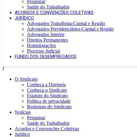
Pesquisar
Saúde do Trabalhador
ACORDOS E CONVENÇÕES COLETIVAS
JURÍDICO
Advogados Trabalhista-Capital e Região
Advogados Previdenciários-Capital e Região
Advogados Interior
Direitos Permanentes
Homologações
Processo Judicial
FUNDO DOS DESEMPREGADOS
f
O Sindicato
Conheça a Diretoria
Conheça o Sindicato
Estatuto do Sindicato
Politica de privacidade
Regionais do Sindicato
Notícias
Pesquisar
Saúde do Trabalhador
Acordos e Convenções Coletivas
Jurídico