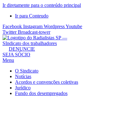
Ir diretamente para o conteúdo principal
Ir para Conteudo
Facebook
Instagram
Wordpress
Youtube
Twitter
Broadcast-tower
Sindicato
DENUNCIE
SEJA SÓCIO
dos
Menu
Radialistas
de
O Sindicato
São
Notícias
Acordos e convenções coletivas
Paulo
Jurídico
–
Fundo dos desempregados
Sindicato
dos
Radialistas
...