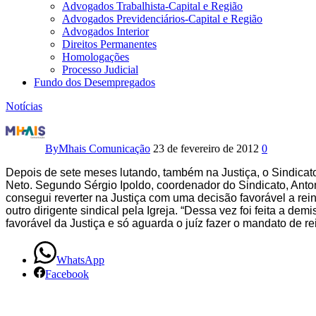
Advogados Trabalhista-Capital e Região
Advogados Previdenciários-Capital e Região
Advogados Interior
Direitos Permanentes
Homologações
Processo Judicial
Fundo dos Desempregados
Notícias
Justiça
condena
By
Mhais Comunicação
23 de fevereiro de 2012
0
Igreja
Depois de sete meses lutando, também na Justiça, o Sindicat
Neto. Segundo Sérgio Ipoldo, coordenador do Sindicato, Anton
Mundial
consegui reverter na Justiça com uma decisão favorável a re
outro dirigente sindical pela Igreja. “Dessa vez foi feita a
do
favorável da Justiça e só aguarda o juíz fazer o mandato de re
Poder
WhatsApp
Facebook
de
Deus