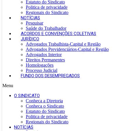
Estatuto do Sindicato
Politica de privacidade
Regionais do Sindicato
NOTÍCIAS
Pesquisar
Saúde do Trabalhador
ACORDOS E CONVENÇÕES COLETIVAS
JURÍDICO
Advogados Trabalhista-Capital e Região
Advogados Previdenciários-Capital e Região
Advogados Interior
Direitos Permanentes
Homologações
Processo Judicial
FUNDO DOS DESEMPREGADOS
Menu
O SINDICATO
Conheça a Diretoria
Conheça o Sindicato
Estatuto do Sindicato
Politica de privacidade
Regionais do Sindicato
NOTÍCIAS