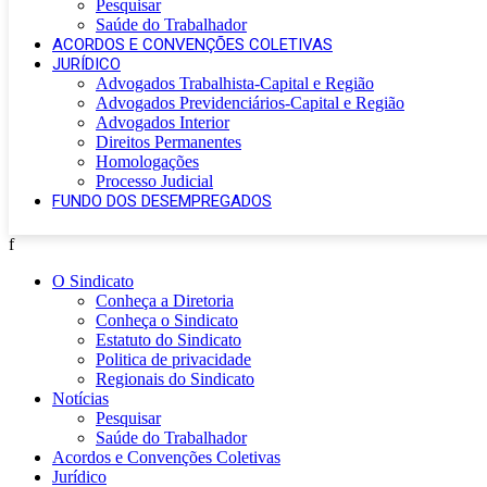
Pesquisar
Saúde do Trabalhador
ACORDOS E CONVENÇÕES COLETIVAS
JURÍDICO
Advogados Trabalhista-Capital e Região
Advogados Previdenciários-Capital e Região
Advogados Interior
Direitos Permanentes
Homologações
Processo Judicial
FUNDO DOS DESEMPREGADOS
f
O Sindicato
Conheça a Diretoria
Conheça o Sindicato
Estatuto do Sindicato
Politica de privacidade
Regionais do Sindicato
Notícias
Pesquisar
Saúde do Trabalhador
Acordos e Convenções Coletivas
Jurídico