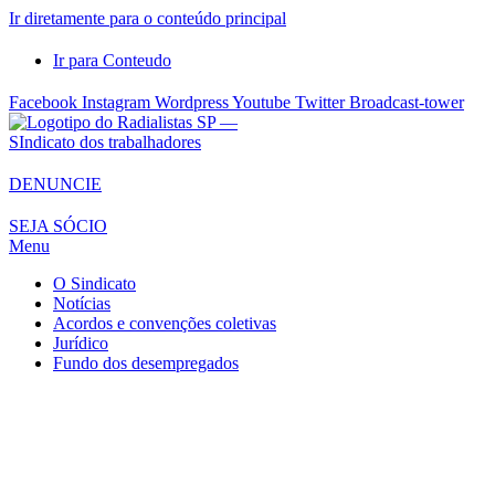
Ir diretamente para o conteúdo principal
Ir para Conteudo
Facebook
Instagram
Wordpress
Youtube
Twitter
Broadcast-tower
Sindicato
DENUNCIE
dos
SEJA SÓCIO
Radialistas
Menu
de
São
O Sindicato
Notícias
Paulo
Acordos e convenções coletivas
–
Jurídico
Sindicato
Fundo dos desempregados
dos
Radialistas
...