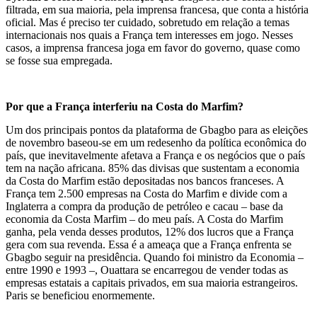
filtrada, em sua maioria, pela imprensa francesa, que conta a história
oficial. Mas é preciso ter cuidado, sobretudo em relação a temas
internacionais nos quais a França tem interesses em jogo. Nesses
casos, a imprensa francesa joga em favor do governo, quase como
se fosse sua empregada.
Por que a França interferiu na Costa do Marfim?
Um dos principais pontos da plataforma de Gbagbo para as eleições
de novembro baseou-se em um redesenho da política econômica do
país, que inevitavelmente afetava a França e os negócios que o país
tem na nação africana. 85% das divisas que sustentam a economia
da Costa do Marfim estão depositadas nos bancos franceses. A
França tem 2.500 empresas na Costa do Marfim e divide com a
Inglaterra a compra da produção de petróleo e cacau – base da
economia da Costa Marfim – do meu país. A Costa do Marfim
ganha, pela venda desses produtos, 12% dos lucros que a França
gera com sua revenda. Essa é a ameaça que a França enfrenta se
Gbagbo seguir na presidência. Quando foi ministro da Economia –
entre 1990 e 1993 –, Ouattara se encarregou de vender todas as
empresas estatais a capitais privados, em sua maioria estrangeiros.
Paris se beneficiou enormemente.