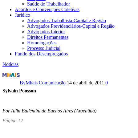
Saúde do Trabalhador
Acordos e Convenções Coletivas
Jurídico
Advogados Trabalhista-Capital e Região
Advogados Previdenciários-Capital e Região
Advogados Interior
Direitos Permanentes
Homologações
Processo Judicial
Fundo dos Desempregados
Notícias
Interesses
franceses
By
Mhais Comunicação
14 de abril de 2011
0
Sylvain Poosson
pode
ser
Por Ailín Bullentini
de Buenos Aires (Argentina)
origem
Página 12
de