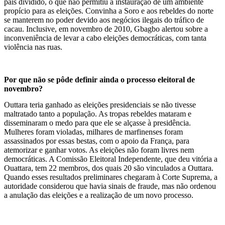
país dividido, o que não permitiu a instauração de um ambiente
propício para as eleições. Convinha a Soro e aos rebeldes do norte
se manterem no poder devido aos negócios ilegais do tráfico de
cacau. Inclusive, em novembro de 2010, Gbagbo alertou sobre a
inconveniência de levar a cabo eleições democráticas, com tanta
violência nas ruas.
Por que não se pôde definir ainda o processo eleitoral de
novembro?
Outtara teria ganhado as eleições presidenciais se não tivesse
maltratado tanto a população. As tropas rebeldes mataram e
disseminaram o medo para que ele se alçasse à presidência.
Mulheres foram violadas, milhares de marfinenses foram
assassinados por essas bestas, com o apoio da França, para
atemorizar e ganhar votos. As eleições não foram livres nem
democráticas. A Comissão Eleitoral Independente, que deu vitória a
Ouattara, tem 22 membros, dos quais 20 são vinculados a Outtara.
Quando esses resultados preliminares chegaram à Corte Suprema, a
autoridade considerou que havia sinais de fraude, mas não ordenou
a anulação das eleições e a realização de um novo processo.