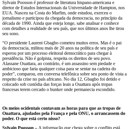
conflito
Sylvain Poosson é professor de literatura hispano-americana e
diretor de Estudos Internacionais da Universidade de Hampton, nos
na
EUA. Nasceu na Costa do Marfim, onde estudou, exerceu o
jornalismo e participou da chegada da democracia, no princípio da
Costa
década de 1990. Ainda que esteja longe, sabe analisar e conhece
com detalhes a realidade de seu país, que nos últimos anos lhe tirou
do
seu sono.
Marfim
“O presidente Laurent Gbagbo cometeu muitos erros. Mas é o pai
da democracia, militou mais de 20 anos na política de seu país e
esperou por um processo eleitoral democrático para chegar à
presidência. Não é golpista, respeita os direitos de seu povo.
Alassane Ouattara, ao contrário, é um assassino sem piedade e
ambicioso que faria qualquer coisa para se sentar na cadeira do
poder”, comparou, em conversa telefônica sobre seu ponto de vista a
respeito da crise no país africano. No dia 12, Gbagbo foi detido e
colocado sob custódia das forças leais a Ouattara após tropas
francesas terem cercado o bunker onde permanecia escondido.
Os meios ocidentais contavam as horas para que as tropas de
Ouattara, ajudados pela França e pela ONU, o arrancassem do
poder. O que está certo nisso?
Sylvain Poosson –
A informação que chega sobre o conflito está