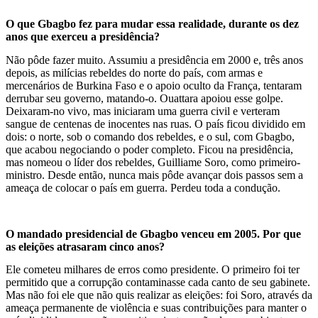
O que Gbagbo fez para mudar essa realidade, durante os dez
anos que exerceu a presidência?
Não pôde fazer muito. Assumiu a presidência em 2000 e, três anos
depois, as milícias rebeldes do norte do país, com armas e
mercenários de Burkina Faso e o apoio oculto da França, tentaram
derrubar seu governo, matando-o. Ouattara apoiou esse golpe.
Deixaram-no vivo, mas iniciaram uma guerra civil e verteram
sangue de centenas de inocentes nas ruas. O país ficou dividido em
dois: o norte, sob o comando dos rebeldes, e o sul, com Gbagbo,
que acabou negociando o poder completo. Ficou na presidência,
mas nomeou o líder dos rebeldes, Guilliame Soro, como primeiro-
ministro. Desde então, nunca mais pôde avançar dois passos sem a
ameaça de colocar o país em guerra. Perdeu toda a condução.
O mandado presidencial de Gbagbo venceu em 2005. Por que
as eleições atrasaram cinco anos?
Ele cometeu milhares de erros como presidente. O primeiro foi ter
permitido que a corrupção contaminasse cada canto de seu gabinete.
Mas não foi ele que não quis realizar as eleições: foi Soro, através da
ameaça permanente de violência e suas contribuições para manter o