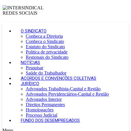
O SINDICATO
Conheça a Diretoria
Conheça o Sindicato
Estatuto do Sindicato
Politica de privacidade
Regionais do Sindicato
NOTÍCIAS
Pesquisar
Saúde do Trabalhador
ACORDOS E CONVENÇÕES COLETIVAS
JURÍDICO
Advogados Trabalhista-Capital e Região
Advogados Previdenciários-Capital e Região
Advogados Interior
Direitos Permanentes
Homologações
Processo Judicial
FUNDO DOS DESEMPREGADOS
Menu