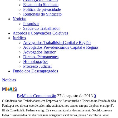
Estatuto do Sindicato
Politica de privacidade
Regionais do Sindicato
Notícias
Pesquisar
Saúde do Trabalhador
Acordos e Convenções Coletivas
Jurídico
Advogados Trabalhista-Capital e Região
Advogados Previdenciários-Capital e Região
Advogados Interior
Direitos Permanentes
Homologações
Processo Judicial
Fundo dos Desempregados
Notícias
EDITAL
DE
By
Mhais Comunicação
27 de agosto de 2013
0
O Sindicato dos Trabalhadores em Empresas de Radiodifusão e Televisão no Estado de São
CONVOCAÇÃO
Paulo,
por seu diretor-coordenador infra assinado, nos termos em que dispõem o artigo 8º,
III da Constituição
Federal e artigo 22 e seus parágrafos do seu Estatuto Social, convoca
–
todos os associados
em dia com suas obrigações estatutárias, para a Assembleia Geral