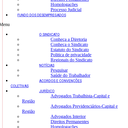
Homologações
Processo Judicial
FUNDO DOS DESEMPREGADOS
Menu
O SINDICATO
Conheça a Diretoria
Conheça o Sindicato
Estatuto do Sindicato
Politica de privacidade
Regionais do Sindicato
NOTÍCIAS
Pesquisar
Saúde do Trabalhador
ACORDOS E CONVENÇÕES
COLETIVAS
JURÍDICO
Advogados Trabalhista-Capital e
Região
Advogados Previdenciários-Capital e
Região
Advogados Interior
Direitos Permanentes
Homologações