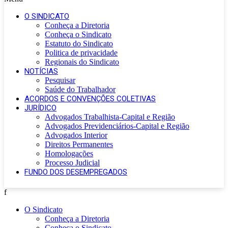
O SINDICATO
Conheça a Diretoria
Conheça o Sindicato
Estatuto do Sindicato
Politica de privacidade
Regionais do Sindicato
NOTÍCIAS
Pesquisar
Saúde do Trabalhador
ACORDOS E CONVENÇÕES COLETIVAS
JURÍDICO
Advogados Trabalhista-Capital e Região
Advogados Previdenciários-Capital e Região
Advogados Interior
Direitos Permanentes
Homologações
Processo Judicial
FUNDO DOS DESEMPREGADOS
f
O Sindicato
Conheça a Diretoria
Conheça o Sindicato