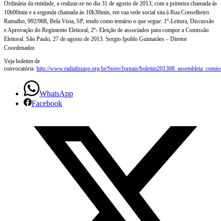
Ordinária da entidade, a realizar-
se no dia 31 de agosto de 2013, com a primeira chamada às
ASSEMBLEIA
10h00min e a segunda chamada
às 10h30min, em sua sede social sita à Rua Conselheiro
Ramalho, 992/988, Bela Vista, SP, tendo
como temário o que segue: 1º-Leitura, Discussão
GERAL
e Aprovação do Regimento Eleitoral; 2º- Eleição
de associados para compor a Comissão
Eleitoral. São Paulo, 27 de agosto de 2013. Sergio Ipoldo
Guimarães – Diretor
ORDINÁRIA
Coordenador.
Veja boletim de
convocatória:
http://www.radialistasp.org.br/Store/Jornais/boletim201308_assembleia_comis
WhatsApp
Facebook