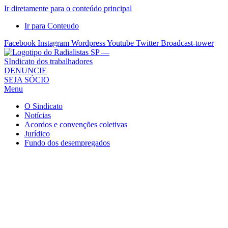
Ir diretamente para o conteúdo principal
Ir para Conteudo
Facebook
Instagram
Wordpress
Youtube
Twitter
Broadcast-tower
Sindicato
DENUNCIE
SEJA SÓCIO
dos
Menu
Radialistas
de
O Sindicato
São
Notícias
Acordos e convenções coletivas
Paulo
Jurídico
–
Fundo dos desempregados
Sindicato
dos
Radialistas
...