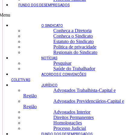
FUNDO DOS DESEMPREGADOS
Menu
O SINDICATO
Conheça a Diretoria
Conheça o Sindicato
Estatuto do Sindicato
Politica de privacidade
Regionais do Sindicato
NOTÍCIAS
Pesquisar
Saúde do Trabalhador
ACORDOS E CONVENÇÕES
COLETIVAS
JURÍDICO
Advogados Trabalhista-Capital e
Região
Advogados Previdenciários-Capital e
Região
Advogados Interior
Direitos Permanentes
Homologações
Processo Judicial
FUNDO DOS DESEMPREGADOS