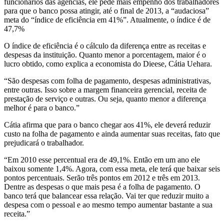
funcionários das agências, ele pede mais empenho dos trabalhadores
Itaú
para que o banco possa atingir, até o final de 2013, a “audaciosa”
meta do “índice de eficiência em 41%”. Atualmente, o índice é de
pede
47,7%
O índice de eficiência é o cálculo da diferença entre as receitas e
mais
despesas da instituição. Quanto menor a porcentagem, maior é o
lucro obtido, como explica a economista do Dieese, Cátia Uehara.
empenho
“São despesas com folha de pagamento, despesas administrativas,
para
entre outras. Isso sobre a margem financeira gerencial, receita de
prestação de serviço e outras. Ou seja, quanto menor a diferença
funcionários
melhor é para o banco.”
Cátia afirma que para o banco chegar aos 41%, ele deverá reduzir
custo na folha de pagamento e ainda aumentar suas receitas, fato que
prejudicará o trabalhador.
“Em 2010 esse percentual era de 49,1%. Então em um ano ele
baixou somente 1,4%. Agora, com essa meta, ele terá que baixar seis
pontos percentuais. Serão três pontos em 2012 e três em 2013.
Dentre as despesas o que mais pesa é a folha de pagamento. O
banco terá que balancear essa relação. Vai ter que reduzir muito a
despesa com o pessoal e ao mesmo tempo aumentar bastante a sua
receita.”