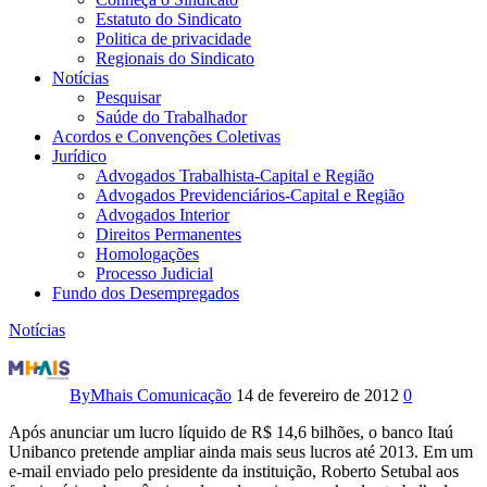
Estatuto do Sindicato
Politica de privacidade
Regionais do Sindicato
Notícias
Pesquisar
Saúde do Trabalhador
Acordos e Convenções Coletivas
Jurídico
Advogados Trabalhista-Capital e Região
Advogados Previdenciários-Capital e Região
Advogados Interior
Direitos Permanentes
Homologações
Processo Judicial
Fundo dos Desempregados
Notícias
Depois
de
By
Mhais Comunicação
14 de fevereiro de 2012
0
lucro
Após anunciar um lucro líquido de R$ 14,6 bilhões, o banco Itaú
Unibanco pretende ampliar ainda mais seus lucros até 2013. Em um
recorde,
e-mail enviado pelo presidente da instituição, Roberto Setubal aos