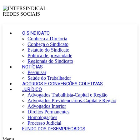
O SINDICATO
Conheça a Diretoria
Conheça o Sindicato
Estatuto do Sindicato
Politica de privacidade
Regionais do Sindicato
NOTÍCIAS
Pesquisar
Saúde do Trabalhador
ACORDOS E CONVENÇÕES COLETIVAS
JURÍDICO
Advogados Trabalhista-Capital e Região
Advogados Previdenciários-Capital e Região
Advogados Interior
Direitos Permanentes
Homologações
Processo Judicial
FUNDO DOS DESEMPREGADOS
Menu