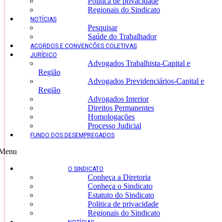
Politica de privacidade
Regionais do Sindicato
NOTÍCIAS
Pesquisar
Saúde do Trabalhador
ACORDOS E CONVENÇÕES COLETIVAS
JURÍDICO
Advogados Trabalhista-Capital e
Região
Advogados Previdenciários-Capital e
Região
Advogados Interior
Direitos Permanentes
Homologações
Processo Judicial
FUNDO DOS DESEMPREGADOS
Menu
O SINDICATO
Conheça a Diretoria
Conheça o Sindicato
Estatuto do Sindicato
Politica de privacidade
Regionais do Sindicato