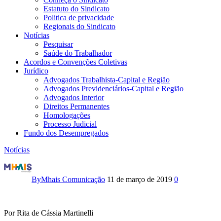
Estatuto do Sindicato
Politica de privacidade
Regionais do Sindicato
Notícias
Pesquisar
Saúde do Trabalhador
Acordos e Convenções Coletivas
Jurídico
Advogados Trabalhista-Capital e Região
Advogados Previdenciários-Capital e Região
Advogados Interior
Direitos Permanentes
Homologações
Processo Judicial
Fundo dos Desempregados
Notícias
Correção
Monetária
By
Mhais Comunicação
11 de março de 2019
0
do
FGTS
Por Rita de Cássia Martinelli