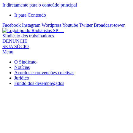
Ir diretamente para o conteúdo principal
Ir para Conteudo
Facebook
Instagram
Wordpress
Youtube
Twitter
Broadcast-tower
Sindicato
DENUNCIE
SEJA SÓCIO
dos
Menu
Radialistas
de
O Sindicato
São
Notícias
Acordos e convenções coletivas
Paulo
Jurídico
–
Fundo dos desempregados
Sindicato
dos
Radialistas
...