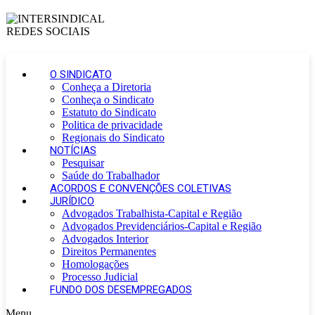
O SINDICATO
Conheça a Diretoria
Conheça o Sindicato
Estatuto do Sindicato
Politica de privacidade
Regionais do Sindicato
NOTÍCIAS
Pesquisar
Saúde do Trabalhador
ACORDOS E CONVENÇÕES COLETIVAS
JURÍDICO
Advogados Trabalhista-Capital e Região
Advogados Previdenciários-Capital e Região
Advogados Interior
Direitos Permanentes
Homologações
Processo Judicial
FUNDO DOS DESEMPREGADOS
Menu