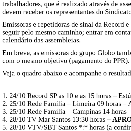
trabalhadores, que é realizado através de ass
fechamento
devem receber os representantes do Sindicato
de
Emissoras e repetidoras de sinal da Record 
acordo
seguir pelo mesmo caminho; entrar em contat
coletivo
calendário das assembleias.
para
Em breve, as emissoras do grupo Globo també
pagamento
com o mesmo objetivo (pagamento do PPR).
do
Veja o quadro abaixo e acompanhe o resulta
Programa
de
1. 24/10 Record SP as 10 e as 15 horas – Est
Participação
2. 25/10 Rede Família – Limeira 09 horas –
3. 25/10 Rede Família – Campinas 14 horas 
dos
4. 28/10 TV Mar Santos 13:30 horas –
APRO
Resultados
5. 28/10 VTV/SBT Santos *:* horas (a confi