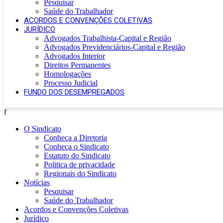
Pesquisar
Saúde do Trabalhador
ACORDOS E CONVENÇÕES COLETIVAS
JURÍDICO
Advogados Trabalhista-Capital e Região
Advogados Previdenciários-Capital e Região
Advogados Interior
Direitos Permanentes
Homologações
Processo Judicial
FUNDO DOS DESEMPREGADOS
f
O Sindicato
Conheça a Diretoria
Conheça o Sindicato
Estatuto do Sindicato
Politica de privacidade
Regionais do Sindicato
Notícias
Pesquisar
Saúde do Trabalhador
Acordos e Convenções Coletivas
Jurídico