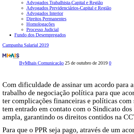
Advogados Trabalhista-Capital e Região
Advogados Previdenciários-Capital e Região
Advogados Interior
Direitos Permanentes
Homologações
Processo Judicial
Fundo dos Desempregados
Campanha Salarial 2019
Calendário
de
By
Mhais Comunicação
25 de outubro de 2019
0
assembleias,
nas
Com dificuldade de assinar um acordo para a
trabalho de negociação política para que aco
emissoras
ter complicações financeiras e políticas com
de
tem entrado em contato com o Sindicato dos 
ampla, garantindo os direitos contidos na CC
TV,
para
Para que o PPR seja pago, através de um acor