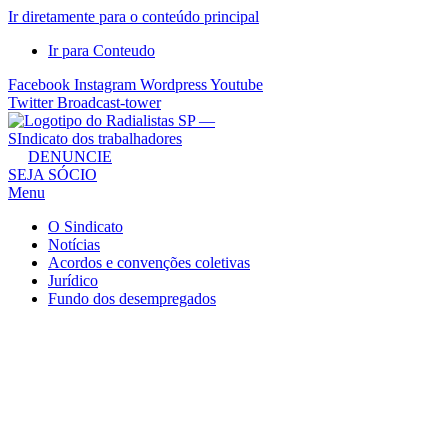
Ir diretamente para o conteúdo principal
Ir para Conteudo
Facebook
Instagram
Wordpress
Youtube
Twitter
Broadcast-tower
Sindicato
DENUNCIE
SEJA SÓCIO
dos
Menu
Radialistas
de
O Sindicato
São
Notícias
Acordos e convenções coletivas
Paulo
Jurídico
–
Fundo dos desempregados
Sindicato
dos
Radialistas
...