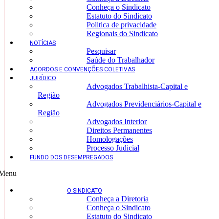
Conheça o Sindicato
Estatuto do Sindicato
Politica de privacidade
Regionais do Sindicato
NOTÍCIAS
Pesquisar
Saúde do Trabalhador
ACORDOS E CONVENÇÕES COLETIVAS
JURÍDICO
Advogados Trabalhista-Capital e
Região
Advogados Previdenciários-Capital e
Região
Advogados Interior
Direitos Permanentes
Homologações
Processo Judicial
FUNDO DOS DESEMPREGADOS
Menu
O SINDICATO
Conheça a Diretoria
Conheça o Sindicato
Estatuto do Sindicato