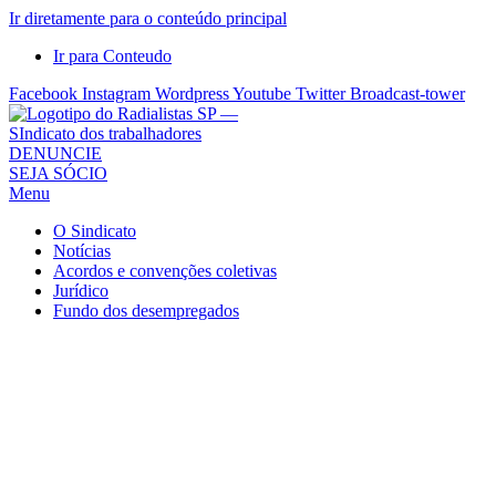
Ir diretamente para o conteúdo principal
Ir para Conteudo
Facebook
Instagram
Wordpress
Youtube
Twitter
Broadcast-tower
Sindicato
DENUNCIE
SEJA SÓCIO
dos
Menu
Radialistas
de
O Sindicato
São
Notícias
Acordos e convenções coletivas
Paulo
Jurídico
–
Fundo dos desempregados
Sindicato
dos
Radialistas
...