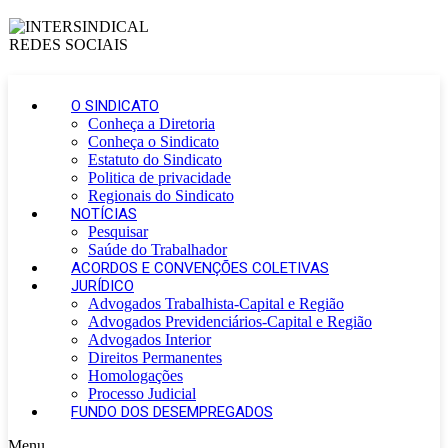
O SINDICATO
Conheça a Diretoria
Conheça o Sindicato
Estatuto do Sindicato
Politica de privacidade
Regionais do Sindicato
NOTÍCIAS
Pesquisar
Saúde do Trabalhador
ACORDOS E CONVENÇÕES COLETIVAS
JURÍDICO
Advogados Trabalhista-Capital e Região
Advogados Previdenciários-Capital e Região
Advogados Interior
Direitos Permanentes
Homologações
Processo Judicial
FUNDO DOS DESEMPREGADOS
Menu