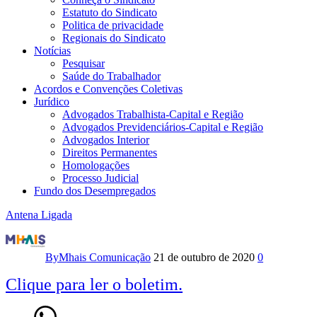
Estatuto do Sindicato
Politica de privacidade
Regionais do Sindicato
Notícias
Pesquisar
Saúde do Trabalhador
Acordos e Convenções Coletivas
Jurídico
Advogados Trabalhista-Capital e Região
Advogados Previdenciários-Capital e Região
Advogados Interior
Direitos Permanentes
Homologações
Processo Judicial
Fundo dos Desempregados
Antena Ligada
Boletim
Antena
By
Mhais Comunicação
21 de outubro de 2020
0
Ligada
Clique para ler o boletim.
–