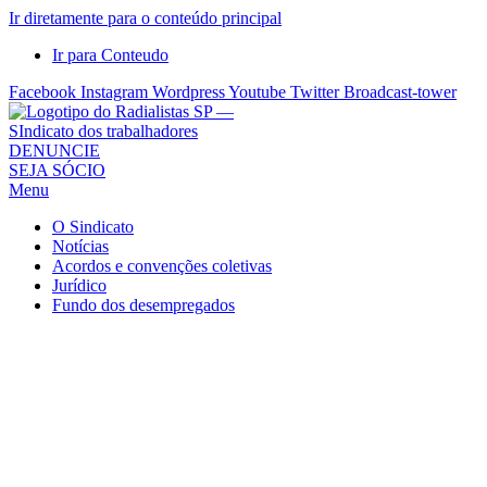
Ir diretamente para o conteúdo principal
Ir para Conteudo
Facebook
Instagram
Wordpress
Youtube
Twitter
Broadcast-tower
Sindicato
DENUNCIE
SEJA SÓCIO
dos
Menu
Radialistas
de
O Sindicato
São
Notícias
Acordos e convenções coletivas
Paulo
Jurídico
–
Fundo dos desempregados
Sindicato
dos
Radialistas
...