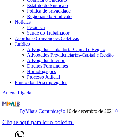
Estatuto do Sindicato
Politica de privacidade
Regionais do Sindicato
Notícias
Pesquisar
Saúde do Trabalhador
Acordos e Convenções Coletivas
Jurídico
Advogados Trabalhista-Capital e Região
Advogados Previdenciários-Capital e Região
Advogados Interior
Direitos Permanentes
Homologações
Processo Judicial
Fundo dos Desempregados
Antena Ligada
Boletim
Antena
By
Mhais Comunicação
16 de dezembro de 2021
0
Ligada
Clique aqui para ler o boletim.
–