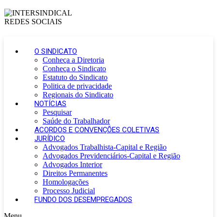
O SINDICATO
Conheça a Diretoria
Conheça o Sindicato
Estatuto do Sindicato
Politica de privacidade
Regionais do Sindicato
NOTÍCIAS
Pesquisar
Saúde do Trabalhador
ACORDOS E CONVENÇÕES COLETIVAS
JURÍDICO
Advogados Trabalhista-Capital e Região
Advogados Previdenciários-Capital e Região
Advogados Interior
Direitos Permanentes
Homologações
Processo Judicial
FUNDO DOS DESEMPREGADOS
Menu