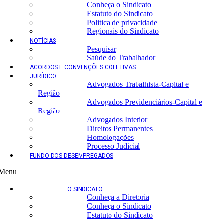
Conheça o Sindicato
Estatuto do Sindicato
Politica de privacidade
Regionais do Sindicato
NOTÍCIAS
Pesquisar
Saúde do Trabalhador
ACORDOS E CONVENÇÕES COLETIVAS
JURÍDICO
Advogados Trabalhista-Capital e
Região
Advogados Previdenciários-Capital e
Região
Advogados Interior
Direitos Permanentes
Homologações
Processo Judicial
FUNDO DOS DESEMPREGADOS
Menu
O SINDICATO
Conheça a Diretoria
Conheça o Sindicato
Estatuto do Sindicato