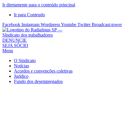
Ir diretamente para o conteúdo principal
Ir para Conteudo
Facebook
Instagram
Wordpress
Youtube
Twitter
Broadcast-tower
Sindicato
DENUNCIE
SEJA SÓCIO
dos
Menu
Radialistas
de
O Sindicato
São
Notícias
Acordos e convenções coletivas
Paulo
Jurídico
–
Fundo dos desempregados
Sindicato
dos
Radialistas
...