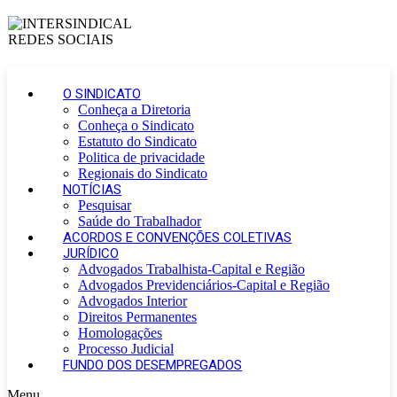
O SINDICATO
Conheça a Diretoria
Conheça o Sindicato
Estatuto do Sindicato
Politica de privacidade
Regionais do Sindicato
NOTÍCIAS
Pesquisar
Saúde do Trabalhador
ACORDOS E CONVENÇÕES COLETIVAS
JURÍDICO
Advogados Trabalhista-Capital e Região
Advogados Previdenciários-Capital e Região
Advogados Interior
Direitos Permanentes
Homologações
Processo Judicial
FUNDO DOS DESEMPREGADOS
Menu