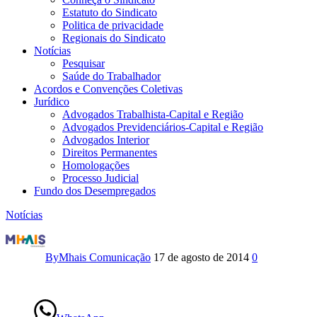
Estatuto do Sindicato
Politica de privacidade
Regionais do Sindicato
Notícias
Pesquisar
Saúde do Trabalhador
Acordos e Convenções Coletivas
Jurídico
Advogados Trabalhista-Capital e Região
Advogados Previdenciários-Capital e Região
Advogados Interior
Direitos Permanentes
Homologações
Processo Judicial
Fundo dos Desempregados
Notícias
Assembleia
tratará
By
Mhais Comunicação
17 de agosto de 2014
0
do
10º