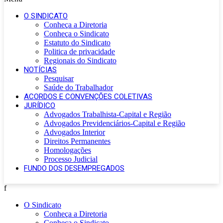
O SINDICATO
Conheça a Diretoria
Conheça o Sindicato
Estatuto do Sindicato
Politica de privacidade
Regionais do Sindicato
NOTÍCIAS
Pesquisar
Saúde do Trabalhador
ACORDOS E CONVENÇÕES COLETIVAS
JURÍDICO
Advogados Trabalhista-Capital e Região
Advogados Previdenciários-Capital e Região
Advogados Interior
Direitos Permanentes
Homologações
Processo Judicial
FUNDO DOS DESEMPREGADOS
f
O Sindicato
Conheça a Diretoria
Conheça o Sindicato