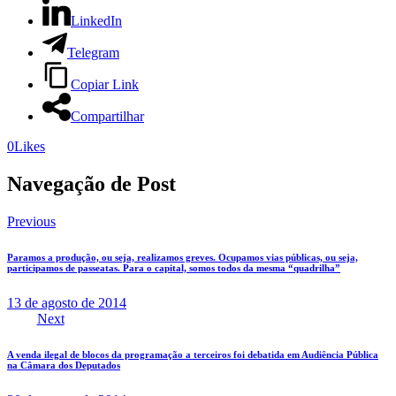
LinkedIn
Telegram
Copiar Link
Compartilhar
0
Likes
Navegação de Post
Previous
Paramos a produção, ou seja, realizamos greves. Ocupamos vias públicas, ou seja,
participamos de passeatas. Para o capital, somos todos da mesma “quadrilha”
13 de agosto de 2014
Next
A venda ilegal de blocos da programação a terceiros foi debatida em Audiência Pública
na Câmara dos Deputados