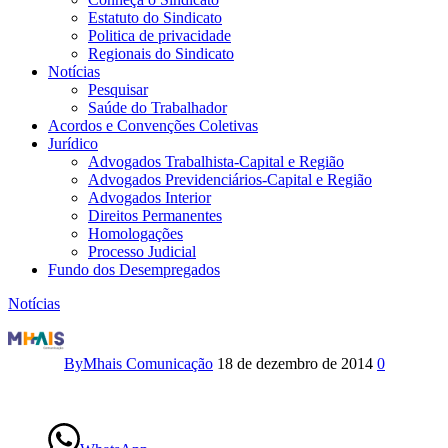
Estatuto do Sindicato
Politica de privacidade
Regionais do Sindicato
Notícias
Pesquisar
Saúde do Trabalhador
Acordos e Convenções Coletivas
Jurídico
Advogados Trabalhista-Capital e Região
Advogados Previdenciários-Capital e Região
Advogados Interior
Direitos Permanentes
Homologações
Processo Judicial
Fundo dos Desempregados
Notícias
Agora
vai!
By
Mhais Comunicação
18 de dezembro de 2014
0
É
Greve!