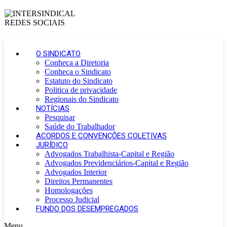
O SINDICATO
Conheça a Diretoria
Conheça o Sindicato
Estatuto do Sindicato
Politica de privacidade
Regionais do Sindicato
NOTÍCIAS
Pesquisar
Saúde do Trabalhador
ACORDOS E CONVENÇÕES COLETIVAS
JURÍDICO
Advogados Trabalhista-Capital e Região
Advogados Previdenciários-Capital e Região
Advogados Interior
Direitos Permanentes
Homologações
Processo Judicial
FUNDO DOS DESEMPREGADOS
Menu