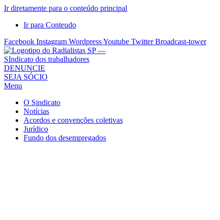
Ir diretamente para o conteúdo principal
Ir para Conteudo
Facebook
Instagram
Wordpress
Youtube
Twitter
Broadcast-tower
Sindicato
DENUNCIE
SEJA SÓCIO
dos
Menu
Radialistas
de
O Sindicato
São
Notícias
Acordos e convenções coletivas
Paulo
Jurídico
–
Fundo dos desempregados
Sindicato
dos
Radialistas
...