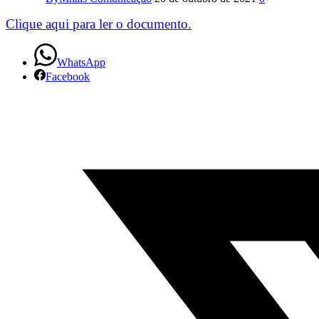
Coletivo
de
Clique aqui para ler o documento.
Trabalho
WhatsApp
–
Facebook
Rádio
Transamerica
2018
–
2022