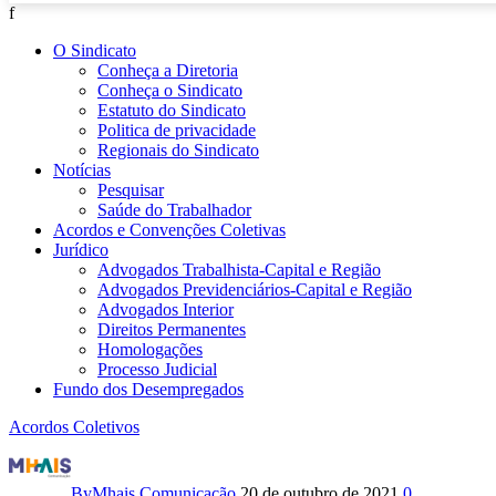
f
O Sindicato
Conheça a Diretoria
Conheça o Sindicato
Estatuto do Sindicato
Politica de privacidade
Regionais do Sindicato
Notícias
Pesquisar
Saúde do Trabalhador
Acordos e Convenções Coletivas
Jurídico
Advogados Trabalhista-Capital e Região
Advogados Previdenciários-Capital e Região
Advogados Interior
Direitos Permanentes
Homologações
Processo Judicial
Fundo dos Desempregados
Acordos Coletivos
Acordo
By
Mhais Comunicação
20 de outubro de 2021
0