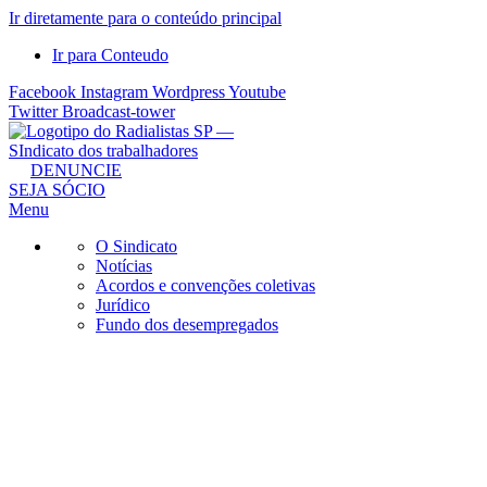
Ir diretamente para o conteúdo principal
Ir para Conteudo
Facebook
Instagram
Wordpress
Youtube
Twitter
Broadcast-tower
Sindicato
DENUNCIE
SEJA SÓCIO
dos
Menu
Radialistas
de
O Sindicato
São
Notícias
Acordos e convenções coletivas
Paulo
Jurídico
–
Fundo dos desempregados
Sindicato
dos
Radialistas
...