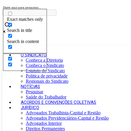
Exact matches only
Search in title
Search in content
O SINDICATO
Conheça a Diretoria
Conheça o Sindicato
Estatuto do Sindicato
Politica de privacidade
Regionais do Sindicato
NOTÍCIAS
Pesquisar
Saúde do Trabalhador
ACORDOS E CONVENÇÕES COLETIVAS
JURÍDICO
Advogados Trabalhista-Capital e Região
Advogados Previdenciários-Capital e Região
Advogados Interior
Direitos Permanentes