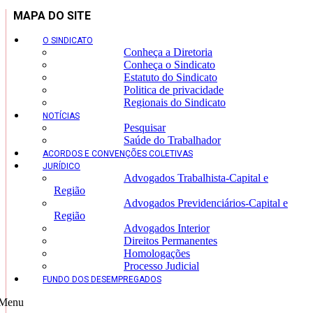
MAPA DO SITE
O SINDICATO
Conheça a Diretoria
Conheça o Sindicato
Estatuto do Sindicato
Politica de privacidade
Regionais do Sindicato
NOTÍCIAS
Pesquisar
Saúde do Trabalhador
ACORDOS E CONVENÇÕES COLETIVAS
JURÍDICO
Advogados Trabalhista-Capital e
Região
Advogados Previdenciários-Capital e
Região
Advogados Interior
Direitos Permanentes
Homologações
Processo Judicial
FUNDO DOS DESEMPREGADOS
Menu