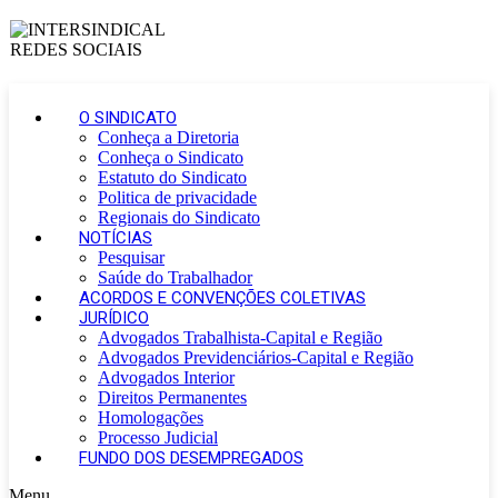
O SINDICATO
Conheça a Diretoria
Conheça o Sindicato
Estatuto do Sindicato
Politica de privacidade
Regionais do Sindicato
NOTÍCIAS
Pesquisar
Saúde do Trabalhador
ACORDOS E CONVENÇÕES COLETIVAS
JURÍDICO
Advogados Trabalhista-Capital e Região
Advogados Previdenciários-Capital e Região
Advogados Interior
Direitos Permanentes
Homologações
Processo Judicial
FUNDO DOS DESEMPREGADOS
Menu