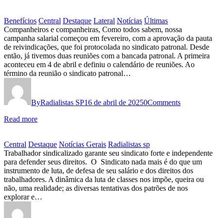
Benefícios
Central
Destaque
Lateral
Notícias
Últimas
CAMPANHA
Companheiros e companheiras, Como todos sabem, nossa
campanha salarial começou em fevereiro, com a aprovação da pauta
SALARIAL
de reivindicações, que foi protocolada no sindicato patronal. Desde
2025
então, já tivemos duas reuniões com a bancada patronal. A primeira
aconteceu em 4 de abril e definiu o calendário de reuniões. Ao
INFORME
término da reunião o sindicato patronal…
SOBRE
O
By
Radialistas SP
16 de abril de 2025
0
Comments
ANDAMENTO
Read more
DAS
NEGOCIAÇÕES
Central
Destaque
Notícias Gerais
Radialistas sp
Sindicato
Trabalhador sindicalizado garante seu sindicato forte e independente
para defender seus direitos. O Sindicato nada mais é do que um
forte,
instrumento de luta, de defesa de seu salário e dos direitos dos
salário
trabalhadores. A dinâmica da luta de classes nos impõe, queira ou
não, uma realidade; as diversas tentativas dos patrões de nos
maior
explorar e…
para