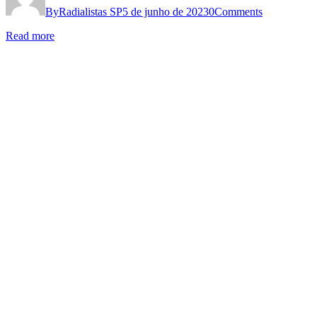
os
By
Radialistas SP
5 de junho de 2023
0
Comments
trabalhadores
Read more