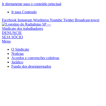
Ir diretamente para o conteúdo principal
Ir para Conteudo
Facebook
Instagram
Wordpress
Youtube
Twitter
Broadcast-tower
Sindicato
DENUNCIE
SEJA SÓCIO
dos
Menu
Radialistas
de
O Sindicato
São
Notícias
Acordos e convenções coletivas
Paulo
Jurídico
–
Fundo dos desempregados
Sindicato
dos
Radialistas
...