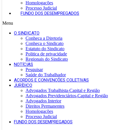
Homologações
Processo Judicial
FUNDO DOS DESEMPREGADOS
Menu
O SINDICATO
Conheça a Diretoria
Conheça o Sindicato
Estatuto do Sindicato
Politica de privacidade
Regionais do Sindicato
NOTÍCIAS
Pesquisar
Saúde do Trabalhador
ACORDOS E CONVENÇÕES COLETIVAS
JURÍDICO
Advogados Trabalhista-Capital e Região
Advogados Previdenciários-Capital e Região
Advogados Interior
Direitos Permanentes
Homologações
Processo Judicial
FUNDO DOS DESEMPREGADOS