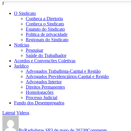
f
O Sindicato
Conheça a Diretoria
Conheça o Sindicato
Estatuto do Sindicato
Politica de privacidade
Regionais do Sindicato
Notícias
Pesquisar
Saúde do Trabalhador
Acordos e Convenções Coletivas
Jurídico
Advogados Trabalhista-Capital e Região
Advogados Previdenciários-Capital e Região
Advogados Interior
Direitos Permanentes
Homologações
Processo Judicial
Fundo dos Desempregados
Lateral
Videos
1º
de
By
Radialistas SP
3 de maio de 2023
0
Comments