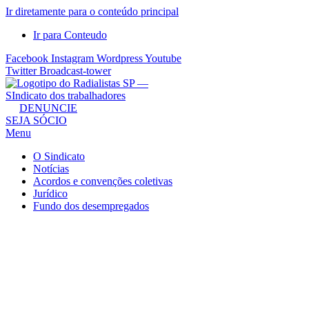
Ir diretamente para o conteúdo principal
Ir para Conteudo
Facebook
Instagram
Wordpress
Youtube
Twitter
Broadcast-tower
Sindicato
DENUNCIE
SEJA SÓCIO
dos
Menu
Radialistas
de
O Sindicato
São
Notícias
Acordos e convenções coletivas
Paulo
Jurídico
–
Fundo dos desempregados
Sindicato
dos
Radialistas
...