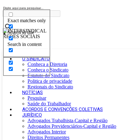
Exact matches only
Search in title
Search in content
O SINDICATO
Conheça a Diretoria
Conheça o Sindicato
Estatuto do Sindicato
Politica de privacidade
Regionais do Sindicato
NOTÍCIAS
Pesquisar
Saúde do Trabalhador
ACORDOS E CONVENÇÕES COLETIVAS
JURÍDICO
Advogados Trabalhista-Capital e Região
Advogados Previdenciários-Capital e Região
Advogados Interior
Direitos Permanentes