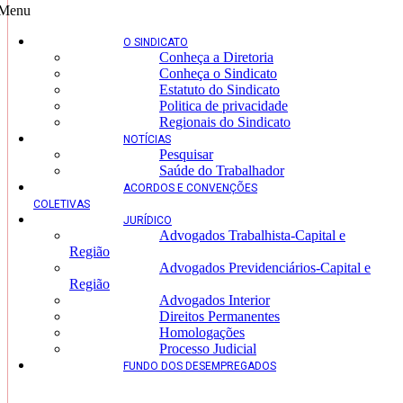
Menu
O SINDICATO
Conheça a Diretoria
Conheça o Sindicato
Estatuto do Sindicato
Politica de privacidade
Regionais do Sindicato
NOTÍCIAS
Pesquisar
Saúde do Trabalhador
ACORDOS E CONVENÇÕES
COLETIVAS
JURÍDICO
Advogados Trabalhista-Capital e
Região
Advogados Previdenciários-Capital e
Região
Advogados Interior
Direitos Permanentes
Homologações
Processo Judicial
FUNDO DOS DESEMPREGADOS