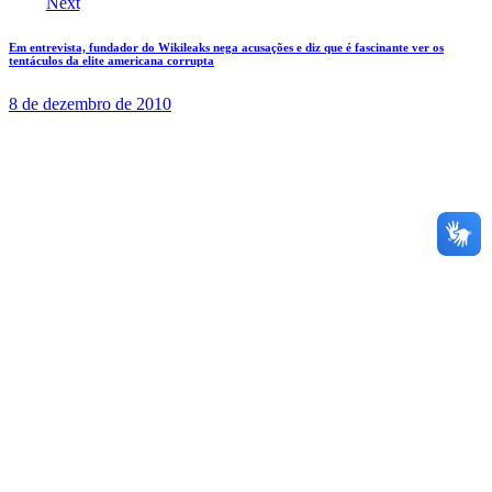
Next
Em entrevista, fundador do Wikileaks nega acusações e diz que é fascinante ver os
tentáculos da elite americana corrupta
8 de dezembro de 2010