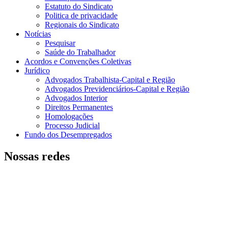
Estatuto do Sindicato
Politica de privacidade
Regionais do Sindicato
Notícias
Pesquisar
Saúde do Trabalhador
Acordos e Convenções Coletivas
Jurídico
Advogados Trabalhista-Capital e Região
Advogados Previdenciários-Capital e Região
Advogados Interior
Direitos Permanentes
Homologações
Processo Judicial
Fundo dos Desempregados
Nossas redes