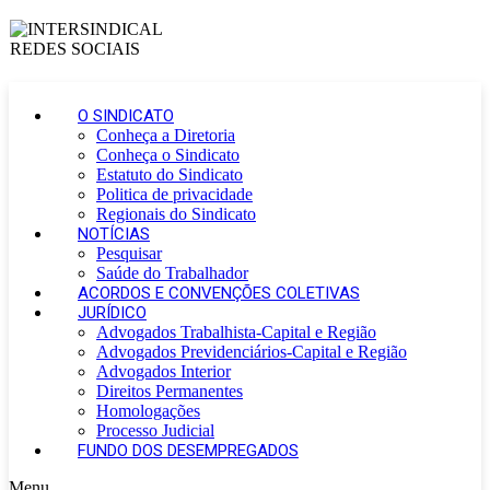
O SINDICATO
Conheça a Diretoria
Conheça o Sindicato
Estatuto do Sindicato
Politica de privacidade
Regionais do Sindicato
NOTÍCIAS
Pesquisar
Saúde do Trabalhador
ACORDOS E CONVENÇÕES COLETIVAS
JURÍDICO
Advogados Trabalhista-Capital e Região
Advogados Previdenciários-Capital e Região
Advogados Interior
Direitos Permanentes
Homologações
Processo Judicial
FUNDO DOS DESEMPREGADOS
Menu