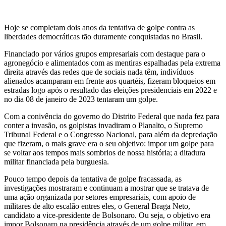
PARA
Hoje se completam dois anos da tentativa de golpe contra as
NÃO
liberdades democráticas tão duramente conquistadas no Brasil.
SE
Financiado por vários grupos empresariais com destaque para o
agronegócio e alimentados com as mentiras espalhadas pela extrema
ESQUECER,
direita através das redes que de sociais nada têm, indivíduos
alienados acamparam em frente aos quartéis, fizeram bloqueios em
PUNIR
estradas logo após o resultado das eleições presidenciais em 2022 e
no dia 08 de janeiro de 2023 tentaram um golpe.
PARA
Com a conivência do governo do Distrito Federal que nada fez para
NÃO
conter a invasão, os golpistas invadiram o Planalto, o Supremo
Tribunal Federal e o Congresso Nacional, para além da depredação
SE
que fizeram, o mais grave era o seu objetivo: impor um golpe para
se voltar aos tempos mais sombrios de nossa história; a ditadura
REPETIR
militar financiada pela burguesia.
Pouco tempo depois da tentativa de golpe fracassada, as
investigações mostraram e continuam a mostrar que se tratava de
uma ação organizada por setores empresariais, com apoio de
militares de alto escalão entres eles, o General Braga Neto,
candidato a vice-presidente de Bolsonaro. Ou seja, o objetivo era
impor Bolsonaro na presidência através de um golpe militar, em