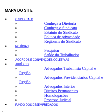
MAPA DO SITE
O SINDICATO
Conheça a Diretoria
Conheça o Sindicato
Estatuto do Sindicato
Politica de privacidade
Regionais do Sindicato
NOTÍCIAS
Pesquisar
Saúde do Trabalhador
ACORDOS E CONVENÇÕES COLETIVAS
JURÍDICO
Advogados Trabalhista-Capital e
Região
Advogados Previdenciários-Capital e
Região
Advogados Interior
Direitos Permanentes
Homologações
Processo Judicial
FUNDO DOS DESEMPREGADOS