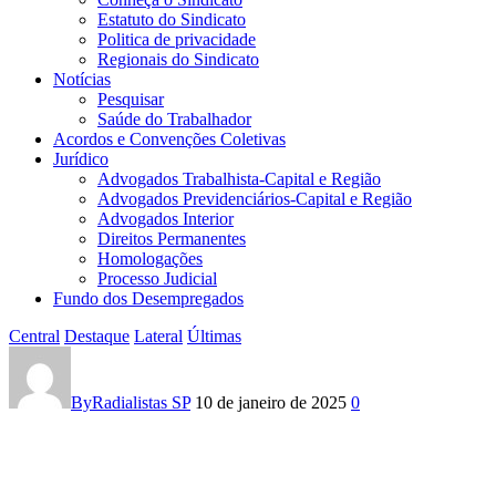
Estatuto do Sindicato
Politica de privacidade
Regionais do Sindicato
Notícias
Pesquisar
Saúde do Trabalhador
Acordos e Convenções Coletivas
Jurídico
Advogados Trabalhista-Capital e Região
Advogados Previdenciários-Capital e Região
Advogados Interior
Direitos Permanentes
Homologações
Processo Judicial
Fundo dos Desempregados
Central
Destaque
Lateral
Últimas
08
DE
By
Radialistas SP
10 de janeiro de 2025
0
JANEIRO:
REGISTRAR