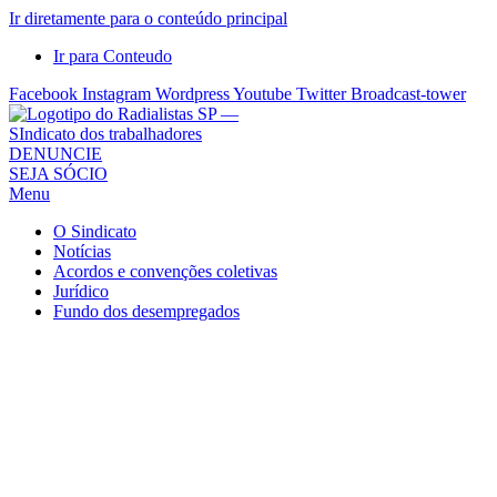
Ir diretamente para o conteúdo principal
Ir para Conteudo
Facebook
Instagram
Wordpress
Youtube
Twitter
Broadcast-tower
Sindicato
DENUNCIE
SEJA SÓCIO
dos
Menu
Radialistas
de
O Sindicato
São
Notícias
Acordos e convenções coletivas
Paulo
Jurídico
–
Fundo dos desempregados
Sindicato
dos
Radialistas
...