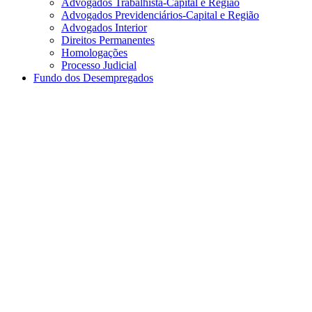
Advogados Trabalhista-Capital e Região
Advogados Previdenciários-Capital e Região
Advogados Interior
Direitos Permanentes
Homologações
Processo Judicial
Fundo dos Desempregados