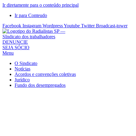
Ir diretamente para o conteúdo principal
Ir para Conteudo
Facebook
Instagram
Wordpress
Youtube
Twitter
Broadcast-tower
Sindicato
DENUNCIE
SEJA SÓCIO
dos
Menu
Radialistas
de
O Sindicato
São
Notícias
Acordos e convenções coletivas
Paulo
Jurídico
–
Fundo dos desempregados
Sindicato
dos
Radialistas
...