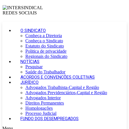
O SINDICATO
Conheça a Diretoria
Conheça o Sindicato
Estatuto do Sindicato
Politica de privacidade
Regionais do Sindicato
NOTÍCIAS
Pesquisar
Saúde do Trabalhador
ACORDOS E CONVENÇÕES COLETIVAS
JURÍDICO
Advogados Trabalhista-Capital e Região
Advogados Previdenciários-Capital e Região
Advogados Interior
Direitos Permanentes
Homologações
Processo Judicial
FUNDO DOS DESEMPREGADOS
Menu