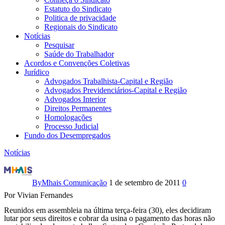
Estatuto do Sindicato
Politica de privacidade
Regionais do Sindicato
Notícias
Pesquisar
Saúde do Trabalhador
Acordos e Convenções Coletivas
Jurídico
Advogados Trabalhista-Capital e Região
Advogados Previdenciários-Capital e Região
Advogados Interior
Direitos Permanentes
Homologações
Processo Judicial
Fundo dos Desempregados
Notícias
Usina
não
By
Mhais Comunicação
1 de setembro de 2011
0
Por Vivian Fernandes
paga
Reunidos em assembleia na última terça-feira (30), eles decidiram
hora
lutar por seus direitos e cobrar da usina o pagamento das horas não