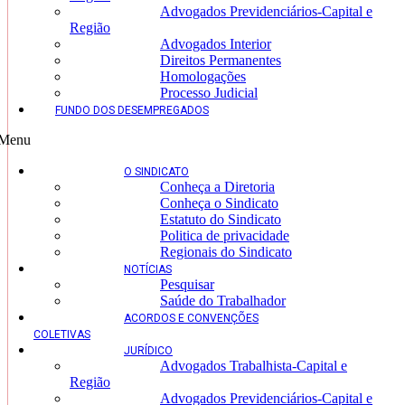
Advogados Previdenciários-Capital e
Região
Advogados Interior
Direitos Permanentes
Homologações
Processo Judicial
FUNDO DOS DESEMPREGADOS
Menu
O SINDICATO
Conheça a Diretoria
Conheça o Sindicato
Estatuto do Sindicato
Politica de privacidade
Regionais do Sindicato
NOTÍCIAS
Pesquisar
Saúde do Trabalhador
ACORDOS E CONVENÇÕES
COLETIVAS
JURÍDICO
Advogados Trabalhista-Capital e
Região
Advogados Previdenciários-Capital e