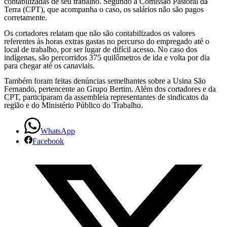
contabilizadas de seu trabalho. Segundo a Comissão Pastoral da
Terra (CPT), que acompanha o caso, os salários não são pagos
extra
corretamente.
para
Os cortadores relatam que não são contabilizados os valores
referentes às horas extras gastas no percurso do empregado até o
cortadores
local de trabalho, por ser lugar de difícil acesso. No caso dos
indígenas, são percorridos 375 quilômetros de ida e volta por dia
para chegar até os canaviais.
que
Também foram feitas denúncias semelhantes sobre a Usina São
viajam
Fernando, pertencente ao Grupo Bertim. Além dos cortadores e da
CPT, participaram da assembleia representantes de sindicatos da
375
região e do Ministério Público do Trabalho.
km
WhatsApp
Facebook
por
dia