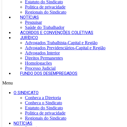
Estatuto do Sindicato
Politica de privacidade
Regionais do Sindicato
NOTÍCIAS
Pesquisar
Saúde do Trabalhador
ACORDOS E CONVENÇÕES COLETIVAS
JURÍDICO
Advogados Trabalhista-Capital e Região
Advogados Previdenciários-Capital e Região
Advogados Interior
Direitos Permanentes
Homologações
Processo Judicial
FUNDO DOS DESEMPREGADOS
Menu
O SINDICATO
Conheça a Diretoria
Conheça o Sindicato
Estatuto do Sindicato
Politica de privacidade
Regionais do Sindicato
NOTÍCIAS