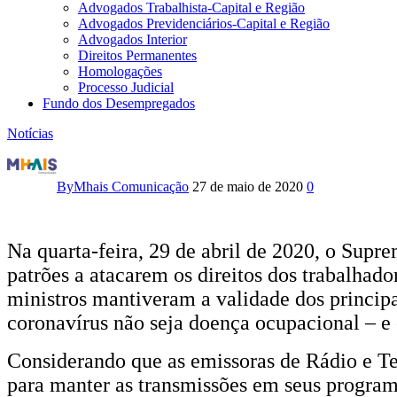
Advogados Trabalhista-Capital e Região
Advogados Previdenciários-Capital e Região
Advogados Interior
Direitos Permanentes
Homologações
Processo Judicial
Fundo dos Desempregados
Notícias
Trabalhador
de
By
Mhais Comunicação
27 de maio de 2020
0
Rádio
e
Na quarta-feira, 29 de abril de 2020, o Supr
patrões a atacarem os direitos dos trabalhad
TV
ministros mantiveram a validade dos principa
contaminado
coronavírus não seja doença ocupacional – e o 
por
Considerando que as emissoras de Rádio e T
coronavírus
para manter as transmissões em seus progra