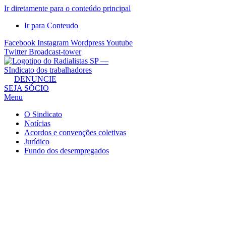
Ir diretamente para o conteúdo principal
Ir para Conteudo
Facebook
Instagram
Wordpress
Youtube
Twitter
Broadcast-tower
Sindicato
DENUNCIE
SEJA SÓCIO
dos
Menu
Radialistas
de
O Sindicato
São
Notícias
Acordos e convenções coletivas
Paulo
Jurídico
–
Fundo dos desempregados
Sindicato
dos
Radialistas
...