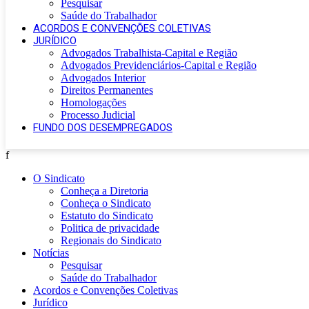
Pesquisar
Saúde do Trabalhador
ACORDOS E CONVENÇÕES COLETIVAS
JURÍDICO
Advogados Trabalhista-Capital e Região
Advogados Previdenciários-Capital e Região
Advogados Interior
Direitos Permanentes
Homologações
Processo Judicial
FUNDO DOS DESEMPREGADOS
f
O Sindicato
Conheça a Diretoria
Conheça o Sindicato
Estatuto do Sindicato
Politica de privacidade
Regionais do Sindicato
Notícias
Pesquisar
Saúde do Trabalhador
Acordos e Convenções Coletivas
Jurídico