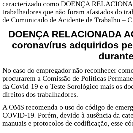
caracterizado como DOENÇA RELACIONADA A
tem
trabalhadores que não foram afastados do tr
caracterizado
de Comunicado de Acidente de Trabalho – C
a
DOENÇA RELACIONADA AO T
Covid-
coronavírus adquiridos pe
19
durant
como
No caso do empregador não reconhecer como D
doença
procurarem a Comissão de Políticas Permanen
relacionada
da Covid-19 e o Teste Sorológico mais os do
ao
direitos dos trabalhadores.
trabalho
A OMS recomenda o uso do código de emergên
COVID-19. Porém, devido à ausência da cate
manuais e protocolos de codificação, esse có