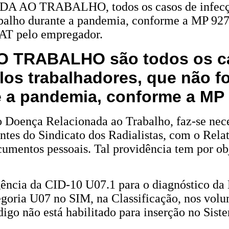
O TRABALHO, todos os casos de infecção p
abalho durante a pandemia, conforme a MP 927/
AT pelo empregador.
RABALHO são todos os cas
los trabalhadores, que não f
e a pandemia, conforme a MP
oença Relacionada ao Trabalho, faz-se neces
tes do Sindicato dos Radialistas, com o Rela
cumentos pessoais. Tal providência tem por ob
cia da CID-10 U07.1 para o diagnóstico da D
goria U07 no SIM, na Classificação, nos vo
digo não está habilitado para inserção no Sis