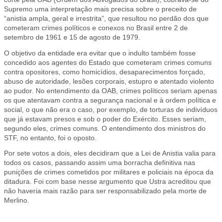
Supremo uma interpretação mais precisa sobre o preceito de
“anistia ampla, geral e irrestrita”, que resultou no perdão dos que
cometeram crimes políticos e conexos no Brasil entre 2 de
setembro de 1961 e 15 de agosto de 1979.
O objetivo da entidade era evitar que o indulto também fosse
concedido aos agentes do Estado que cometeram crimes comuns
contra opositores, como homicídios, desaparecimentos forçado,
abuso de autoridade, lesões corporais, estupro e atentado violento
ao pudor. No entendimento da OAB, crimes políticos seriam apenas
os que atentavam contra a segurança nacional e à ordem política e
social, o que não era o caso, por exemplo, de torturas de indivíduos
que já estavam presos e sob o poder do Exército. Esses seriam,
segundo eles, crimes comuns. O entendimento dos ministros do
STF, no entanto, foi o oposto.
Por sete votos a dois, eles decidiram que a Lei de Anistia valia para
todos os casos, passando assim uma borracha definitiva nas
punições de crimes cometidos por militares e policiais na época da
ditadura. Foi com base nesse argumento que Ustra acreditou que
não haveria mais razão para ser responsabilizado pela morte de
Merlino.