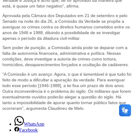
Verdade e Justiça e acho que, se for aprovado da maneira que
está, é quase um fator negativo”, afirma.
Aprovada pela Câmara dos Deputados em 21 de setembro e pelo
Senado na noite do dia 26, a Comissão da Verdade se propõe a
averiguar os crimes contra os direitos humanos cometidos entre os
anos de 1946 e 1988, diluindo a possibilidade de se investigar
apenas o período da ditadura civil-militar.
Sem poder de punição, a Comissão ainda pode se deparar com a
falta de autonomia financeira, administrativa e política. Nessas
condições, deve investigar a autoria de crimes como tortura,
homicídios, desaparecimentos forçados e ocultação de cadáveres.
“A Comissão é um avanço. Agora, o que é lamentável é que tudo foi
feito de modo a dificultar a apuração da verdade. Para averiguar
todo esse período [1946-1988], a lei fixa um prazo de dois anos.
Outra inconveniência é o problema do sigilo. Os militares que forem
eventualmente ouvidos poderão alegar a questão do sigilo. Há
tanto a impossibilidade de apurar quanto tornar público fatos que
ocorreram”, argumenta Claudineu de Melo.
WhatsApp
Facebook