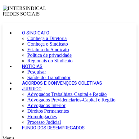
O SINDICATO
Conheça a Diretoria
Conheça o Sindicato
Estatuto do Sindicato
Politica de privacidade
Regionais do Sindicato
NOTÍCIAS
Pesquisar
Saúde do Trabalhador
ACORDOS E CONVENÇÕES COLETIVAS
JURÍDICO
Advogados Trabalhista-Capital e Região
Advogados Previdenciários-Capital e Região
Advogados Interior
Direitos Permanentes
Homologações
Processo Judicial
FUNDO DOS DESEMPREGADOS
Menu