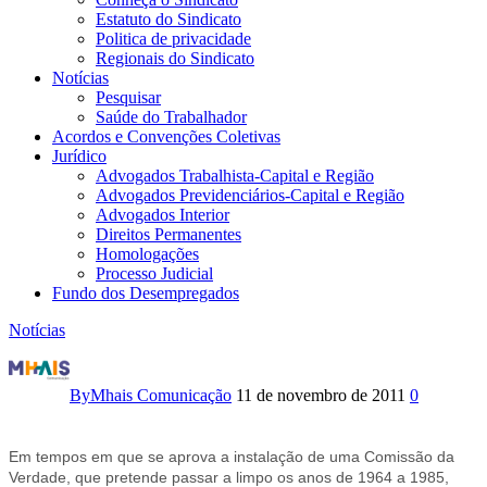
Estatuto do Sindicato
Politica de privacidade
Regionais do Sindicato
Notícias
Pesquisar
Saúde do Trabalhador
Acordos e Convenções Coletivas
Jurídico
Advogados Trabalhista-Capital e Região
Advogados Previdenciários-Capital e Região
Advogados Interior
Direitos Permanentes
Homologações
Processo Judicial
Fundo dos Desempregados
Notícias
Torturador
da
By
Mhais Comunicação
11 de novembro de 2011
0
ditadura
Em tempos em que se aprova a instalação de uma Comissão da
sofre
Verdade, que pretende passar a limpo os anos de 1964 a 1985,