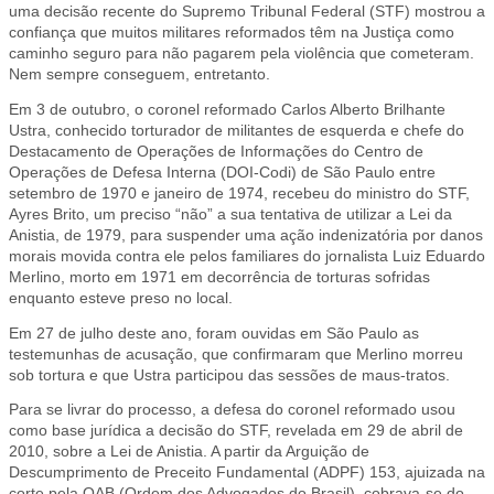
uma decisão recente do Supremo Tribunal Federal (STF) mostrou a
revés
confiança que muitos militares reformados têm na Justiça como
caminho seguro para não pagarem pela violência que cometeram.
no
Nem sempre conseguem, entretanto.
STF
Em 3 de outubro, o coronel reformado Carlos Alberto Brilhante
Ustra, conhecido torturador de militantes de esquerda e chefe do
Destacamento de Operações de Informações do Centro de
Operações de Defesa Interna (DOI-Codi) de São Paulo entre
setembro de 1970 e janeiro de 1974, recebeu do ministro do STF,
Ayres Brito, um preciso “não” a sua tentativa de utilizar a Lei da
Anistia, de 1979, para suspender uma ação indenizatória por danos
morais movida contra ele pelos familiares do jornalista Luiz Eduardo
Merlino, morto em 1971 em decorrência de torturas sofridas
enquanto esteve preso no local.
Em 27 de julho deste ano, foram ouvidas em São Paulo as
testemunhas de acusação, que confirmaram que Merlino morreu
sob tortura e que Ustra participou das sessões de maus-tratos.
Para se livrar do processo, a defesa do coronel reformado usou
como base jurídica a decisão do STF, revelada em 29 de abril de
2010, sobre a Lei de Anistia. A partir da Arguição de
Descumprimento de Preceito Fundamental (ADPF) 153, ajuizada na
corte pela OAB (Ordem dos Advogados do Brasil), cobrava-se do