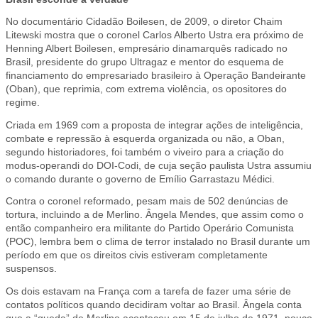
No documentário Cidadão Boilesen, de 2009, o diretor Chaim
Litewski mostra que o coronel Carlos Alberto Ustra era próximo de
Henning Albert Boilesen, empresário dinamarquês radicado no
Brasil, presidente do grupo Ultragaz e mentor do esquema de
financiamento do empresariado brasileiro à Operação Bandeirante
(Oban), que reprimia, com extrema violência, os opositores do
regime.
Criada em 1969 com a proposta de integrar ações de inteligência,
combate e repressão à esquerda organizada ou não, a Oban,
segundo historiadores, foi também o viveiro para a criação do
modus-operandi do DOI-Codi, de cuja seção paulista Ustra assumiu
o comando durante o governo de Emílio Garrastazu Médici.
Contra o coronel reformado, pesam mais de 502 denúncias de
tortura, incluindo a de Merlino. Ângela Mendes, que assim como o
então companheiro era militante do Partido Operário Comunista
(POC), lembra bem o clima de terror instalado no Brasil durante um
período em que os direitos civis estiveram completamente
suspensos.
Os dois estavam na França com a tarefa de fazer uma série de
contatos políticos quando decidiram voltar ao Brasil. Ângela conta
que a “queda” de Merlino aconteceu em 15 de julho de 1971, pouco