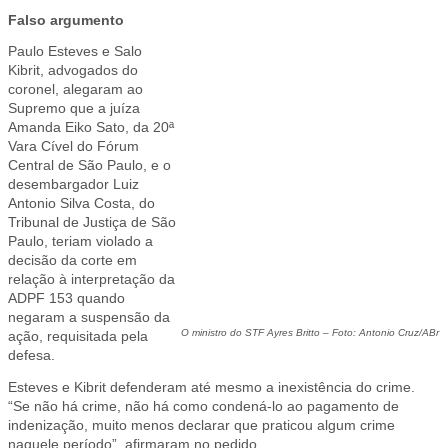
Falso argumento
Paulo Esteves e Salo
Kibrit, advogados do
coronel, alegaram ao
Supremo que a juíza
Amanda Eiko Sato, da 20ª
Vara Cível do Fórum
Central de São Paulo, e o
desembargador Luiz
Antonio Silva Costa, do
Tribunal de Justiça de São
Paulo, teriam violado a
decisão da corte em
relação à interpretação da
ADPF 153 quando
negaram a suspensão da
O ministro do STF Ayres Britto – Foto: Antonio Cruz/ABr
ação, requisitada pela
defesa.
Esteves e Kibrit defenderam até mesmo a inexistência do crime.
“Se não há crime, não há como condená-lo ao pagamento de
indenização, muito menos declarar que praticou algum crime
naquele período”, afirmaram no pedido.