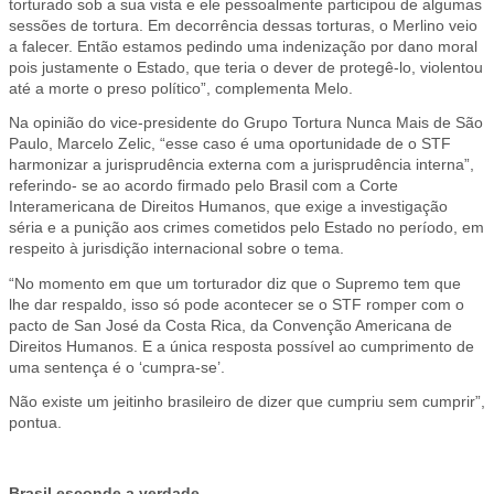
torturado sob a sua vista e ele pessoalmente participou de algumas
sessões de tortura. Em decorrência dessas torturas, o Merlino veio
a falecer. Então estamos pedindo uma indenização por dano moral
pois justamente o Estado, que teria o dever de protegê-lo, violentou
até a morte o preso político”, complementa Melo.
Na opinião do vice-presidente do Grupo Tortura Nunca Mais de São
Paulo, Marcelo Zelic, “esse caso é uma oportunidade de o STF
harmonizar a jurisprudência externa com a jurisprudência interna”,
referindo- se ao acordo firmado pelo Brasil com a Corte
Interamericana de Direitos Humanos, que exige a investigação
séria e a punição aos crimes cometidos pelo Estado no período, em
respeito à jurisdição internacional sobre o tema.
“No momento em que um torturador diz que o Supremo tem que
lhe dar respaldo, isso só pode acontecer se o STF romper com o
pacto de San José da Costa Rica, da Convenção Americana de
Direitos Humanos. E a única resposta possível ao cumprimento de
uma sentença é o ‘cumpra-se’.
Não existe um jeitinho brasileiro de dizer que cumpriu sem cumprir”,
pontua.
Brasil esconde a verdade