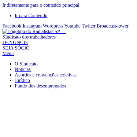
Ir diretamente para o conteúdo principal
Ir para Conteudo
Facebook
Instagram
Wordpress
Youtube
Twitter
Broadcast-tower
Sindicato
DENUNCIE
SEJA SÓCIO
dos
Menu
Radialistas
de
O Sindicato
São
Notícias
Acordos e convenções coletivas
Paulo
Jurídico
–
Fundo dos desempregados
Sindicato
dos
Radialistas
...