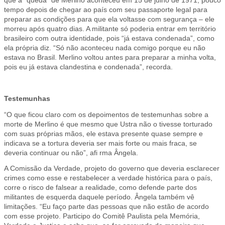
tempo depois de chegar ao país com seu passaporte legal para
preparar as condições para que ela voltasse com segurança – ele
morreu após quatro dias. A militante só poderia entrar em território
brasileiro com outra identidade, pois “já estava condenada”, como
ela própria diz. “Só não aconteceu nada comigo porque eu não
estava no Brasil. Merlino voltou antes para preparar a minha volta,
pois eu já estava clandestina e condenada”, recorda.
Testemunhas
“O que ficou claro com os depoimentos de testemunhas sobre a
morte de Merlino é que mesmo que Ustra não o tivesse torturado
com suas próprias mãos, ele estava presente quase sempre e
indicava se a tortura deveria ser mais forte ou mais fraca, se
deveria continuar ou não”, afi rma Ângela.
A Comissão da Verdade, projeto do governo que deveria esclarecer
crimes como esse e restabelecer a verdade histórica para o país,
corre o risco de falsear a realidade, como defende parte dos
militantes de esquerda daquele período. Ângela também vê
limitações. “Eu faço parte das pessoas que não estão de acordo
com esse projeto. Participo do Comitê Paulista pela Memória,