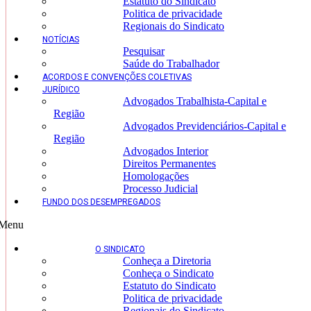
Estatuto do Sindicato
Politica de privacidade
Regionais do Sindicato
NOTÍCIAS
Pesquisar
Saúde do Trabalhador
ACORDOS E CONVENÇÕES COLETIVAS
JURÍDICO
Advogados Trabalhista-Capital e
Região
Advogados Previdenciários-Capital e
Região
Advogados Interior
Direitos Permanentes
Homologações
Processo Judicial
FUNDO DOS DESEMPREGADOS
Menu
O SINDICATO
Conheça a Diretoria
Conheça o Sindicato
Estatuto do Sindicato
Politica de privacidade
Regionais do Sindicato