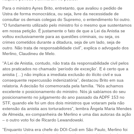
Para o ministro Ayres Brito, entretanto, que avaliou o pedido de
Ustra de forma monocrática, ou seja, livre da necessidade de
consultar os demais colegas do Supremo, o entendimento foi outro.
“O fundamento utilizado pelo ministro foi o mesmo que sustentamos
em nossa petição. É justamente o fato de que a Lei da Anistia se
voltou exclusivamente para as questões criminais, ou seja, os
crimes cometidos durante a ditadura, seja de um lado, seja de
outro. Não trata de responsabilidade civil”, explica o advogado dos
Merlino, Claudineu de Melo.
“A Lei de Anistia, contudo, não trata da responsabilidade civil pelos
atos praticados no chamado ‘período de exceção’. E é certo que a
anistia (…) não implica a imediata exclusão do ilícito civil e sua
consequente repercussão indenizatória”, destacou Brito em sua
relatoria. A decisão foi comemorada pela família. “Nós achamos
excelente o posicionamento do ministro. Nós já sabíamos do seu
posicionamento no julgamento do ano passado da ADPF 153 no
STF, quando ele foi um dos dois ministros que votaram pela não
extensão da anistia aos torturadores”, lembra Ângela Maria Mendes
de Almeida, ex-companheira de Merlino e uma das autoras da ação
– o outro voto foi de Ricardo Lewandowski.
“Enquanto Ustra era chefe do DOI-Codi em São Paulo, Merlino foi