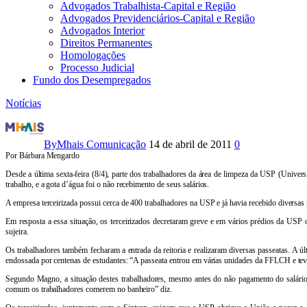
Advogados Trabalhista-Capital e Região
Advogados Previdenciários-Capital e Região
Advogados Interior
Direitos Permanentes
Homologações
Processo Judicial
Fundo dos Desempregados
Notícias
Terceirizados
da
By
Mhais Comunicação
14 de abril de 2011
0
Por Bárbara Mengardo
limpeza
Desde a última sexta-feira (8/4), parte dos trabalhadores da área de limpeza da USP (Univ
trabalho, e a gota d’água foi o não recebimento de seus salários.
da
A empresa terceirizada possui cerca de 400 trabalhadores na USP e já havia recebido diversas re
USP
Em resposta a essa situação, os terceirizados decretaram greve e em vários prédios da US
sujeira.
entram
Os trabalhadores também fecharam a entrada da reitoria e realizaram diversas passeatas. A ú
endossada por centenas de estudantes: “A passeata entrou em várias unidades da FFLCH e tev
em
Segundo Magno, a situação destes trabalhadores, mesmo antes do não pagamento do salário era
comum os trabalhadores comerem no banheiro” diz.
greve