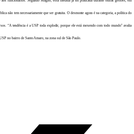
 aos funcionários. Segundo Magno, essa medida já foi praticada durante outras gestões, em
blica não tem necessariamente que ser gratuita. O desmonte agora é na categoria, a política do
ursos. “A tendência é a USP toda explodir, porque ele está mexendo com todo mundo” avalia
da USP no bairro de Santo Amaro, na zona sul de São Paulo.