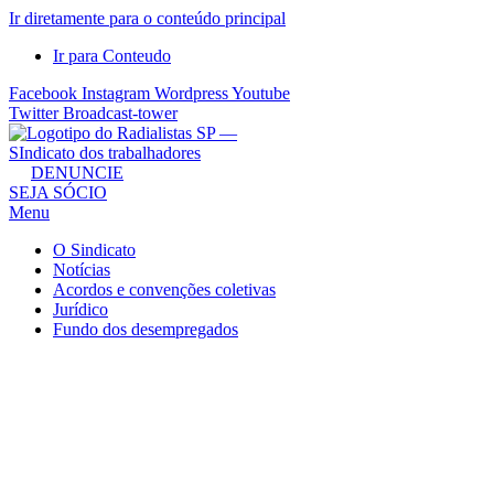
Ir diretamente para o conteúdo principal
Ir para Conteudo
Facebook
Instagram
Wordpress
Youtube
Twitter
Broadcast-tower
Sindicato
DENUNCIE
SEJA SÓCIO
dos
Menu
Radialistas
de
O Sindicato
São
Notícias
Acordos e convenções coletivas
Paulo
Jurídico
–
Fundo dos desempregados
Sindicato
dos
Radialistas
...