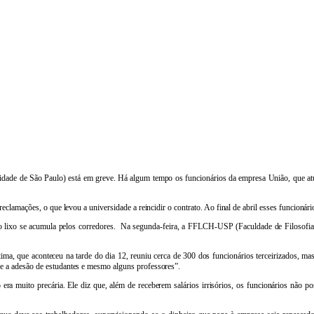
ersidade de São Paulo) está em greve. Há algum tempo os funcionários da empresa União, que a
clamações, o que levou a universidade a reincidir o contrato. Ao final de abril esses funcionári
P o lixo se acumula pelos corredores. Na segunda-feira, a FFLCH-USP (Faculdade de Filosofi
ltima, que aconteceu na tarde do dia 12, reuniu cerca de 300 dos funcionários terceirizados,
e a adesão de estudantes e mesmo alguns professores”.
 muito precária. Ele diz que, além de receberem salários irrisórios, os funcionários não poss