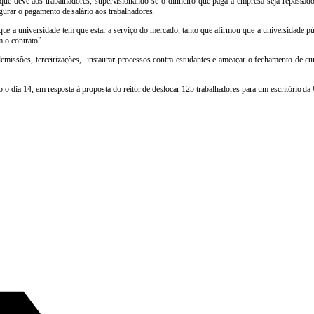
ue deve aos trabalhadores, supervisionando se o dinheiro que paga à empresa seja repassado
gurar o pagamento de salário aos trabalhadores.
a que a universidade tem que estar a serviço do mercado, tanto que afirmou que a universidade pú
m o contrato”.
emissões, terceirizações, instaurar processos contra estudantes e ameaçar o fechamento de c
do o dia 14, em resposta à proposta do reitor de deslocar 125 trabalhadores para um escritório 