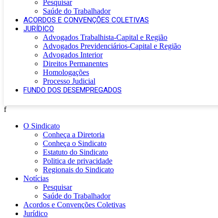
Pesquisar
Saúde do Trabalhador
ACORDOS E CONVENÇÕES COLETIVAS
JURÍDICO
Advogados Trabalhista-Capital e Região
Advogados Previdenciários-Capital e Região
Advogados Interior
Direitos Permanentes
Homologações
Processo Judicial
FUNDO DOS DESEMPREGADOS
f
O Sindicato
Conheça a Diretoria
Conheça o Sindicato
Estatuto do Sindicato
Politica de privacidade
Regionais do Sindicato
Notícias
Pesquisar
Saúde do Trabalhador
Acordos e Convenções Coletivas
Jurídico