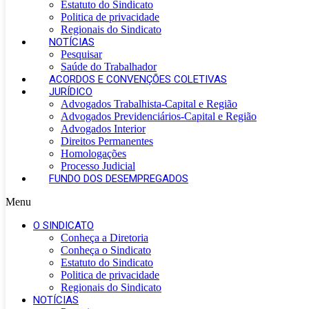
Estatuto do Sindicato
Politica de privacidade
Regionais do Sindicato
NOTÍCIAS
Pesquisar
Saúde do Trabalhador
ACORDOS E CONVENÇÕES COLETIVAS
JURÍDICO
Advogados Trabalhista-Capital e Região
Advogados Previdenciários-Capital e Região
Advogados Interior
Direitos Permanentes
Homologações
Processo Judicial
FUNDO DOS DESEMPREGADOS
Menu
O SINDICATO
Conheça a Diretoria
Conheça o Sindicato
Estatuto do Sindicato
Politica de privacidade
Regionais do Sindicato
NOTÍCIAS