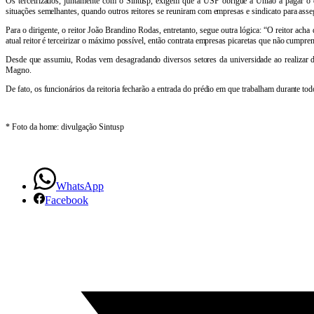
Os terceirizados, juntamente com o Sintusp, exigem que a USP obrigue a União a pagar o q
por
situações semelhantes, quando outros reitores se reuniram com empresas e sindicato para asse
Para o dirigente, o reitor João Brandino Rodas, entretanto, segue outra lógica: “O reitor ach
pagamento
atual reitor é terceirizar o máximo possível, então contrata empresas picaretas que não cumpre
Desde que assumiu, Rodas vem desagradando diversos setores da universidade ao realizar d
de
Magno.
salários
De fato, os funcionários da reitoria fecharão a entrada do prédio em que trabalham durante to
* Foto da home: divulgação Sintusp
WhatsApp
Facebook