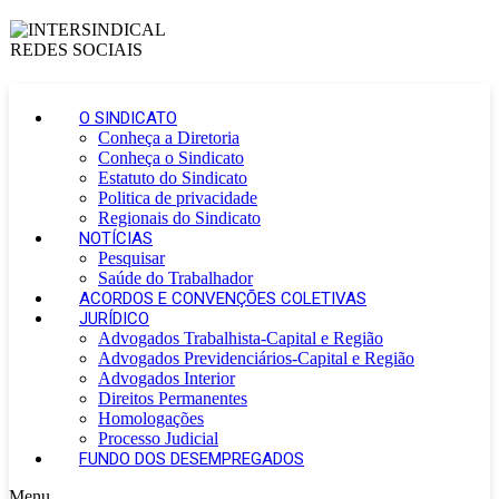
O SINDICATO
Conheça a Diretoria
Conheça o Sindicato
Estatuto do Sindicato
Politica de privacidade
Regionais do Sindicato
NOTÍCIAS
Pesquisar
Saúde do Trabalhador
ACORDOS E CONVENÇÕES COLETIVAS
JURÍDICO
Advogados Trabalhista-Capital e Região
Advogados Previdenciários-Capital e Região
Advogados Interior
Direitos Permanentes
Homologações
Processo Judicial
FUNDO DOS DESEMPREGADOS
Menu