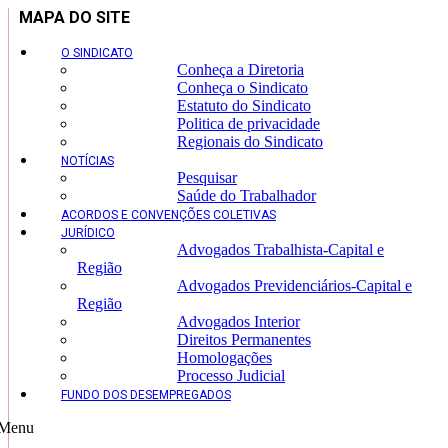
MAPA DO SITE
O SINDICATO
Conheça a Diretoria
Conheça o Sindicato
Estatuto do Sindicato
Politica de privacidade
Regionais do Sindicato
NOTÍCIAS
Pesquisar
Saúde do Trabalhador
ACORDOS E CONVENÇÕES COLETIVAS
JURÍDICO
Advogados Trabalhista-Capital e
Região
Advogados Previdenciários-Capital e
Região
Advogados Interior
Direitos Permanentes
Homologações
Processo Judicial
FUNDO DOS DESEMPREGADOS
Menu