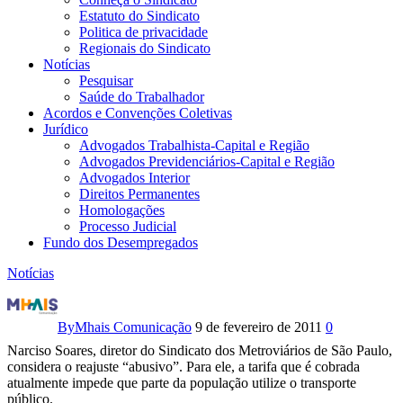
Estatuto do Sindicato
Politica de privacidade
Regionais do Sindicato
Notícias
Pesquisar
Saúde do Trabalhador
Acordos e Convenções Coletivas
Jurídico
Advogados Trabalhista-Capital e Região
Advogados Previdenciários-Capital e Região
Advogados Interior
Direitos Permanentes
Homologações
Processo Judicial
Fundo dos Desempregados
Notícias
Tarifa
atual
By
Mhais Comunicação
9 de fevereiro de 2011
0
Narciso Soares, diretor do Sindicato dos Metroviários de São Paulo,
impede
considera o reajuste “abusivo”. Para ele, a tarifa que é cobrada
atualmente impede que parte da população utilize o transporte
o
público.