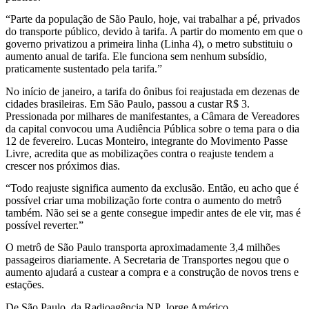
uso
“Parte da população de São Paulo, hoje, vai trabalhar a pé, privados
do transporte público, devido à tarifa. A partir do momento em que o
do
governo privatizou a primeira linha (Linha 4), o metro substituiu o
aumento anual de tarifa. Ele funciona sem nenhum subsídio,
transporte
praticamente sustentado pela tarifa.”
público,
No início de janeiro, a tarifa do ônibus foi reajustada em dezenas de
cidades brasileiras. Em São Paulo, passou a custar R$ 3.
Pressionada por milhares de manifestantes, a Câmara de Vereadores
mas
da capital convocou uma Audiência Pública sobre o tema para o dia
12 de fevereiro. Lucas Monteiro, integrante do Movimento Passe
reajustes
Livre, acredita que as mobilizações contra o reajuste tendem a
crescer nos próximos dias.
continuam
“Todo reajuste significa aumento da exclusão. Então, eu acho que é
possível criar uma mobilização forte contra o aumento do metrô
também. Não sei se a gente consegue impedir antes de ele vir, mas é
possível reverter.”
O metrô de São Paulo transporta aproximadamente 3,4 milhões
passageiros diariamente. A Secretaria de Transportes negou que o
aumento ajudará a custear a compra e a construção de novos trens e
estações.
De São Paulo, da Radioagência NP, Jorge Américo.