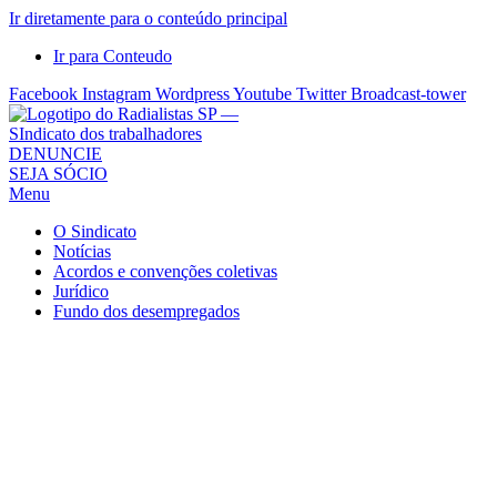
Ir diretamente para o conteúdo principal
Ir para Conteudo
Facebook
Instagram
Wordpress
Youtube
Twitter
Broadcast-tower
Sindicato
DENUNCIE
SEJA SÓCIO
dos
Menu
Radialistas
de
O Sindicato
São
Notícias
Acordos e convenções coletivas
Paulo
Jurídico
–
Fundo dos desempregados
Sindicato
dos
Radialistas
...