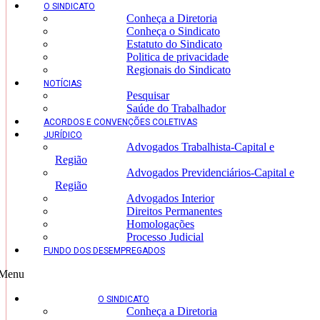
O SINDICATO
Conheça a Diretoria
Conheça o Sindicato
Estatuto do Sindicato
Politica de privacidade
Regionais do Sindicato
NOTÍCIAS
Pesquisar
Saúde do Trabalhador
ACORDOS E CONVENÇÕES COLETIVAS
JURÍDICO
Advogados Trabalhista-Capital e
Região
Advogados Previdenciários-Capital e
Região
Advogados Interior
Direitos Permanentes
Homologações
Processo Judicial
FUNDO DOS DESEMPREGADOS
Menu
O SINDICATO
Conheça a Diretoria