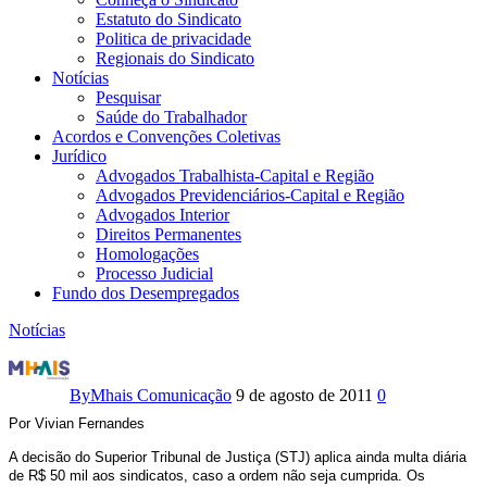
Estatuto do Sindicato
Politica de privacidade
Regionais do Sindicato
Notícias
Pesquisar
Saúde do Trabalhador
Acordos e Convenções Coletivas
Jurídico
Advogados Trabalhista-Capital e Região
Advogados Previdenciários-Capital e Região
Advogados Interior
Direitos Permanentes
Homologações
Processo Judicial
Fundo dos Desempregados
Notícias
Servidores
questionam
By
Mhais Comunicação
9 de agosto de 2011
0
Por Vivian Fernandes
decisão
A decisão do Superior Tribunal de Justiça (STJ) aplica ainda multa diária
do
de R$ 50 mil aos sindicatos, caso a ordem não seja cumprida. Os