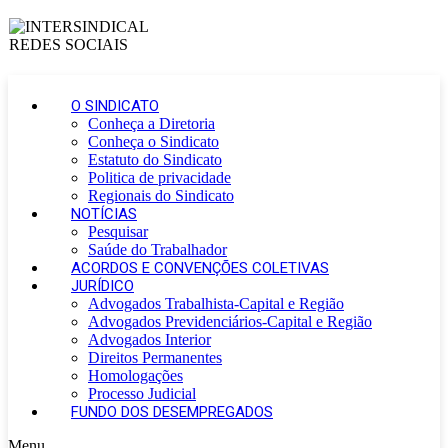
O SINDICATO
Conheça a Diretoria
Conheça o Sindicato
Estatuto do Sindicato
Politica de privacidade
Regionais do Sindicato
NOTÍCIAS
Pesquisar
Saúde do Trabalhador
ACORDOS E CONVENÇÕES COLETIVAS
JURÍDICO
Advogados Trabalhista-Capital e Região
Advogados Previdenciários-Capital e Região
Advogados Interior
Direitos Permanentes
Homologações
Processo Judicial
FUNDO DOS DESEMPREGADOS
Menu