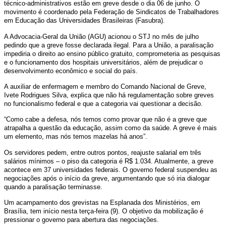
técnico-administrativos estão em greve desde o dia 06 de junho. O
STJ
movimento é coordenado pela Federação de Sindicatos de Trabalhadores
em Educação das Universidades Brasileiras (Fasubra).
sobre
A Advocacia-Geral da União (AGU) acionou o STJ no mês de julho
pedindo que a greve fosse declarada ilegal. Para a União, a paralisação
greve
impediria o direito ao ensino público gratuito, comprometeria as pesquisas
e o funcionamento dos hospitais universitários, além de prejudicar o
nas
desenvolvimento econômico e social do país.
universidades
A auxiliar de enfermagem e membro do Comando Nacional de Greve,
Ivete Rodrigues Silva, explica que não há regulamentação sobre greves
federais
no funcionalismo federal e que a categoria vai questionar a decisão.
“Como cabe a defesa, nós temos como provar que não é a greve que
atrapalha a questão da educação, assim como da saúde. A greve é mais
um elemento, mas nós temos mazelas há anos”.
Os servidores pedem, entre outros pontos, reajuste salarial em três
salários mínimos – o piso da categoria é R$ 1.034. Atualmente, a greve
acontece em 37 universidades federais. O governo federal suspendeu as
negociações após o início da greve, argumentando que só iria dialogar
quando a paralisação terminasse.
Um acampamento dos grevistas na Esplanada dos Ministérios, em
Brasília, tem início nesta terça-feira (9). O objetivo da mobilização é
pressionar o governo para abertura das negociações.