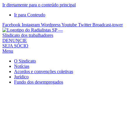
Ir diretamente para o conteúdo principal
Ir para Conteudo
Facebook
Instagram
Wordpress
Youtube
Twitter
Broadcast-tower
Sindicato
DENUNCIE
SEJA SÓCIO
dos
Menu
Radialistas
de
O Sindicato
São
Notícias
Acordos e convenções coletivas
Paulo
Jurídico
–
Fundo dos desempregados
Sindicato
dos
Radialistas
...