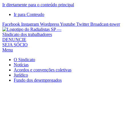
Ir diretamente para o conteúdo principal
Ir para Conteudo
Facebook
Instagram
Wordpress
Youtube
Twitter
Broadcast-tower
Sindicato
DENUNCIE
SEJA SÓCIO
dos
Menu
Radialistas
de
O Sindicato
São
Notícias
Acordos e convenções coletivas
Paulo
Jurídico
–
Fundo dos desempregados
Sindicato
dos
Radialistas
...