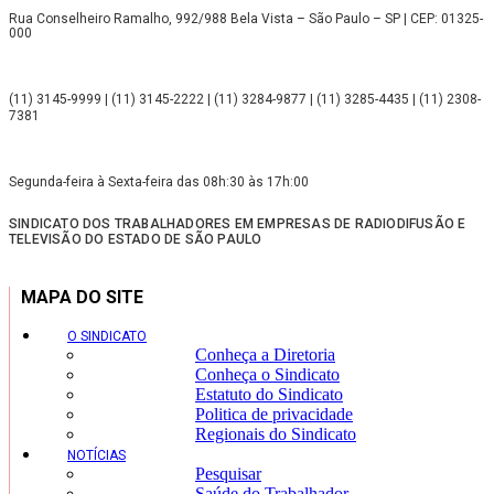
Rua Conselheiro Ramalho, 992/988 Bela Vista – São Paulo – SP | CEP: 01325-
000
(11) 3145-9999 | (11) 3145-2222 | (11) 3284-9877 | (11) 3285-4435 | (11) 2308-
7381
Segunda-feira à Sexta-feira das 08h:30 às 17h:00
SINDICATO DOS TRABALHADORES EM EMPRESAS DE RADIODIFUSÃO E
TELEVISÃO DO ESTADO DE SÃO PAULO
MAPA DO SITE
O SINDICATO
Conheça a Diretoria
Conheça o Sindicato
Estatuto do Sindicato
Politica de privacidade
Regionais do Sindicato
NOTÍCIAS
Pesquisar
Saúde do Trabalhador