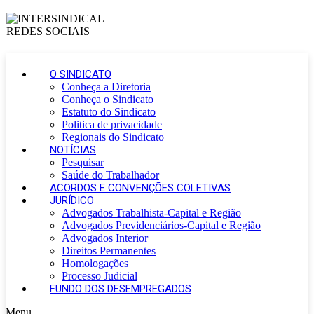
O SINDICATO
Conheça a Diretoria
Conheça o Sindicato
Estatuto do Sindicato
Politica de privacidade
Regionais do Sindicato
NOTÍCIAS
Pesquisar
Saúde do Trabalhador
ACORDOS E CONVENÇÕES COLETIVAS
JURÍDICO
Advogados Trabalhista-Capital e Região
Advogados Previdenciários-Capital e Região
Advogados Interior
Direitos Permanentes
Homologações
Processo Judicial
FUNDO DOS DESEMPREGADOS
Menu