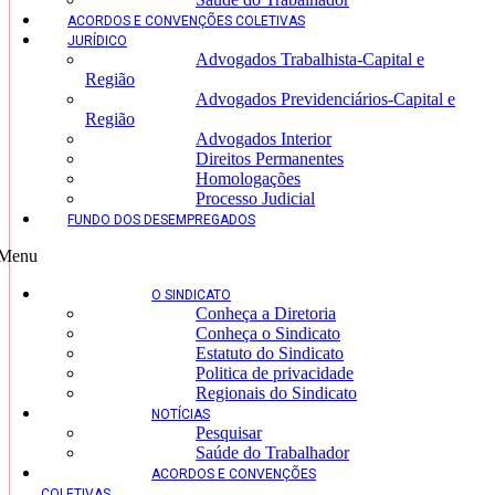
ACORDOS E CONVENÇÕES COLETIVAS
JURÍDICO
Advogados Trabalhista-Capital e
Região
Advogados Previdenciários-Capital e
Região
Advogados Interior
Direitos Permanentes
Homologações
Processo Judicial
FUNDO DOS DESEMPREGADOS
Menu
O SINDICATO
Conheça a Diretoria
Conheça o Sindicato
Estatuto do Sindicato
Politica de privacidade
Regionais do Sindicato
NOTÍCIAS
Pesquisar
Saúde do Trabalhador
ACORDOS E CONVENÇÕES
COLETIVAS