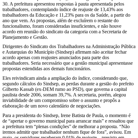
30. A prefeitura apresentou respostas à pauta apresentada pelos
servidores
trabalhadores, contemplando índice de reajuste de 13,43% aos
trabalhadores da Educação e 11,23% para os da Saúde, a partir do
de
ano que vem. As propostas, além de excluírem o restante do
funcionalismo, foram consideradas insuficientes, e não houve
São
acordo em reunião do sindicato da categoria com a Secretaria de
Planejamento e Gestão.
Paulo
Dirigentes do Sindicato dos Trabalhadores na Administração Pública
marcam
e Autarquias do Município (Sindsep) afirmam não aceitar fechar
acordo apenas com reajustes anunciados para parte dos
trabalhadores. Seria necessário que a gestão municipal apresentasse
greve
propostas estendidas aos demais funcionários.
para
Eles reivindicam ainda a ampliação do índice, considerando que,
segundo cálculos do Sindsep, as perdas durante a gestão do prefeito
o
Gilberto Kassab (ex-DEM rumo ao PSD), que governa a capital
paulista desde 2006, somam 39,7%. A secretaria, porém, alegou
dia
inviabilidade de um compromisso sobre o assunto e propôs a
elaboração de um novo calendário de negociações.
30
Para a presidenta do Sindsep, Irene Batista de Paula, o momento é
de “apertar o governo municipal para arrancar mais” e ressaltou que
a prefeitura tem “plenas condições” de melhorar a proposta. “Não
iremos admitir que trabalhador nenhum fique de fora”, avisou. Em
maio, os servidores receberam 0,01% de reajuste – previsto em