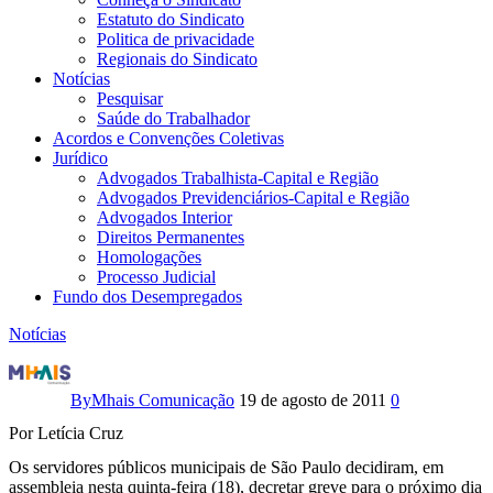
Estatuto do Sindicato
Politica de privacidade
Regionais do Sindicato
Notícias
Pesquisar
Saúde do Trabalhador
Acordos e Convenções Coletivas
Jurídico
Advogados Trabalhista-Capital e Região
Advogados Previdenciários-Capital e Região
Advogados Interior
Direitos Permanentes
Homologações
Processo Judicial
Fundo dos Desempregados
Notícias
Sem
acordo
By
Mhais Comunicação
19 de agosto de 2011
0
Por Letícia Cruz
com
Os servidores públicos municipais de São Paulo decidiram, em
prefeitura,
assembleia nesta quinta-feira (18), decretar greve para o próximo dia