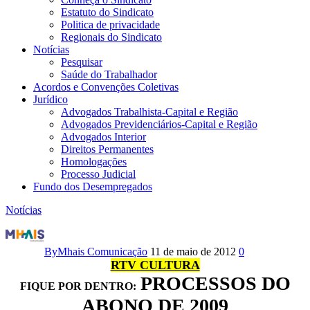
Estatuto do Sindicato
Politica de privacidade
Regionais do Sindicato
Notícias
Pesquisar
Saúde do Trabalhador
Acordos e Convenções Coletivas
Jurídico
Advogados Trabalhista-Capital e Região
Advogados Previdenciários-Capital e Região
Advogados Interior
Direitos Permanentes
Homologações
Processo Judicial
Fundo dos Desempregados
Notícias
RTV
CULTURA:
By
Mhais Comunicação
11 de maio de 2012
0
RTV CULTURA
Processos
PROCESSOS DO
FIQUE POR DENTRO:
do
ABONO DE 2009