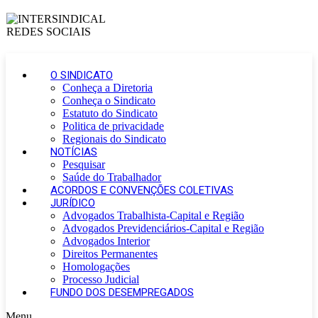
O SINDICATO
Conheça a Diretoria
Conheça o Sindicato
Estatuto do Sindicato
Politica de privacidade
Regionais do Sindicato
NOTÍCIAS
Pesquisar
Saúde do Trabalhador
ACORDOS E CONVENÇÕES COLETIVAS
JURÍDICO
Advogados Trabalhista-Capital e Região
Advogados Previdenciários-Capital e Região
Advogados Interior
Direitos Permanentes
Homologações
Processo Judicial
FUNDO DOS DESEMPREGADOS
Menu