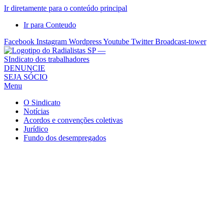
Ir diretamente para o conteúdo principal
Ir para Conteudo
Facebook
Instagram
Wordpress
Youtube
Twitter
Broadcast-tower
Sindicato
DENUNCIE
SEJA SÓCIO
dos
Menu
Radialistas
de
O Sindicato
São
Notícias
Acordos e convenções coletivas
Paulo
Jurídico
–
Fundo dos desempregados
Sindicato
dos
Radialistas
...