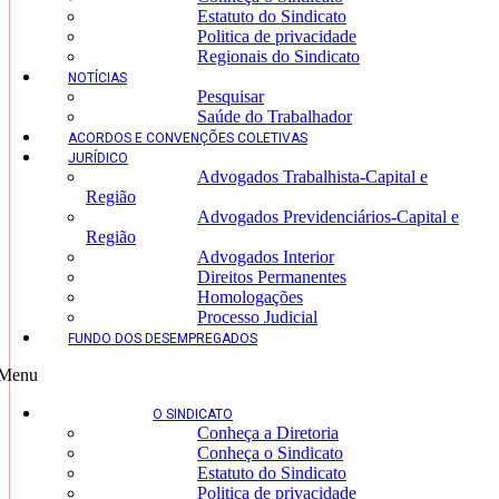
Estatuto do Sindicato
Politica de privacidade
Regionais do Sindicato
NOTÍCIAS
Pesquisar
Saúde do Trabalhador
ACORDOS E CONVENÇÕES COLETIVAS
JURÍDICO
Advogados Trabalhista-Capital e
Região
Advogados Previdenciários-Capital e
Região
Advogados Interior
Direitos Permanentes
Homologações
Processo Judicial
FUNDO DOS DESEMPREGADOS
Menu
O SINDICATO
Conheça a Diretoria
Conheça o Sindicato
Estatuto do Sindicato
Politica de privacidade