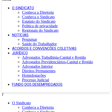
O SINDICATO
Conheça a Diretoria
Conheça o Sindicato
Estatuto do Sindicato
Politica de privacidade
Regionais do Sindicato
NOTÍCIAS
Pesquisar
Saúde do Trabalhador
ACORDOS E CONVENÇÕES COLETIVAS
JURÍDICO
Advogados Trabalhista-Capital e Região
Advogados Previdenciários-Capital e Região
Advogados Interior
Direitos Permanentes
Homologações
Processo Judicial
FUNDO DOS DESEMPREGADOS
f
O Sindicato
Conheça a Diretoria
Conheça o Sindicato