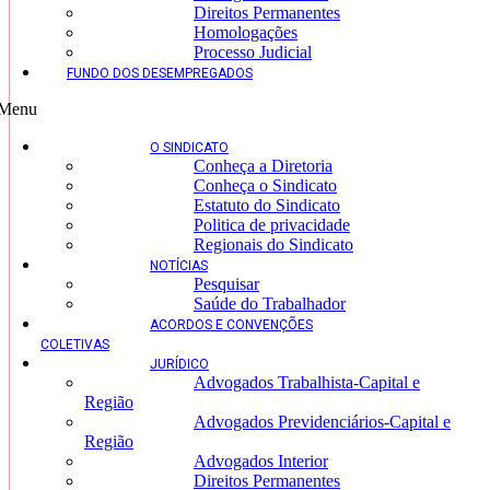
Direitos Permanentes
Homologações
Processo Judicial
FUNDO DOS DESEMPREGADOS
Menu
O SINDICATO
Conheça a Diretoria
Conheça o Sindicato
Estatuto do Sindicato
Politica de privacidade
Regionais do Sindicato
NOTÍCIAS
Pesquisar
Saúde do Trabalhador
ACORDOS E CONVENÇÕES
COLETIVAS
JURÍDICO
Advogados Trabalhista-Capital e
Região
Advogados Previdenciários-Capital e
Região
Advogados Interior
Direitos Permanentes