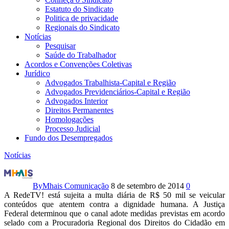
Estatuto do Sindicato
Politica de privacidade
Regionais do Sindicato
Notícias
Pesquisar
Saúde do Trabalhador
Acordos e Convenções Coletivas
Jurídico
Advogados Trabalhista-Capital e Região
Advogados Previdenciários-Capital e Região
Advogados Interior
Direitos Permanentes
Homologações
Processo Judicial
Fundo dos Desempregados
Notícias
RedeTV!
será
By
Mhais Comunicação
8 de setembro de 2014
0
A RedeTV! está sujeita a multa diária de R$ 50 mil se veicular
multada
conteúdos que atentem contra a dignidade humana. A Justiça
Federal determinou que o canal adote medidas previstas em acordo
se
selado com a Procuradoria Regional dos Direitos do Cidadão em