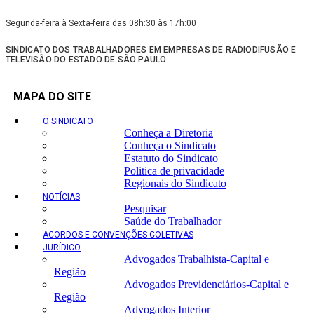
Segunda-feira à Sexta-feira das 08h:30 às 17h:00
SINDICATO DOS TRABALHADORES EM EMPRESAS DE RADIODIFUSÃO E
TELEVISÃO DO ESTADO DE SÃO PAULO
MAPA DO SITE
O SINDICATO
Conheça a Diretoria
Conheça o Sindicato
Estatuto do Sindicato
Politica de privacidade
Regionais do Sindicato
NOTÍCIAS
Pesquisar
Saúde do Trabalhador
ACORDOS E CONVENÇÕES COLETIVAS
JURÍDICO
Advogados Trabalhista-Capital e
Região
Advogados Previdenciários-Capital e
Região
Advogados Interior