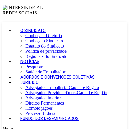
O SINDICATO
Conheça a Diretoria
Conheça o Sindicato
Estatuto do Sindicato
Politica de privacidade
Regionais do Sindicato
NOTÍCIAS
Pesquisar
Saúde do Trabalhador
ACORDOS E CONVENÇÕES COLETIVAS
JURÍDICO
Advogados Trabalhista-Capital e Região
Advogados Previdenciários-Capital e Região
Advogados Interior
Direitos Permanentes
Homologações
Processo Judicial
FUNDO DOS DESEMPREGADOS
Menu