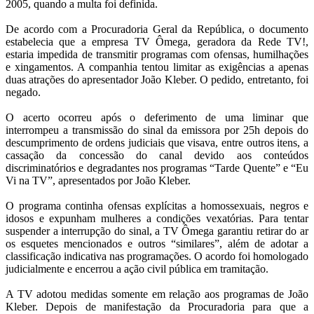
2005, quando a multa foi definida.
veicular
De acordo com a Procuradoria Geral da República, o documento
conteúdos
estabelecia que a empresa TV Ômega, geradora da Rede TV!,
estaria impedida de transmitir programas com ofensas, humilhações
que
e xingamentos. A companhia tentou limitar as exigências a apenas
duas atrações do apresentador João Kleber. O pedido, entretanto, foi
atentem
negado.
O acerto ocorreu após o deferimento de uma liminar que
contra
interrompeu a transmissão do sinal da emissora por 25h depois do
descumprimento de ordens judiciais que visava, entre outros itens, a
dignidade
cassação da concessão do canal devido aos conteúdos
discriminatórios e degradantes nos programas “Tarde Quente” e “Eu
humana
Vi na TV”, apresentados por João Kleber.
O programa continha ofensas explícitas a homossexuais, negros e
idosos e expunham mulheres a condições vexatórias. Para tentar
suspender a interrupção do sinal, a TV Ômega garantiu retirar do ar
os esquetes mencionados e outros “similares”, além de adotar a
classificação indicativa nas programações. O acordo foi homologado
judicialmente e encerrou a ação civil pública em tramitação.
A TV adotou medidas somente em relação aos programas de João
Kleber. Depois de manifestação da Procuradoria para que a