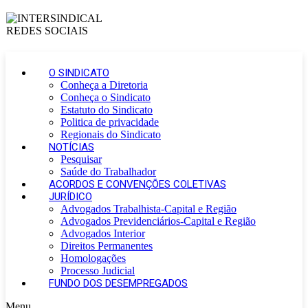
O SINDICATO
Conheça a Diretoria
Conheça o Sindicato
Estatuto do Sindicato
Politica de privacidade
Regionais do Sindicato
NOTÍCIAS
Pesquisar
Saúde do Trabalhador
ACORDOS E CONVENÇÕES COLETIVAS
JURÍDICO
Advogados Trabalhista-Capital e Região
Advogados Previdenciários-Capital e Região
Advogados Interior
Direitos Permanentes
Homologações
Processo Judicial
FUNDO DOS DESEMPREGADOS
Menu