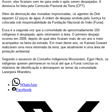
Assim, eles ficariam sem ter para onde ir após serem despejados. A
e
denúncia foi feita pela Comissão Pastoral da Terra (CPT).
Além da destruição das moradias improvisadas, os agentes do Dnit
tem
taparam 12 poços de água. A ordem de despejo emitida pela Justiça foi
colocada sob responsabilidade da Fundação Nacional do Índio (Funai).
seu
Essa é a segunda vez que a comunidade de aproximadamente 150
acampamento
indígenas é despejada, após retornarem à área. O primeiro despejo
ocorreu em 2009, depois do qual eles ficaram mais de um ano e meio
destruído
acampados na beira da estrada. Em maio deste ano, os Kaiowá Guarani
realizaram uma nova retomada da terra, que atualmente é uma área de
pelo
proteção ambiental.
Segundo o assessor do Conselho Indigenista Missionário, Egon Heck, os
Dnit
indígenas querem permanecer no local até que a Funai conclua os
relatórios de identificação e demarquem as terras da comunidade
Laranjeira Nhanderu.
WhatsApp
Facebook