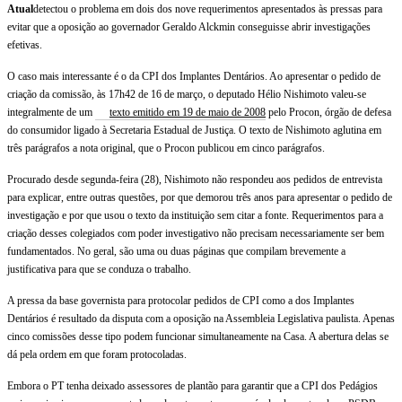
Atual
detectou o problema em dois dos nove requerimentos apresentados às pressas para
CPIs
evitar que a oposição ao governador Geraldo Alckmin conseguisse abrir investigações
efetivas.
em
O caso mais interessante é o da CPI dos Implantes Dentários. Ao apresentar o pedido de
SP,
criação da comissão, às 17h42 de 16 de março, o deputado Hélio Nishimoto valeu-se
integralmente de um
texto emitido em 19 de maio de 2008
pelo Procon, órgão de defesa
tucanos
do consumidor ligado à Secretaria Estadual de Justiça. O texto de Nishimoto aglutina em
três parágrafos a nota original, que o Procon publicou em cinco parágrafos.
chegam
Procurado desde segunda-feira (28), Nishimoto não respondeu aos pedidos de entrevista
a
para explicar, entre outras questões, por que demorou três anos para apresentar o pedido de
investigação e por que usou o texto da instituição sem citar a fonte. Requerimentos para a
copiar
criação desses colegiados com poder investigativo não precisam necessariamente ser bem
trechos
fundamentados. No geral, são uma ou duas páginas que compilam brevemente a
justificativa para que se conduza o trabalho.
de
A pressa da base governista para protocolar pedidos de CPI como a dos Implantes
reportagens
Dentários é resultado da disputa com a oposição na Assembleia Legislativa paulista. Apenas
cinco comissões desse tipo podem funcionar simultaneamente na Casa. A abertura delas se
dá pela ordem em que foram protocoladas.
Embora o PT tenha deixado assessores de plantão para garantir que a CPI dos Pedágios