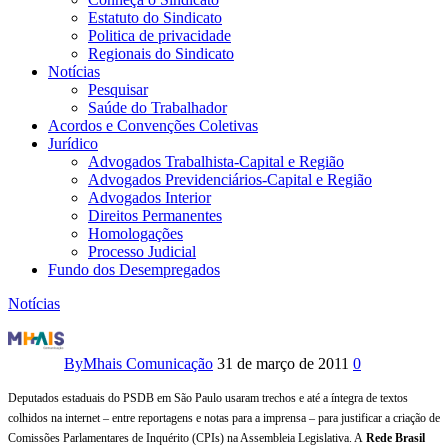
Estatuto do Sindicato
Politica de privacidade
Regionais do Sindicato
Notícias
Pesquisar
Saúde do Trabalhador
Acordos e Convenções Coletivas
Jurídico
Advogados Trabalhista-Capital e Região
Advogados Previdenciários-Capital e Região
Advogados Interior
Direitos Permanentes
Homologações
Processo Judicial
Fundo dos Desempregados
Notícias
Para
justificar
By
Mhais Comunicação
31 de março de 2011
0
criação
Deputados estaduais do PSDB em São Paulo usaram trechos e até a íntegra de textos
colhidos na internet – entre reportagens e notas para a imprensa – para justificar a criação de
de
Comissões Parlamentares de Inquérito (CPIs) na Assembleia Legislativa. A
Rede Brasil