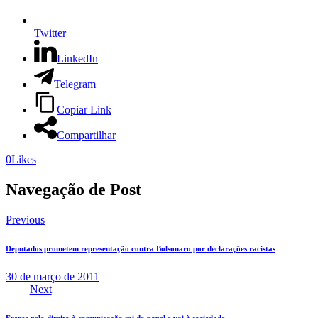
Twitter
LinkedIn
Telegram
Copiar Link
Compartilhar
0
Likes
Navegação de Post
Previous
Deputados prometem representação contra Bolsonaro por declarações racistas
30 de março de 2011
Next
Frente pelo direito à comunicação sai do papel e vai à sociedade