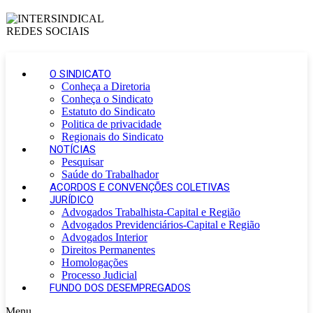
O SINDICATO
Conheça a Diretoria
Conheça o Sindicato
Estatuto do Sindicato
Politica de privacidade
Regionais do Sindicato
NOTÍCIAS
Pesquisar
Saúde do Trabalhador
ACORDOS E CONVENÇÕES COLETIVAS
JURÍDICO
Advogados Trabalhista-Capital e Região
Advogados Previdenciários-Capital e Região
Advogados Interior
Direitos Permanentes
Homologações
Processo Judicial
FUNDO DOS DESEMPREGADOS
Menu