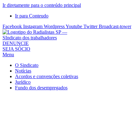
Ir diretamente para o conteúdo principal
Ir para Conteudo
Facebook
Instagram
Wordpress
Youtube
Twitter
Broadcast-tower
Sindicato
DENUNCIE
SEJA SÓCIO
dos
Menu
Radialistas
de
O Sindicato
São
Notícias
Acordos e convenções coletivas
Paulo
Jurídico
–
Fundo dos desempregados
Sindicato
dos
Radialistas
...