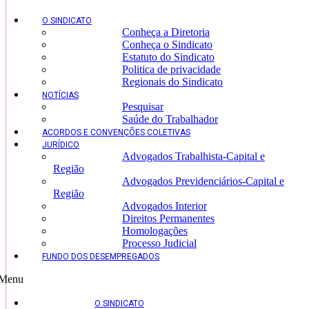
O SINDICATO
Conheça a Diretoria
Conheça o Sindicato
Estatuto do Sindicato
Politica de privacidade
Regionais do Sindicato
NOTÍCIAS
Pesquisar
Saúde do Trabalhador
ACORDOS E CONVENÇÕES COLETIVAS
JURÍDICO
Advogados Trabalhista-Capital e
Região
Advogados Previdenciários-Capital e
Região
Advogados Interior
Direitos Permanentes
Homologações
Processo Judicial
FUNDO DOS DESEMPREGADOS
Menu
O SINDICATO