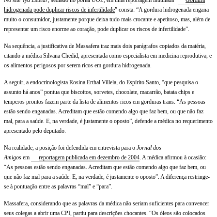
hidrogenada pode duplicar riscos de infertilidade
” consta: “A gordura hidrogenada engana
muito o consumidor, justamente porque deixa tudo mais crocante e apetitoso, mas, além de
representar um risco enorme ao coração, pode duplicar os riscos de infertilidade”.
Na sequência, a justificativa de Massafera traz mais dois parágrafos copiados da matéria,
citando a médica Silvana Chedid, apresentada como especialista em medicina reprodutiva, e
os alimentos perigosos por serem ricos em gordura hidrogenada.
A seguir, a endocrinologista Rosina Erthal Villela, do Espírito Santo, “que pesquisa o
assunto há anos” pontua que biscoitos, sorvetes, chocolate, macarrão, batata chips e
temperos prontos fazem parte da lista de alimentos ricos em gorduras trans. “As pessoas
estão sendo enganadas. Acreditam que estão comendo algo que faz bem, ou que não faz
mal, para a saúde. E, na verdade, é justamente o oposto”, defende a médica no requerimento
apresentado pelo deputado.
Na realidade, a posição foi defendida em entrevista para o
Jornal dos
Amigos
em
reportagem publicada em dezembro de 2004
. A médica afirmou à ocasião:
“As pessoas estão sendo enganadas. Acreditam que estão comendo algo que faz bem, ou
que não faz mal para a saúde. E, na verdade, é justamente o oposto”. A diferença restringe-
se à pontuação entre as palavras “mal” e “para”.
Massafera, considerando que as palavras da médica não seriam suficientes para convencer
seus colegas a abrir uma CPI, partiu para descrições chocantes. “Os óleos são colocados