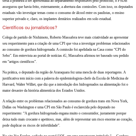
seria a primeira a ser apresentada ao departamento responsável pelo protocolo, o PSDB
assegurou que havia feito, externamente, a abertura das comissões. Com isso, os deputados
estaduais vão investigar temas como o consumo de álcool entre os paulistas, o ensino
superior privado e, claro, os implantes dentários realizados em solo estadual.
Científicos ou jornalísticos?
Colega de partido de Nishimoto, Roberto Massafera teve mais criatividade ao apresentar
seu requerimento para a criação de uma CPI que visa a investigar problemas relacionados
ao consumo de gordura hidrogenada. A comissão foi apelidada na Casa como “CPI do
Sebo”. Em entrevista ao portal de notícias
iG
, Massafera afirmou ter baseado seu pedido
em “artigos científicos”.
Na prática, o deputado da região de Araraquara fez
uma mescla de duas reportagens. A
justificativa tem início com a palavra do epidemiologista-chefe da Escola de Medicina de
Harvard, Walter Williet, que diz que a introdução dos hidrogenados na alimentação foi o
maior desastre da história alimentícia dos Estados Unidos.
A relação entre os problemas relacionados ao consumo de gordura trans em Nova York,
Dallas ou Washington e uma CPI em São Paulo é esclarecida pelo deputado no
requerimento: “A gordura hidrogenada engana muito o consumidor, justamente porque
deixa tudo mais crocante e apetitoso, mas, além de representar um risco enorme ao coração,
pode duplicar os riscos de infertilidade”.
No site
Vya Estelar
, sediado no portal
UOL
, em uma reportagem intitulada “
Gordura