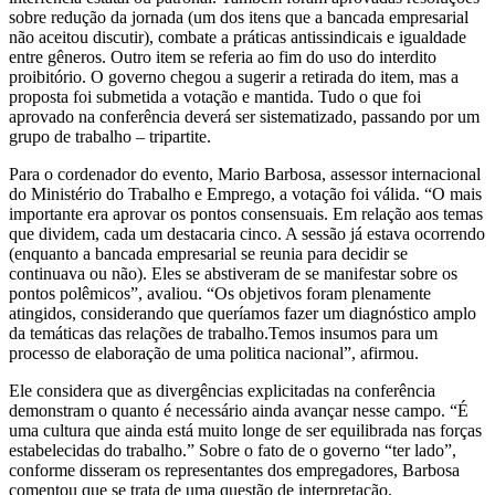
sobre redução da jornada (um dos itens que a bancada empresarial
não aceitou discutir), combate a práticas antissindicais e igualdade
entre gêneros. Outro item se referia ao fim do uso do interdito
proibitório. O governo chegou a sugerir a retirada do item, mas a
proposta foi submetida a votação e mantida. Tudo o que foi
aprovado na conferência deverá ser sistematizado, passando por um
grupo de trabalho – tripartite.
Para o cordenador do evento, Mario Barbosa, assessor internacional
do Ministério do Trabalho e Emprego, a votação foi válida. “O mais
importante era aprovar os pontos consensuais. Em relação aos temas
que dividem, cada um destacaria cinco. A sessão já estava ocorrendo
(enquanto a bancada empresarial se reunia para decidir se
continuava ou não). Eles se abstiveram de se manifestar sobre os
pontos polêmicos”, avaliou. “Os objetivos foram plenamente
atingidos, considerando que queríamos fazer um diagnóstico amplo
da temáticas das relações de trabalho.Temos insumos para um
processo de elaboração de uma politica nacional”, afirmou.
Ele considera que as divergências explicitadas na conferência
demonstram o quanto é necessário ainda avançar nesse campo. “É
uma cultura que ainda está muito longe de ser equilibrada nas forças
estabelecidas do trabalho.” Sobre o fato de o governo “ter lado”,
conforme disseram os representantes dos empregadores, Barbosa
comentou que se trata de uma questão de interpretação.