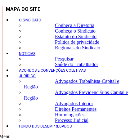
MAPA DO SITE
O SINDICATO
Conheça a Diretoria
Conheça o Sindicato
Estatuto do Sindicato
Politica de privacidade
Regionais do Sindicato
NOTÍCIAS
Pesquisar
Saúde do Trabalhador
ACORDOS E CONVENÇÕES COLETIVAS
JURÍDICO
Advogados Trabalhista-Capital e
Região
Advogados Previdenciários-Capital e
Região
Advogados Interior
Direitos Permanentes
Homologações
Processo Judicial
FUNDO DOS DESEMPREGADOS
Menu