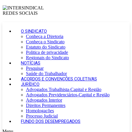
O SINDICATO
Conheça a Diretoria
Conheça o Sindicato
Estatuto do Sindicato
Politica de privacidade
Regionais do Sindicato
NOTÍCIAS
Pesquisar
Saúde do Trabalhador
ACORDOS E CONVENÇÕES COLETIVAS
JURÍDICO
Advogados Trabalhista-Capital e Região
Advogados Previdenciários-Capital e Região
Advogados Interior
Direitos Permanentes
Homologações
Processo Judicial
FUNDO DOS DESEMPREGADOS
Menu