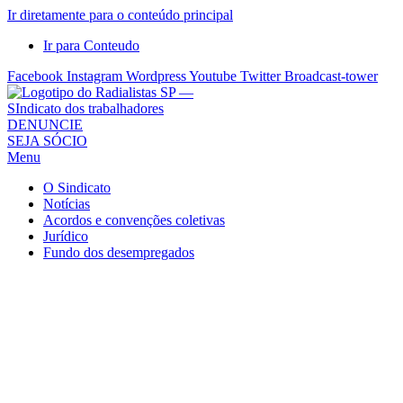
Ir diretamente para o conteúdo principal
Ir para Conteudo
Facebook
Instagram
Wordpress
Youtube
Twitter
Broadcast-tower
Sindicato
DENUNCIE
SEJA SÓCIO
dos
Menu
Radialistas
de
O Sindicato
São
Notícias
Acordos e convenções coletivas
Paulo
Jurídico
–
Fundo dos desempregados
Sindicato
dos
Radialistas
...