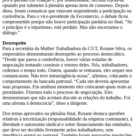
optando por submeter à plenária apenas itens de consenso. Depois
disso, foram comunicar que estavam suspendendo a participação na
conferência. Para o vice-presidente da Fecomercio, o debate ficou
comprometido porque não houve participação paritária no final. “Se
o princípio é o tripartismo, está perdido. Mas não encerramos o
diálogo.”
Desrespeito
Para a secretária da Mulher Trabalhadora da CUT, Rosane Silva, os
empresários demonstraram desrespeito ao processo democrático.
“Desde que parou a conferência, houve várias rodadas de
negociação tentando construir o retorno deles. Nós, trabalhadores,
cedemos o tempo todo. Ontem, quando se retiraram, eles sequer nos
comunicaram. Não teve intransigência nossa”, afirmou, criticando o
comportamento da bancada patronal. “Cada um deveria apresentar
suas propostas. Em nenhum momento eles colocaram quais eram as
prioridades. Fizemos todo o processo de negociação. Eles
demonstraram que não aceitam discutir as relações do trabalho. Foi
uma afronta à democracia”, disse a dirigente.
Dos temas aprovados na plenária final, Rosane destaca questões
relativas à terceirização (responsabilidade da empresa contratante), à
liberdade e autonomia sindical e sobre financiamento das entidades,
que deve ser decidido livremente pelos trabalhadores, sem
interfência estatal ou patronal. Também foram aprovadas resoluções