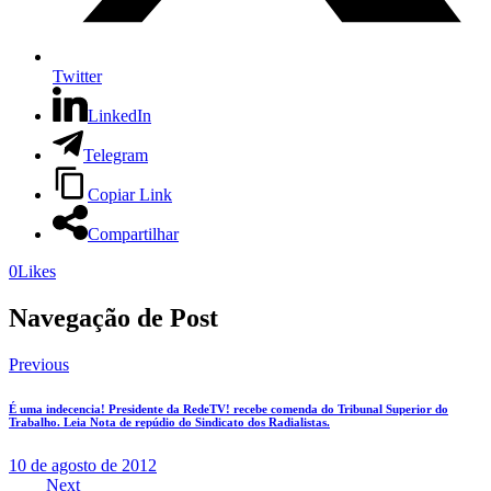
Twitter
LinkedIn
Telegram
Copiar Link
Compartilhar
0
Likes
Navegação de Post
Previous
É uma indecencia! Presidente da RedeTV! recebe comenda do Tribunal Superior do
Trabalho. Leia Nota de repúdio do Sindicato dos Radialistas.
10 de agosto de 2012
Next