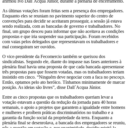
afirmou Ivo Dall´Acqua Júnior, durante a plenária de encerramento.
lado
As últimas votações foram feitas sem a presença dos empregadores.
Enquanto eles se reuniam no pavimento superior do centro de
em
convenções para decidir se aceitaram prosseguir, a sessão já estava
sendo realizada, com as bancadas de governo e trabalhadores. No
conferência;
final, um grupo desceu para informar que não aceitava as condições
propostas e que iria suspender sua participação. Foram recebidos
CUT
com vaias pelos delegados que representavam os trabalhadores e
mal conseguiram ser ouvidos.
aponta
O vice-presidente da Fecomercio também se queixou dos
afronta
sindicalistas. Segundo ele, diante do impasse nas fases anteriores à
plenária final havia uma proposta de que cada bancada apresentasse
à
três propostas para que fossem votadas, mas os trabalhadores teriam
insistido em cinco. “Ninguém deve negociar com a faca no pescoço.
democracia
Então, optamos pelo ato heróico. Tínhamos minimamente de marcar
posição. As ideias são livres”, disse Dall´Acqua Júnior.
pela
Entre as cinco propostas que os trabalhadores queriam levar a
bancada
votação estavam a questão da redução da jornada para 40 horas
semanais, o apoio a projetos que garantem a igualdade entre homens
patronal
e mulheres e proíbem práticas discriminatórios no trabalho e a
garantia da função social da propriedade da terra. Enquanto a
plenária final se desenrolava, a bancada dos empregadores se reuniu,
pôs a questão em votação e, por unanimidade, decidiu rejeitá-la,