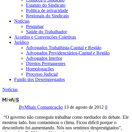
Estatuto do Sindicato
Politica de privacidade
Regionais do Sindicato
Notícias
Pesquisar
Saúde do Trabalhador
Acordos e Convenções Coletivas
Jurídico
Advogados Trabalhista-Capital e Região
Advogados Previdenciários-Capital e Região
Advogados Interior
Direitos Permanentes
Homologações
Processo Judicial
Fundo dos Desempregados
Notícias
Para
empregadores,
By
Mhais Comunicação
13 de agosto de 2012
0
governo
“O governo não conseguiu trabalhar como mediador do debate. Ele
mostrou lado. Isso contaminou o clima. Ficou difícil porque o
mostrou
desconforto foi aumentando. Nós nos sentimos desprestigiados”,