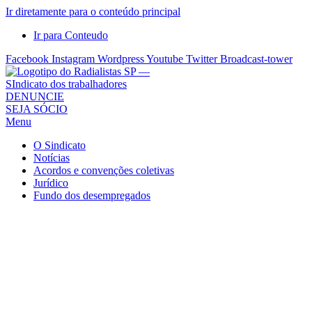
Ir diretamente para o conteúdo principal
Ir para Conteudo
Facebook
Instagram
Wordpress
Youtube
Twitter
Broadcast-tower
Sindicato
DENUNCIE
SEJA SÓCIO
dos
Menu
Radialistas
de
O Sindicato
São
Notícias
Acordos e convenções coletivas
Paulo
Jurídico
–
Fundo dos desempregados
Sindicato
dos
Radialistas
...