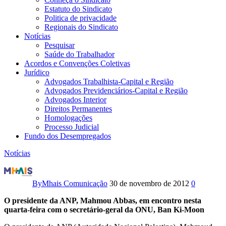
Estatuto do Sindicato
Politica de privacidade
Regionais do Sindicato
Notícias
Pesquisar
Saúde do Trabalhador
Acordos e Convenções Coletivas
Jurídico
Advogados Trabalhista-Capital e Região
Advogados Previdenciários-Capital e Região
Advogados Interior
Direitos Permanentes
Homologações
Processo Judicial
Fundo dos Desempregados
Notícias
Palestina
tenta
By
Mhais Comunicação
30 de novembro de 2012
0
reconhecimento
O presidente da ANP, Mahmou Abbas, em encontro nesta
quarta-feira com o secretário-geral da ONU, Ban Ki-Moon
histórico