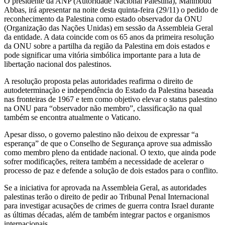
O presidente da ANP (Autoridade Nacional Palestina), Mahmoud
Abbas, irá apresentar na noite desta quinta-feira (29/11) o pedido de
65
reconhecimento da Palestina como estado observador da ONU
(Organização das Nações Unidas) em sessão da Assembleia Geral
anos
da entidade. A data coincide com os 65 anos da primeira resolução
da ONU sobre a partilha da região da Palestina em dois estados e
após
pode significar uma vitória simbólica importante para a luta de
libertação nacional dos palestinos.
primeira
A resolução proposta pelas autoridades reafirma o direito de
divisão
autodeterminação e independência do Estado da Palestina baseada
nas fronteiras de 1967 e tem como objetivo elevar o status palestino
da
na ONU para “observador não membro”, classificação na qual
também se encontra atualmente o Vaticano.
ONU
Apesar disso, o governo palestino não deixou de expressar “a
na
esperança” de que o Conselho de Segurança aprove sua admissão
como membro pleno da entidade nacional. O texto, que ainda pode
região
sofrer modificações, reitera também a necessidade de acelerar o
processo de paz e defende a solução de dois estados para o conflito.
Se a iniciativa for aprovada na Assembleia Geral, as autoridades
palestinas terão o direito de pedir ao Tribunal Penal Internacional
para investigar acusações de crimes de guerra contra Israel durante
as últimas décadas, além de também integrar pactos e organismos
internacionais.