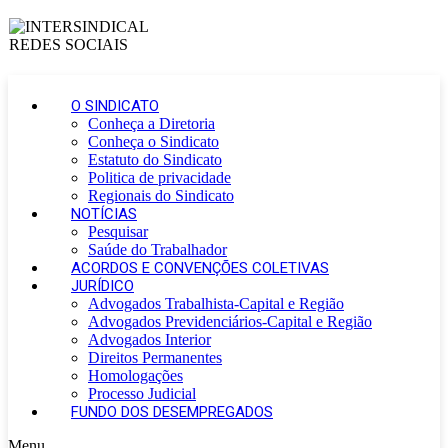
O SINDICATO
Conheça a Diretoria
Conheça o Sindicato
Estatuto do Sindicato
Politica de privacidade
Regionais do Sindicato
NOTÍCIAS
Pesquisar
Saúde do Trabalhador
ACORDOS E CONVENÇÕES COLETIVAS
JURÍDICO
Advogados Trabalhista-Capital e Região
Advogados Previdenciários-Capital e Região
Advogados Interior
Direitos Permanentes
Homologações
Processo Judicial
FUNDO DOS DESEMPREGADOS
Menu