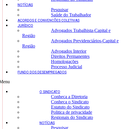
NOTÍCIAS
Pesquisar
Saúde do Trabalhador
ACORDOS E CONVENÇÕES COLETIVAS
JURÍDICO
Advogados Trabalhista-Capital e
Região
Advogados Previdenciários-Capital e
Região
Advogados Interior
Direitos Permanentes
Homologações
Processo Judicial
FUNDO DOS DESEMPREGADOS
Menu
O SINDICATO
Conheça a Diretoria
Conheça o Sindicato
Estatuto do Sindicato
Politica de privacidade
Regionais do Sindicato
NOTÍCIAS
Pesquisar