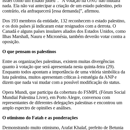
Israel como um Estado judeu”. “A votação na ONU não mudará
nada. Ela não vai antecipar a criação de um estado palestino, pelo
contrário, ela anfraquecerá [essa demanda]”, afirmou.
Dos 193 membros da entidade, 132 reconhecem o estado palestino,
e os dois países já indicaram estar resignados com a derrota. O
Canadá e alguns países insulares aliados dos Estados Unidos, como
Ilhas Marshall, Nauru e Micronésia, também deverão votar contra a
oposição.
O que pensam os palestinos
Entre as organizações palestinas, existem muitas divergências
quanto à votação que será apresentada nesta quinta-feira (29).
Enquanto todos apontam a importância de uma vitória simbólica da
luta palestina, muitos apresentam críticas à estratégia da ANP e
dizem que nada vai mudar com a possível modificação do status.
Opera Mundi, que participa da cobertura do FSMPL (Fórum Social
Mundial Palestina Livre), em Porto Alegre, conversou com
representantes de diferentes delegações palestinas e encontrou um
amplo espectro de opiniões e análises.
O otimismo do Fatah e as ponderações
Demonstrando muito otimismo, Arafat Khalaf, prefeito de Betunia