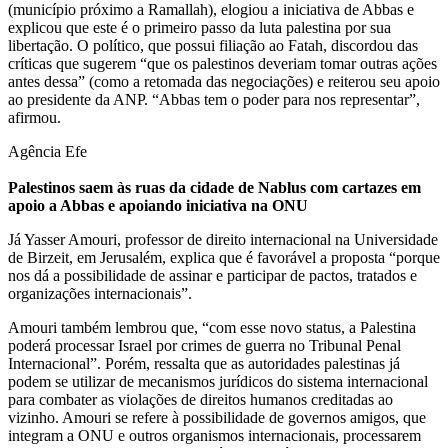
(município próximo a Ramallah), elogiou a iniciativa de Abbas e
explicou que este é o primeiro passo da luta palestina por sua
libertação. O político, que possui filiação ao Fatah, discordou das
críticas que sugerem “que os palestinos deveriam tomar outras ações
antes dessa” (como a retomada das negociações) e reiterou seu apoio
ao presidente da ANP. “Abbas tem o poder para nos representar”,
afirmou.
Agência Efe
Palestinos saem às ruas da cidade de Nablus com cartazes em
apoio a Abbas e apoiando iniciativa na ONU
Já Yasser Amouri, professor de direito internacional na Universidade
de Birzeit, em Jerusalém, explica que é favorável a proposta “porque
nos dá a possibilidade de assinar e participar de pactos, tratados e
organizações internacionais”.
Amouri também lembrou que, “com esse novo status, a Palestina
poderá processar Israel por crimes de guerra no Tribunal Penal
Internacional”. Porém, ressalta que as autoridades palestinas já
podem se utilizar de mecanismos jurídicos do sistema internacional
para combater as violações de direitos humanos creditadas ao
vizinho. Amouri se refere à possibilidade de governos amigos, que
integram a ONU e outros organismos internacionais, processarem