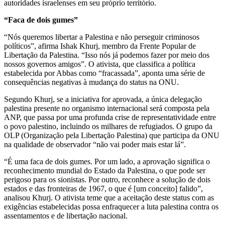
autoridades israelenses em seu próprio território.
“Faca de dois gumes”
“Nós queremos libertar a Palestina e não perseguir criminosos
políticos”, afirma Ishak Khurj, membro da Frente Popular de
Libertação da Palestina. “Isso nós já podemos fazer por meio dos
nossos governos amigos”. O ativista, que classifica a política
estabelecida por Abbas como “fracassada”, aponta uma série de
consequências negativas à mudança do status na ONU.
Segundo Khurj, se a iniciativa for aprovada, a única delegação
palestina presente no organismo internacional será composta pela
ANP, que passa por uma profunda crise de representatividade entre
o povo palestino, incluindo os milhares de refugiados. O grupo da
OLP (Organização pela Libertação Palestina) que participa da ONU
na qualidade de observador “não vai poder mais estar lá”.
“É uma faca de dois gumes. Por um lado, a aprovação significa o
reconhecimento mundial do Estado da Palestina, o que pode ser
perigoso para os sionistas. Por outro, reconhece a solução de dois
estados e das fronteiras de 1967, o que é [um conceito] falido”,
analisou Khurj. O ativista teme que a aceitação deste status com as
exigências estabelecidas possa enfraquecer a luta palestina contra os
assentamentos e de libertação nacional.