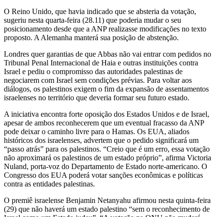
O Reino Unido, que havia indicado que se absteria da votação,
sugeriu nesta quarta-feira (28.11) que poderia mudar o seu
posicionamento desde que a ANP realizasse modificações no texto
proposto. A Alemanha manterá sua posição de abstenção.
Londres quer garantias de que Abbas não vai entrar com pedidos no
Tribunal Penal Internacional de Haia e outras instituições contra
Israel e pediu o compromisso das autoridades palestinas de
negociarem com Israel sem condições prévias. Para voltar aos
diálogos, os palestinos exigem o fim da expansão de assentamentos
israelenses no território que deveria formar seu futuro estado.
A iniciativa encontra forte oposição dos Estados Unidos e de Israel,
apesar de ambos reconhecerem que um eventual fracasso da ANP
pode deixar o caminho livre para o Hamas. Os EUA, aliados
históricos dos israelenses, advertem que o pedido significará um
“passo atrás” para os palestinos. “Creio que é um erro, essa votação
não aproximará os palestinos de um estado próprio”, afirma Victoria
Nuland, porta-voz do Departamento de Estado norte-americano. O
Congresso dos EUA poderá votar sanções econômicas e políticas
contra as entidades palestinas.
O premiê israelense Benjamin Netanyahu afirmou nesta quinta-feira
(29) que não haverá um estado palestino “sem o reconhecimento de