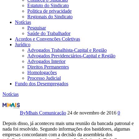
Estatuto do Sindicato
Politica de privacidade
Regionais do Sindicato
Notícias
Pesquisar
Saúde do Trabalhador
Acordos e Convenções Coletivas
Jurídico
Advogados Trabalhista-Capital e Região
Advogados Previdenciários-Capital e Região
Advogados Interior
Direitos Permanentes
Homologações
Processo Judicial
Fundo dos Desempregados
Notícias
Os
trabalhadores
By
Mhais Comunicação
24 de novembro de 2016
0
do
Depois disso, já aconteceu mais uma reunião da bancada patronal e
nada foi resolvido. Segundo informações dos bastidores, algumas
SBT
empresas concordaram com a decisão da assembleia dos