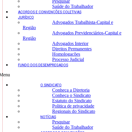
Pesquisar
Saúde do Trabalhador
ACORDOS E CONVENÇÕES COLETIVAS
JURÍDICO
Advogados Trabalhista-Capital e
Região
Advogados Previdenciários-Capital e
Região
Advogados Interior
Direitos Permanentes
Homologações
Processo Judicial
FUNDO DOS DESEMPREGADOS
Menu
O SINDICATO
Conheça a Diretoria
Conheça o Sindicato
Estatuto do Sindicato
Politica de privacidade
Regionais do Sindicato
NOTÍCIAS
Pesquisar
Saúde do Trabalhador