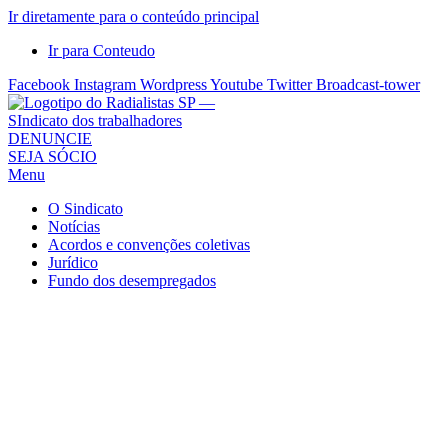
Ir diretamente para o conteúdo principal
Ir para Conteudo
Facebook
Instagram
Wordpress
Youtube
Twitter
Broadcast-tower
Sindicato
DENUNCIE
SEJA SÓCIO
dos
Menu
Radialistas
de
O Sindicato
São
Notícias
Acordos e convenções coletivas
Paulo
Jurídico
–
Fundo dos desempregados
Sindicato
dos
Radialistas
...