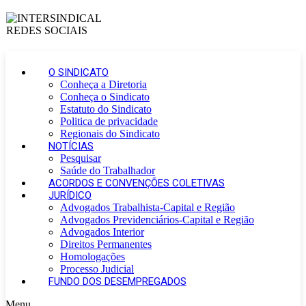
O SINDICATO
Conheça a Diretoria
Conheça o Sindicato
Estatuto do Sindicato
Politica de privacidade
Regionais do Sindicato
NOTÍCIAS
Pesquisar
Saúde do Trabalhador
ACORDOS E CONVENÇÕES COLETIVAS
JURÍDICO
Advogados Trabalhista-Capital e Região
Advogados Previdenciários-Capital e Região
Advogados Interior
Direitos Permanentes
Homologações
Processo Judicial
FUNDO DOS DESEMPREGADOS
Menu