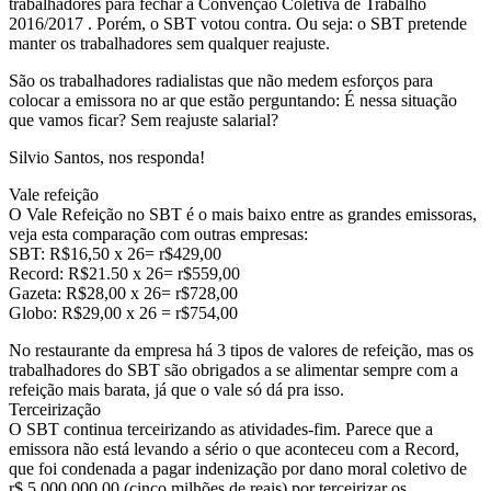
trabalhadores para fechar a Convenção Coletiva de Trabalho
estão
2016/2017 . Porém, o SBT votou contra. Ou seja: o SBT pretende
manter os trabalhadores sem qualquer reajuste.
cansados
São os trabalhadores radialistas que não medem esforços para
colocar a emissora no ar que estão perguntando: É nessa situação
de
que vamos ficar? Sem reajuste salarial?
esperar!
Silvio Santos, nos responda!
Vale refeição
O Vale Refeição no SBT é o mais baixo entre as grandes emissoras,
veja esta comparação com outras empresas:
SBT: R$16,50 x 26= r$429,00
Record: R$21.50 x 26= r$559,00
Gazeta: R$28,00 x 26= r$728,00
Globo: R$29,00 x 26 = r$754,00
No restaurante da empresa há 3 tipos de valores de refeição, mas os
trabalhadores do SBT são obrigados a se alimentar sempre com a
refeição mais barata, já que o vale só dá pra isso.
Terceirização
O SBT continua terceirizando as atividades-fim. Parece que a
emissora não está levando a sério o que aconteceu com a Record,
que foi condenada a pagar indenização por dano moral coletivo de
r$ 5.000.000,00 (cinco milhões de reais) por terceirizar os